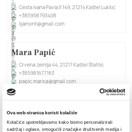
Cesta Ivana Pavla II 149, 21214 Kaštel Lukšić
+385958793408
lijamont@gmail.com
Mara Papić
Crvena zemlja 44, 21217 Kaštel Štafilić
+385981677163
papic.marica@gmail.com
1/2
Ova web-stranica koristi kolačiće
Mara Renić
Kolačiće upotrebljavamo kako bismo personalizirali
sadržaj i oglase, omogućili značajke društvenih medija i
Kamberovo šetalište 21, 21217 Kaštel Stari