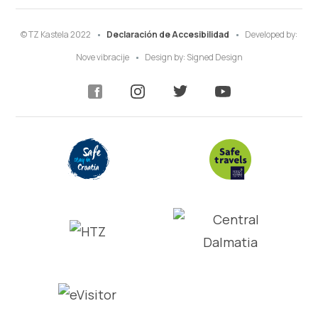
© TZ Kastela 2022
Declaración de Accesibilidad
Developed by:
Nove vibracije
Design by:
Signed Design