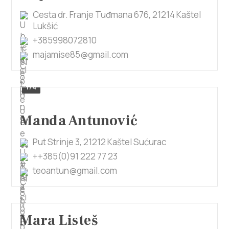
Cesta dr. Franje Tuđmana 676, 21214 Kaštel
Lukšić
+385998072810
majamise85@gmail.com
1/4
Manda Antunović
Put Strinje 3, 21212 Kaštel Sućurac
++385(0)91 222 77 23
teoantun@gmail.com
Mara Listeš