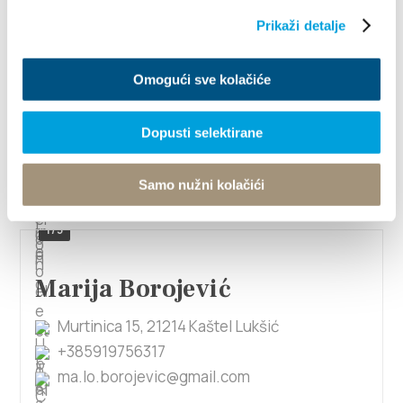
Prikaži detalje
Marica Bojčić
Omogući sve kolačiće
F. Tuđmana 782, 21214 Kaštel Lukšić
Dopusti selektirane
+38521228256
maricabojcic@gmail.com
Samo nužni kolačići
1/5
Marija Borojević
Murtinica 15, 21214 Kaštel Lukšić
+385919756317
ma.lo.borojevic@gmail.com