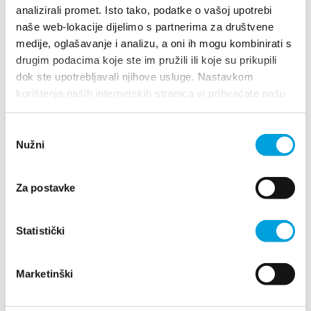
analizirali promet. Isto tako, podatke o vašoj upotrebi
+385989445208
naše web-lokacije dijelimo s partnerima za društvene
renicmara@gmail.com
medije, oglašavanje i analizu, a oni ih mogu kombinirati s
drugim podacima koje ste im pružili ili koje su prikupili
dok ste upotrebljavali njihove usluge. Nastavkom
korištenja naših internetskih stranica vi prihvaćate našu
Mara Šustić
upotrebu kolačića.
Odabir
F. Tuđmana 967, 21217 Kaštel Štafilić
Nužni
pristanka
+385989852999
kreda.online@gmail.com
Za postavke
Statistički
Maria Johanna Frederics
Obala Kralja Tomislava 15C, 21217 Kaštel Novi
Marketinški
+385989025720
bzkristina@gmail.com