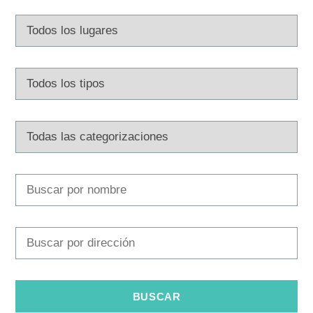
Multimedia
Safe in Dalmatia
es
+385 21 227 933
info@kastela-info.hr
Villa Nika, Kamberovo šetalište 30,
Instrucciones
21216 Kaštel Stari, Hrvatska