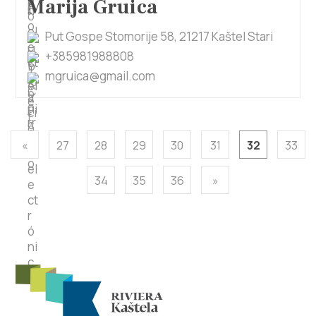
Marija Gruica
Put Gospe Stomorije 58, 21217 Kaštel Stari
+385981988808
mgruica@gmail.com
«
27
28
29
30
31
32
33
34
35
36
»