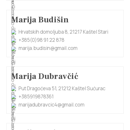
Marija Budišin
Hrvatskih domoljuba 8, 21217 Kaštel Stari
+385(0)98 91 22 878
marija.budisin@gmail.com
Marija Dubravčić
Put Dragoćeva 51, 21212 Kaštel Sućurac
+385919878361
marijadubravcic4@gmail.com