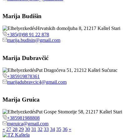
Marija Budišin
Hrvatskih domoljuba 8, 21217 Kaštel Stari
+385(0)98 91 22 878
marija.budisin@gmail.com
Marija Dubravčić
Put Dragoćeva 51, 21212 Kaštel Sućurac
+385919878361
marijadubravcic4@gmail.com
Marija Gruica
Put Gospe Stomorije 58, 21217 Kaštel Stari
+385981988808
mgruica@gmail.com
«
27
28
29
30
31
32
33
34
35
36
»