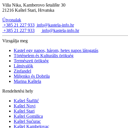
Villa Nika, Kamberovo šetalište 30
21216 Kaštel Stari, Hrvatska
Útvonalak
+385 21 227 933
info@kastela-info.hr
+385 21 227 933
info@kastela-info.hr
Vizsgálja meg
Kastel egy napos, három, hetes napos látogatás
Történelem és Kulturális örökség
Természeti örökség
Látnivalók
Zinfandel
Miljenko és Dobrila
Marina Kaštela
Rendeltetési hely
Kaštel Štafilić
Kaštel Novi
Kaštel Stari
Kaštel Gomilica
Kaštel Sućurac
Kaštel Kambelovac