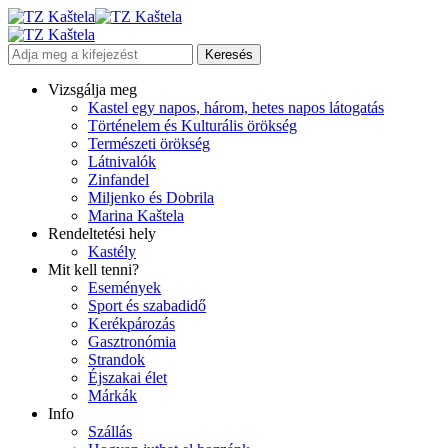
Vizsgálja meg
Kastel egy napos, három, hetes napos látogatás
Történelem és Kulturális örökség
Természeti örökség
Látnivalók
Zinfandel
Miljenko és Dobrila
Marina Kaštela
Rendeltetési hely
Kastély
Mit kell tenni?
Események
Sport és szabadidő
Kerékpározás
Gasztronómia
Strandok
Éjszakai élet
Márkák
Info
Szállás