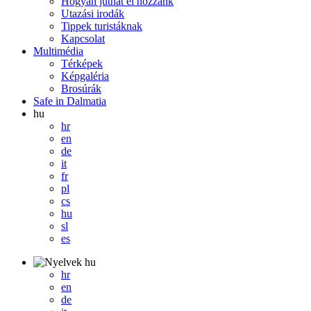
Hogyan juthat el hozzánk
Utazási irodák
Tippek turistáknak
Kapcsolat
Multimédia
Térképek
Képgaléria
Brosúrák
Safe in Dalmatia
hu
hr
en
de
it
fr
pl
cs
hu
sl
es
hu
hr
en
de