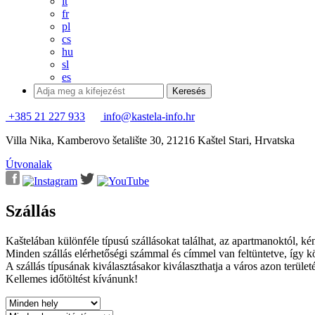
it
fr
pl
cs
hu
sl
es
+385 21 227 933
info@kastela-info.hr
Villa Nika, Kamberovo šetalište 30, 21216 Kaštel Stari, Hrvatska
Útvonalak
Szállás
Kaštelában különféle típusú szállásokat találhat, az apartmanoktól, ké
Minden szállás elérhetőségi számmal és címmel van feltüntetve, így kö
A szállás típusának kiválasztásakor kiválaszthatja a város azon területé
Kellemes időtöltést kívánunk!