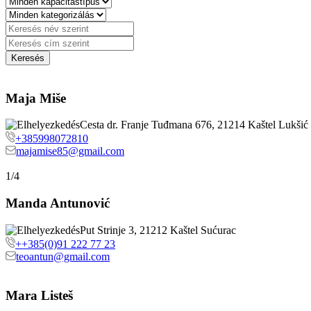
Maja Miše
Cesta dr. Franje Tuđmana 676, 21214 Kaštel Lukšić
+385998072810
majamise85@gmail.com
1/4
Manda Antunović
Put Strinje 3, 21212 Kaštel Sućurac
++385(0)91 222 77 23
teoantun@gmail.com
Mara Listeš