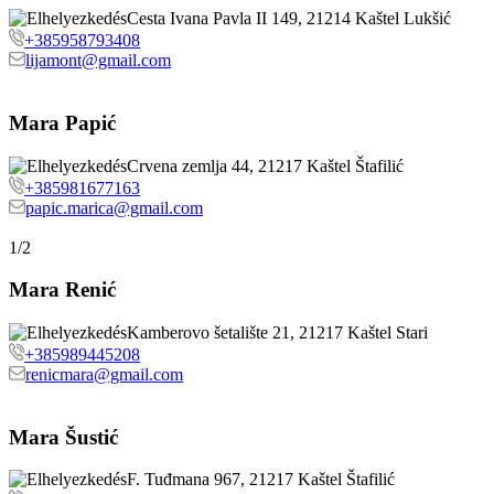
Cesta Ivana Pavla II 149, 21214 Kaštel Lukšić
+385958793408
lijamont@gmail.com
Mara Papić
Crvena zemlja 44, 21217 Kaštel Štafilić
+385981677163
papic.marica@gmail.com
1/2
Mara Renić
Kamberovo šetalište 21, 21217 Kaštel Stari
+385989445208
renicmara@gmail.com
Mara Šustić
F. Tuđmana 967, 21217 Kaštel Štafilić