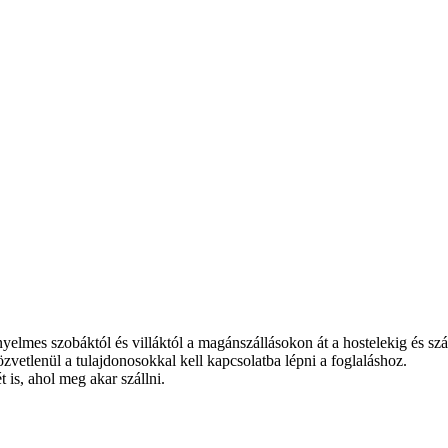
nyelmes szobáktól és villáktól a magánszállásokon át a hostelekig és szá
zvetlenül a tulajdonosokkal kell kapcsolatba lépni a foglaláshoz.
t is, ahol meg akar szállni.