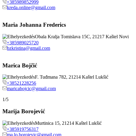
+385989852999
kreda.online@gmail.com
Maria Johanna Frederics
Obala Kralja Tomislava 15C, 21217 Kaštel Novi
+385989025720
bzkristina@gmail.com
Marica Bojčić
F. Tuđmana 782, 21214 Kaštel Lukšić
+38521228256
maricabojcic@gmail.com
1/5
Marija Borojević
Murtinica 15, 21214 Kaštel Lukšić
+385919756317
ma.lo.borojevic@gmail.com