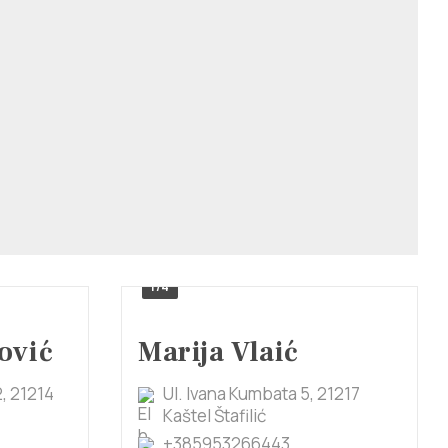
1/4
ović
Marija Vlaić
2, 21214
Ul. Ivana Kumbata 5, 21217
Kaštel Štafilić
+385953266443