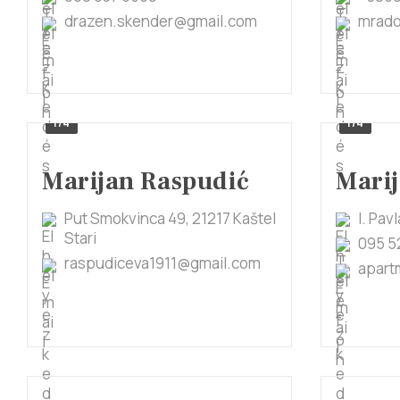
drazen.skender@gmail.com
mrado
1/4
1/4
Marijan Raspudić
Marij
Put Smokvinca 49, 21217 Kaštel
I. Pav
Stari
095 5
raspudiceva1911@gmail.com
apart