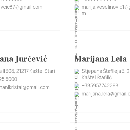
vcic87@gmail.com
marija.veselinovic1@
m
ana Jurčević
Marijana Lela
la II 308, 21217 Kaštel Stari
Stjepana Štafileja 3, 
Kaštel Štafilić
25 5000
+385953742298
manikristal@gmail.com
marijana.lela@gmail