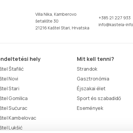
Villa Nika, Kamberovo
+385 21 227 933
šetalište 30
info@kastela-info
21216 Kaštel Stari, Hrvatska
ndeltetési hely
Mit kell tenni?
tel Štafilić
Strandok
štel Novi
Gasztronómia
štel Stari
Éjszakai élet
štel Gomilica
Sport és szabadidő
štel Sućurac
Események
štel Kambelovac
štel Lukšić