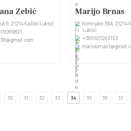
ana Zebić
Marijo Brnas
ut 6, 21214 Kaštel Lukšić
Komnjate 38A, 21214 
Lukšić
915069821
+385921263153
.38@gmail.com
mariobrnas1@gmail.
30
31
32
33
34
35
36
37