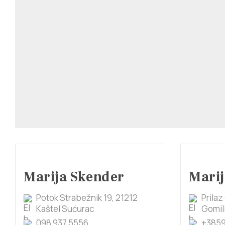
Marija Skender
Mari
Potok Strabežnik 19, 21212
Prilaz
Kaštel Sućurac
Gomil
098 937 5556
+385