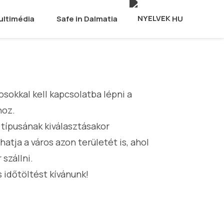
ultimédia
Safe in Dalmatia
HU
osokkal kell kapcsolatba lépni a
hoz.
s típusának kiválasztásakor
hatja a város azon területét is, ahol
 szállni.
 időtöltést kívánunk!