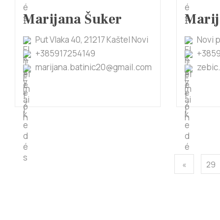
Marijana Šuker
Marij
Put Vlaka 40, 21217 Kaštel Novi
Novi p
+385917254149
+385
marijana.batinic20@gmail.com
zebic
«
29