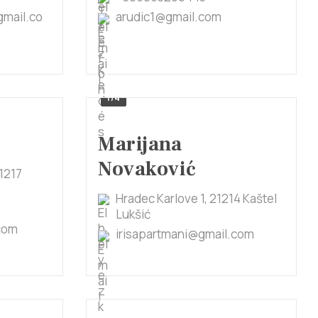
gmail.co
arudic1@gmail.com
1/4
Marijana
Novaković
21217
Hradec Karlove 1, 21214 Kaštel
Lukšić
.com
irisapartmani@gmail.com