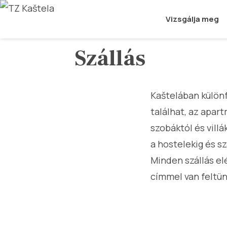
Vizsgálja meg
Szállás
Kaštelában különf
találhat, az apar
szobáktól és vill
a hostelekig és sz
Minden szállás e
címmel van feltün