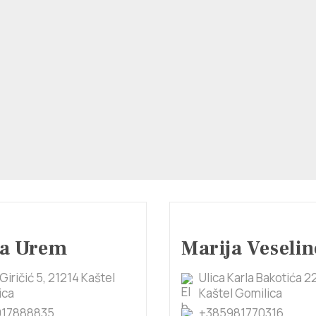
ja Urem
Marija Veselin
 Giričić 5, 21214 Kaštel
Ulica Karla Bakotića 2
ica
Kaštel Gomilica
917888835
+385981770316