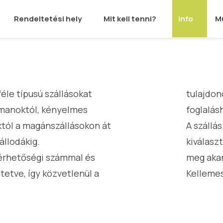
Rendeltetési hely
Mit kell tenni?
Info
M
éle típusú szállásokat
tulajdon
tmanoktól, kényelmes
foglalás
áktól a magánszállásokon át
A szállá
állodákig.
kiválaszt
lérhetőségi számmal és
meg akar
tetve, így közvetlenül a
Kellemes