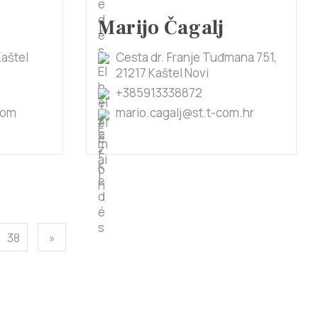
Marijo Čagalj
Kaštel
Cesta dr. Franje Tuđmana 751,
21217 Kaštel Novi
+385913338872
com
mario.cagalj@st.t-com.hr
38
»