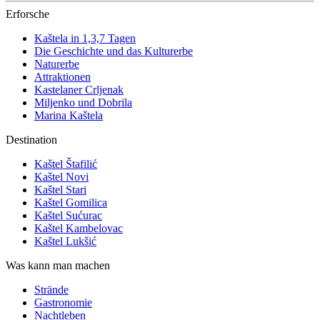
Erforsche
Kaštela in 1,3,7 Tagen
Die Geschichte und das Kulturerbe
Naturerbe
Attraktionen
Kastelaner Crljenak
Miljenko und Dobrila
Marina Kaštela
Destination
Kaštel Štafilić
Kaštel Novi
Kaštel Stari
Kaštel Gomilica
Kaštel Sućurac
Kaštel Kambelovac
Kaštel Lukšić
Was kann man machen
Strände
Gastronomie
Nachtleben