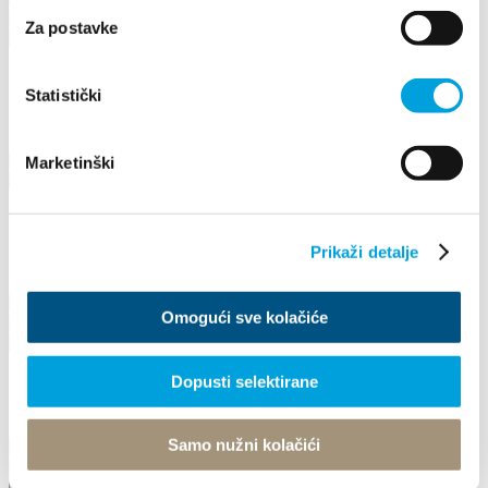
+385953266443
Za postavke
arudic1@gmail.com
1/4
Statistički
Marijan Raspudić
Put Smokvinca 49, 21217 Kaštel Stari
Marketinški
raspudiceva1911@gmail.com
1/4
Prikaži detalje
Marijana Jurčević
I. Pavla II 308, 21217 Kaštel Stari
Omogući sve kolačiće
095 525 5000
apartmanikristal@gmail.com
Dopusti selektirane
Marijana Lela
Samo nužni kolačići
Stjepana Štafileja 3, 21217 Kaštel Štafilić
+385953742298
marijana.lela@gmail.com