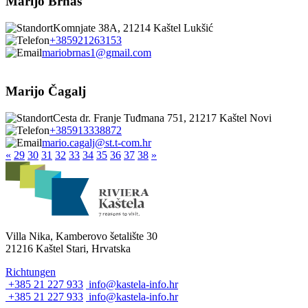
Marijo Brnas
Komnjate 38A, 21214 Kaštel Lukšić
+385921263153
mariobrnas1@gmail.com
Marijo Čagalj
Cesta dr. Franje Tuđmana 751, 21217 Kaštel Novi
+385913338872
mario.cagalj@st.t-com.hr
«
29
30
31
32
33
34
35
36
37
38
»
Villa Nika, Kamberovo šetalište 30
21216 Kaštel Stari, Hrvatska
Richtungen
+385 21 227 933
info@kastela-info.hr
+385 21 227 933
info@kastela-info.hr