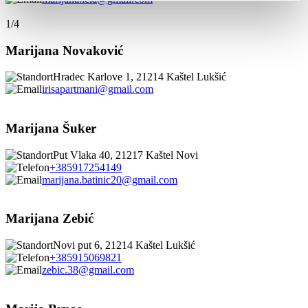
1/4
Marijana Novaković
Hradec Karlove 1, 21214 Kaštel Lukšić
irisapartmani@gmail.com
Marijana Šuker
Put Vlaka 40, 21217 Kaštel Novi
+385917254149
marijana.batinic20@gmail.com
Marijana Zebić
Novi put 6, 21214 Kaštel Lukšić
+385915069821
zebic.38@gmail.com