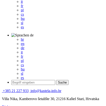
it
fr
pl
cs
hu
sl
es
de
hr
en
de
it
fr
pl
cs
hu
sl
es
+385 21 227 933
info@kastela-info.hr
Villa Nika, Kamberovo šetalište 30, 21216 Kaštel Stari, Hrvatska