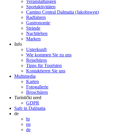
Veranstaltungen
Sportaktivitäten
Camino Central Dalmatia (Jakobsweg)
Radfahren
Gastronomie
Strände
Nachtleben
Marken
Info
Unterkunft
Wie kommen Sie zu uns
Reisebüros
Tipps für Touristen
Kontaktieren Sie uns
Multimedia
Karten
Fotogallerie
Broschüren
Turistički ured
GDPR
Safe in Dalmatia
de
hr
en
de