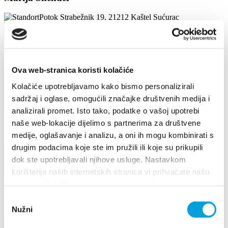
Potok Strabežnik 19, 21212 Kaštel Sućurac
098 937 5556
drazen.skender@gmail.com
Marija Urem
Ova web-stranica koristi kolačiće
Prilaz Giričić 5, 21214 Kaštel Gomilica
Kolačiće upotrebljavamo kako bismo personalizirali
+385917888835
sadržaj i oglase, omogućili značajke društvenih medija i
mradovcic87@gmail.com
analizirali promet. Isto tako, podatke o vašoj upotrebi
naše web-lokacije dijelimo s partnerima za društvene
Marija Veselinović
medije, oglašavanje i analizu, a oni ih mogu kombinirati s
drugim podacima koje ste im pružili ili koje su prikupili
Ulica Karla Bakotića 22, 21214 Kaštel Gomilica
dok ste upotrebljavali njihove usluge. Nastavkom
+385981770316
marija.veselinovic1@gmail.com
korištenja naših internetskih stranica vi prihvaćate našu
upotrebu kolačića.
1/4
Odabir
Marija Vlaić
Nužni
pristanka
Ul. Ivana Kumbata 5, 21217 Kaštel Štafilić