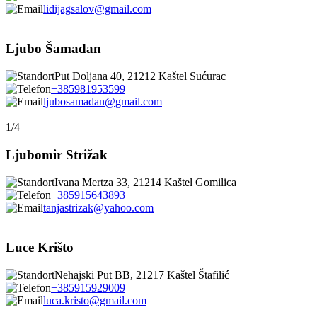
lidijagsalov@gmail.com
Ljubo Šamadan
Put Doljana 40, 21212 Kaštel Sućurac
+385981953599
ljubosamadan@gmail.com
1/4
Ljubomir Strižak
Ivana Mertza 33, 21214 Kaštel Gomilica
+385915643893
tanjastrizak@yahoo.com
Luce Krišto
Nehajski Put BB, 21217 Kaštel Štafilić
+385915929009
luca.kristo@gmail.com