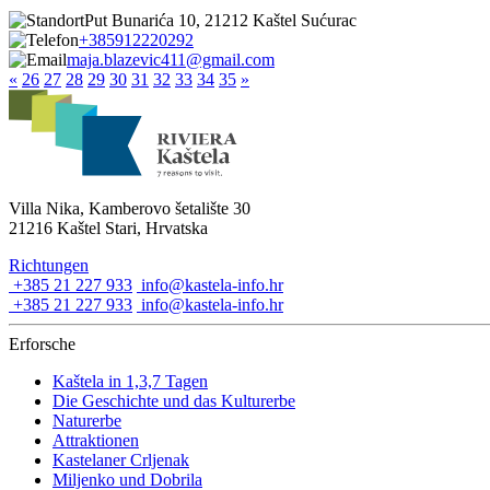
Put Bunarića 10, 21212 Kaštel Sućurac
+385912220292
maja.blazevic411@gmail.com
«
26
27
28
29
30
31
32
33
34
35
»
Villa Nika, Kamberovo šetalište 30
21216 Kaštel Stari, Hrvatska
Richtungen
+385 21 227 933
info@kastela-info.hr
+385 21 227 933
info@kastela-info.hr
Erforsche
Kaštela in 1,3,7 Tagen
Die Geschichte und das Kulturerbe
Naturerbe
Attraktionen
Kastelaner Crljenak
Miljenko und Dobrila