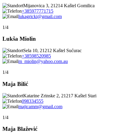
Mijanovica 3, 21214 Kaštel Gomilica
+385977771715
lukagricki@gmail.com
1/4
Lukša Miolin
Sela 10, 21212 Kaštel Sućurac
+38598520985
m_miolin@yahoo.com.au
1/4
Maja Bilić
Katarine Zrinske 2, 21217 Kaštel Stari
098334555
majicamm@gmail.com
1/4
Maja Blažević