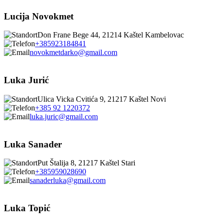
Lucija Novokmet
Don Frane Bege 44, 21214 Kaštel Kambelovac
+385923184841
novokmetdarko@gmail.com
Luka Jurić
Ulica Vicka Cvitića 9, 21217 Kaštel Novi
+385 92 1220372
luka.juric@gmail.com
Luka Sanader
Put Štalija 8, 21217 Kaštel Stari
+385959028690
sanaderluka@gmail.com
Luka Topić