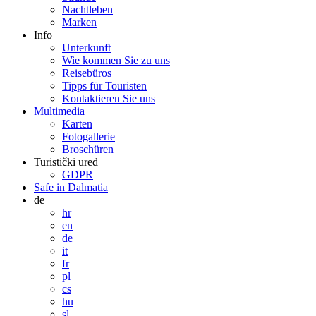
Nachtleben
Marken
Info
Unterkunft
Wie kommen Sie zu uns
Reisebüros
Tipps für Touristen
Kontaktieren Sie uns
Multimedia
Karten
Fotogallerie
Broschüren
Turistički ured
GDPR
Safe in Dalmatia
de
hr
en
de
it
fr
pl
cs
hu
sl