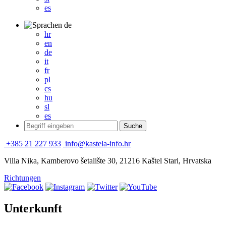
es
de
hr
en
de
it
fr
pl
cs
hu
sl
es
+385 21 227 933
info@kastela-info.hr
Villa Nika, Kamberovo šetalište 30, 21216 Kaštel Stari, Hrvatska
Richtungen
Unterkunft