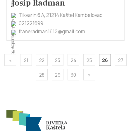
Josip Radman
Tikvarin 6 A, 21214 Kaštel Kambelovac
021221699
franeradman1612@gmail.com
«
21
22
23
24
25
26
27
28
29
30
»