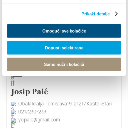
Prikaži detalje
Josip Lovrić
Omogući sve kolačiće
Banovski put 5, 21217 Kaštel Štafilić
+385981966512
Dopusti selektirane
apartmanlovric@gmail.com
Samo nužni kolačići
1/3
Josip Paić
Obala kralja Tomislava19, 21217 Kaštel Stari
021/230-233
yopaic@gmail.com