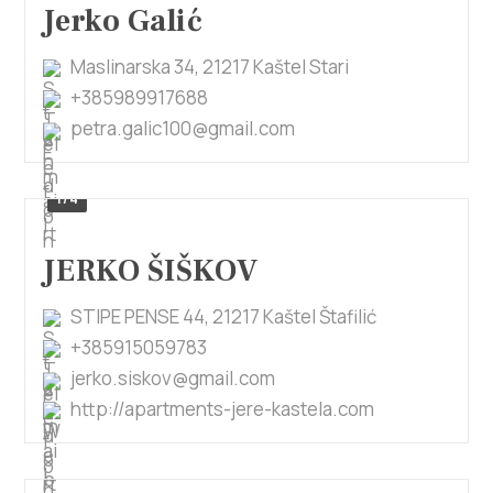
Jerko Galić
Maslinarska 34, 21217 Kaštel Stari
+385989917688
petra.galic100@gmail.com
1/4
JERKO ŠIŠKOV
STIPE PENSE 44, 21217 Kaštel Štafilić
+385915059783
jerko.siskov@gmail.com
http://apartments-jere-kastela.com