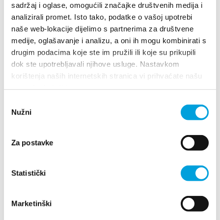
sadržaj i oglase, omogućili značajke društvenih medija i
098 558009
analizirali promet. Isto tako, podatke o vašoj upotrebi
jb.josip@gmail.com
naše web-lokacije dijelimo s partnerima za društvene
medije, oglašavanje i analizu, a oni ih mogu kombinirati s
drugim podacima koje ste im pružili ili koje su prikupili
dok ste upotrebljavali njihove usluge. Nastavkom
Josip Čović
korištenja naših internetskih stranica vi prihvaćate našu
upotrebu kolačića.
Kupališni prilaz 1, 21214 Kaštel Gomilica
Odabir
021 533 024
Nužni
pristanka
usagazda79@gmail.com
Za postavke
Josip Gruić
Statistički
Kamberovo šetalište 2 A, 21217 Kaštel Stari
+385916029052
Marketinški
josip.gruic1@gmail.com