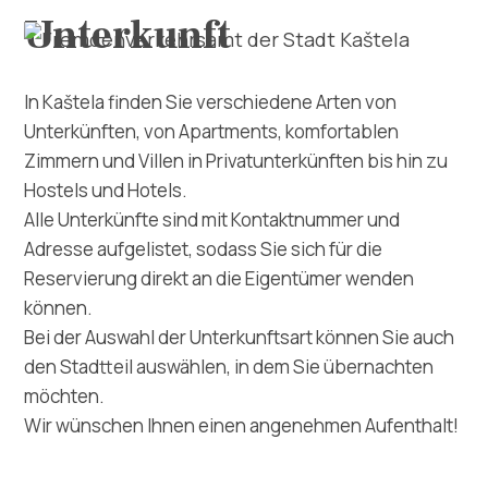
Unterkunft
In Kaštela finden Sie verschiedene Arten von
Unterkünften, von Apartments, komfortablen
Zimmern und Villen in Privatunterkünften bis hin zu
Hostels und Hotels.
Alle Unterkünfte sind mit Kontaktnummer und
Adresse aufgelistet, sodass Sie sich für die
Erforsche
Reservierung direkt an die Eigentümer wenden
können.
Destination
Bei der Auswahl der Unterkunftsart können Sie auch
den Stadtteil auswählen, in dem Sie übernachten
Was kann man machen
möchten.
Wir wünschen Ihnen einen angenehmen Aufenthalt!
Info