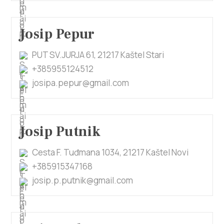
Josip Pepur
PUT SV.JURJA 61, 21217 Kaštel Stari
+385955124512
josipa.pepur@gmail.com
Josip Putnik
Cesta F. Tuđmana 1034, 21217 Kaštel Novi
+385915347168
josip.p.putnik@gmail.com