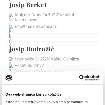
Josip Berket
Kralja Krešimira 14 B, 21214 Kaštel
Kambelovac
info@marina-kastela.hr
Josip Bodrožić
Mijanovića 21, 21214 Kaštel Gomilica
+385955523177
anasimovic88@gmail.com
Josip Bralić
Ova web-stranica koristi kolačiće
Kolačiće upotrebljavamo kako bismo personalizirali
F.Tuđmana 948, 21217 Kaštel Stari