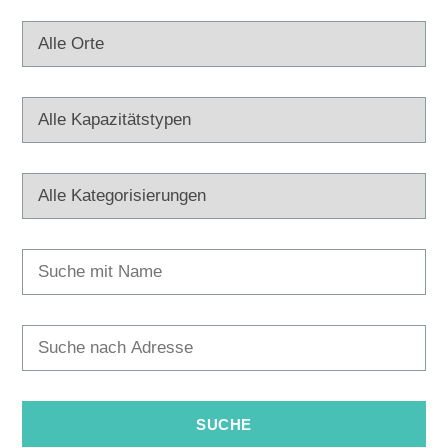
Multimedia
Turistički ured
Safe in Dalmatia
de
+385 21 227 933
info@kastela-info.hr
Villa Nika, Kamberovo šetalište 30,
Richtungen
21216 Kaštel Stari, Hrvatska