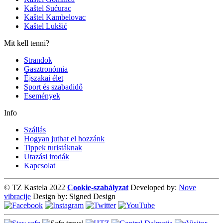
Kaštel Sućurac
Kaštel Kambelovac
Kaštel Lukšić
Mit kell tenni?
Strandok
Gasztronómia
Éjszakai élet
Sport és szabadidő
Események
Info
Szállás
Hogyan juthat el hozzánk
Tippek turistáknak
Utazási irodák
Kapcsolat
© TZ Kastela 2022
Cookie-szabályzat
Developed by:
Nove
vibracije
Design by:
Signed Design