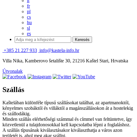
it
fr
pl
cs
hu
sl
es
+385 21 227 933
info@kastela-info.hr
Villa Nika, Kamberovo šetalište 30, 21216 Kaštel Stari, Hrvatska
Útvonalak
Szállás
Kaštelában különféle típusú szállásokat találhat, az apartmanoktól,
kényelmes szobáktól és villáktól a magánszállásokon át a hostelekig
és szállodákig.
Minden szállás elérhetőségi számmal és címmel van feltüntetve, így
közvetlenül a tulajdonosokkal kell kapcsolatba lépni a foglaláshoz.
A szállás típusának kiválasztásakor kiválaszthatja a város azon
területét is, ahol meg akar szállni.