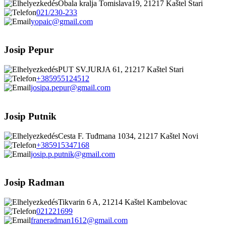
Obala kralja Tomislava19, 21217 Kaštel Stari
021/230-233
yopaic@gmail.com
Josip Pepur
PUT SV.JURJA 61, 21217 Kaštel Stari
+385955124512
josipa.pepur@gmail.com
Josip Putnik
Cesta F. Tuđmana 1034, 21217 Kaštel Novi
+385915347168
josip.p.putnik@gmail.com
Josip Radman
Tikvarin 6 A, 21214 Kaštel Kambelovac
021221699
franeradman1612@gmail.com