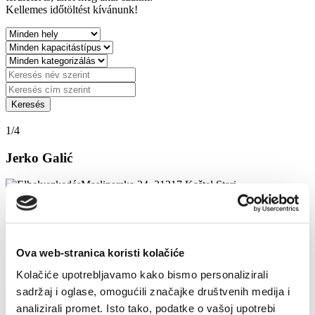
Kellemes időtöltést kívánunk!
1/4
Jerko Galić
Maslinarska 34, 21217 Kaštel Stari
+385989917688
petra.galic100@gmail.com
1/4
Ova web-stranica koristi kolačiće
JERKO ŠIŠKOV
Kolačiće upotrebljavamo kako bismo personalizirali
STIPE PENSE 44, 21217 Kaštel Štafilić
sadržaj i oglase, omogućili značajke društvenih medija i
+385915059783
analizirali promet. Isto tako, podatke o vašoj upotrebi