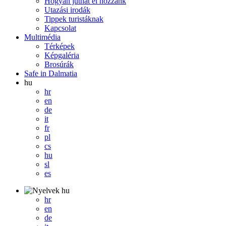
Hogyan juthat el hozzánk
Utazási irodák
Tippek turistáknak
Kapcsolat
Multimédia
Térképek
Képgaléria
Brosúrák
Safe in Dalmatia
hu
hr
en
de
it
fr
pl
cs
hu
sl
es
hu
hr
en
de