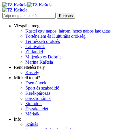
Vizsgálja meg
Kastel egy napos, három, hetes napos látogatás
Történelem és Kulturális örökség
Természeti örökség
Látnivalók
Zinfandel
Miljenko és Dobrila
Marina Kaštela
Rendeltetési hely
Kastély
Mit kell tenni?
Események
Sport és szabadidő
Kerékpározás
Gasztronómia
Strandok
Éjszakai élet
Márkák
Info
Szállás