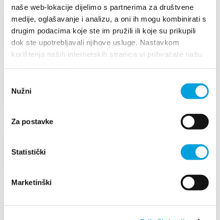
jerko.siskov@gmail.com
naše web-lokacije dijelimo s partnerima za društvene
http://apartments-jere-kastela.com
medije, oglašavanje i analizu, a oni ih mogu kombinirati s
drugim podacima koje ste im pružili ili koje su prikupili
Josip Berket
dok ste upotrebljavali njihove usluge. Nastavkom
korištenja naših internetskih stranica vi prihvaćate našu
Kralja Krešimira 14 B, 21214 Kaštel Kambelovac
info@marina-kastela.hr
upotrebu kolačića.
Odabir
Nužni
Josip Bodrožić
pristanka
Mijanovića 21, 21214 Kaštel Gomilica
+385955523177
Za postavke
anasimovic88@gmail.com
Statistički
Josip Bralić
F.Tuđmana 948, 21217 Kaštel Stari
Marketinški
098 558009
jb.josip@gmail.com