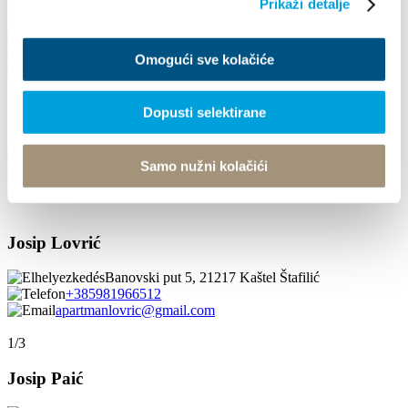
Josip Čović
Prikaži detalje
Kupališni prilaz 1, 21214 Kaštel Gomilica
021 533 024
Omogući sve kolačiće
usagazda79@gmail.com
Dopusti selektirane
Josip Gruić
Kamberovo šetalište 2 A, 21217 Kaštel Stari
Samo nužni kolačići
+385916029052
josip.gruic1@gmail.com
Josip Lovrić
Banovski put 5, 21217 Kaštel Štafilić
+385981966512
apartmanlovric@gmail.com
1/3
Josip Paić