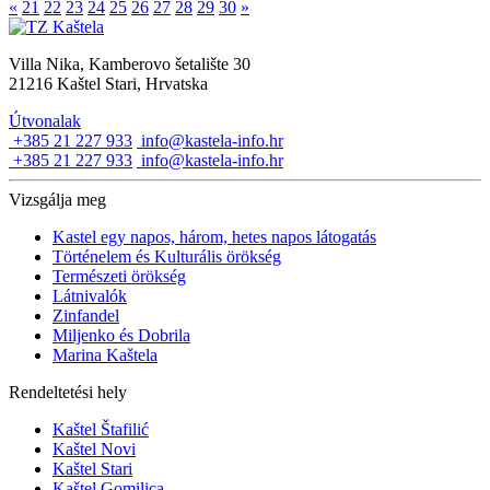
«
21
22
23
24
25
26
27
28
29
30
»
Villa Nika, Kamberovo šetalište 30
21216 Kaštel Stari, Hrvatska
Útvonalak
+385 21 227 933
info@kastela-info.hr
+385 21 227 933
info@kastela-info.hr
Vizsgálja meg
Kastel egy napos, három, hetes napos látogatás
Történelem és Kulturális örökség
Természeti örökség
Látnivalók
Zinfandel
Miljenko és Dobrila
Marina Kaštela
Rendeltetési hely
Kaštel Štafilić
Kaštel Novi
Kaštel Stari
Kaštel Gomilica