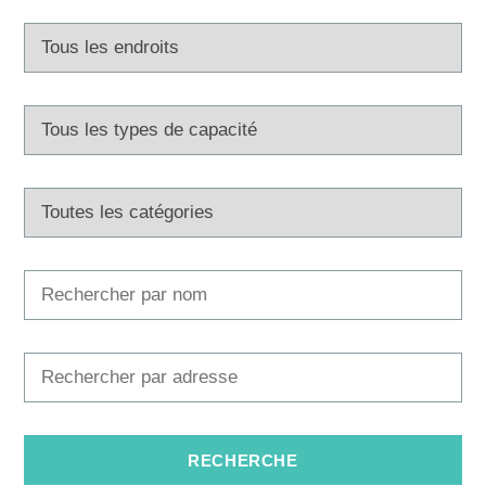
Multimédias
Office de tourisme
Safe in Dalmatia
fr
+385 21 227 933
info@kastela-info.hr
Villa Nika, Kamberovo šetalište 30,
Les directions
21216 Kaštel Stari, Hrvatska