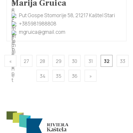
Marija Gruica
Put Gospe Stomorije 58, 21217 Kaštel Stari
+385981988808
mgruica@gmail.com
«
27
28
29
30
31
32
33
34
35
36
»