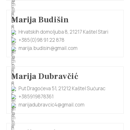
Marija Budišin
Hrvatskih domoljuba 8, 21217 Kaštel Stari
+385(0)98 91 22 878
marija.budisin@gmail.com
Marija Dubravčić
Put Dragoćeva 51, 21212 Kaštel Sućurac
+385919878361
marijadubravcic4@gmail.com