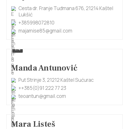
Cesta dr. Franje Tuđmana 676, 21214 Kaštel
Lukšić
+385998072810
majamise85@gmail.com
1/4
Manda Antunović
Put Strinje 3, 21212 Kaštel Sućurac
++385(0)91 222 77 23
teoantun@gmail.com
Mara Listeš