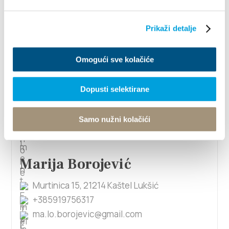
Prikaži detalje
Marica Bojčić
Omogući sve kolačiće
F. Tuđmana 782, 21214 Kaštel Lukšić
+38521228256
Dopusti selektirane
maricabojcic@gmail.com
Samo nužni kolačići
1/5
Marija Borojević
Murtinica 15, 21214 Kaštel Lukšić
+385919756317
ma.lo.borojevic@gmail.com