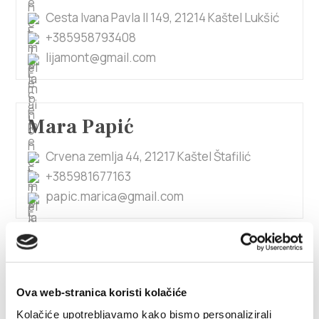
Cesta Ivana Pavla II 149, 21214 Kaštel Lukšić
+385958793408
lijamont@gmail.com
Mara Papić
Crvena zemlja 44, 21217 Kaštel Štafilić
+385981677163
papic.marica@gmail.com
1/2
Mara Renić
Ova web-stranica koristi kolačiće
Kolačiće upotrebljavamo kako bismo personalizirali
Kamberovo šetalište 21, 21217 Kaštel Stari