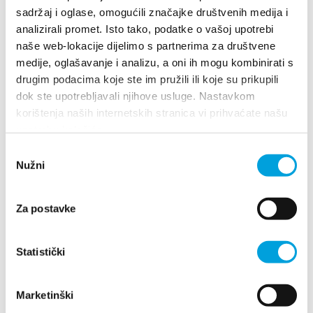
sadržaj i oglase, omogućili značajke društvenih medija i
+385989445208
analizirali promet. Isto tako, podatke o vašoj upotrebi
renicmara@gmail.com
naše web-lokacije dijelimo s partnerima za društvene
medije, oglašavanje i analizu, a oni ih mogu kombinirati s
drugim podacima koje ste im pružili ili koje su prikupili
dok ste upotrebljavali njihove usluge. Nastavkom
Mara Šustić
korištenja naših internetskih stranica vi prihvaćate našu
upotrebu kolačića.
F. Tuđmana 967, 21217 Kaštel Štafilić
Odabir
+385989852999
Nužni
pristanka
kreda.online@gmail.com
Za postavke
Maria Johanna Frederics
Statistički
Obala Kralja Tomislava 15C, 21217 Kaštel Novi
+385989025720
Marketinški
bzkristina@gmail.com