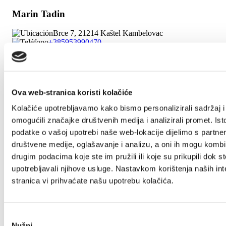
Marin Tadin
Brce 7, 21214 Kaštel Kambelovac
+385953990470
jelenawendy@gmail.com
Ova web-stranica koristi kolačiće
Marin Zec
Kolačiće upotrebljavamo kako bismo personalizirali sadržaj i
Bardejovska 6, 21214 Kaštel Lukšić
omogućili značajke društvenih medija i analizirali promet. Ist
+38598589556
podatke o vašoj upotrebi naše web-lokacije dijelimo s partne
apartmani.duje@gmail.com
društvene medije, oglašavanje i analizu, a oni ih mogu kombin
drugim podacima koje ste im pružili ili koje su prikupili dok st
upotrebljavali njihove usluge. Nastavkom korištenja naših int
Marina Botić
stranica vi prihvaćate našu upotrebu kolačića.
Put Banovine 15, 21217 Kaštel Stari
+385992148364
abotic83@gmail.com
Odabir
Nužni