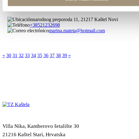
Marina Mateta
narodnog preporoda 11, 21217 Kaštel Novi
+38521232698
marina.mateta@hotmail.com
«
30
31
32
33
34
35
36
37
38
39
»
Villa Nika, Kamberovo šetalište 30
21216 Kaštel Stari, Hrvatska