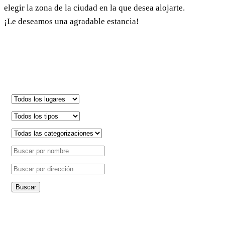
elegir la zona de la ciudad en la que desea alojarte.
es
¡Le deseamos una agradable estancia!
+385 21 227 933
info@kastela-info.hr
Villa Nika, Kamberovo šetalište 30,
21216 Kaštel Stari, Hrvatska