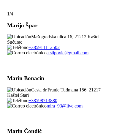
1/4
Marijo Špar
Mašogradska ulica 16, 21212 Kaštel
Sućurac
+385911112502
a.stipovic@gmail.com
Marin Bonacin
Cesta dr.Franje Tuđmana 156, 21217
Kaštel Stari
+38598713880
mira_93@live.com
Marin Čondić