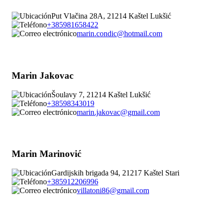
Put Vlačina 28A, 21214 Kaštel Lukšić
+385981658422
marin.condic@hotmail.com
Marin Jakovac
Šoulavy 7, 21214 Kaštel Lukšić
+38598343019
marin.jakovac@gmail.com
Marin Marinović
Gardijskih brigada 94, 21217 Kaštel Stari
+385912206996
villatoni86@gmail.com