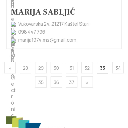
MARIJA SABLJIĆ
Vukovarska 24, 21217 Kaštel Stari
098 447 796
marija1974.ms@gmail.com
«
28
29
30
31
32
33
34
35
36
37
»