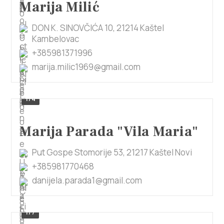
Marija Milić
DON K. SINOVČIĆA 10, 21214 Kaštel
Kambelovac
+385981371996
marija.milic1969@gmail.com
1/4
Marija Parada "Vila Maria"
Put Gospe Stomorije 53, 21217 Kaštel Novi
+385981770468
danijela.parada1@gmail.com
1/7