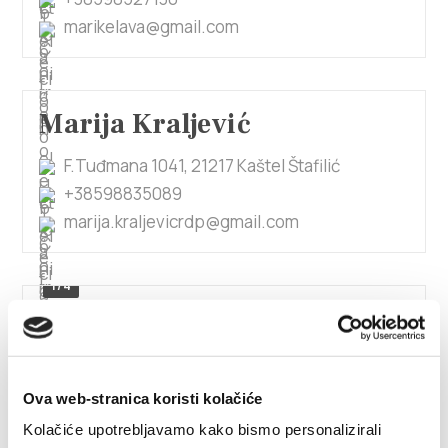
marikelava@gmail.com
Marija Kraljević
F.Tuđmana 1041, 21217 Kaštel Štafilić
+38598835089
marija.kraljevicrdp@gmail.com
1/4
Marija Lebedina Manzoni
Bijačka ulica 80 A, 21217 Kaštel Štafilić
Ova web-stranica koristi kolačiće
+385917239109
Kolačiće upotrebljavamo kako bismo personalizirali