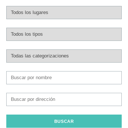
Multimedia
Safe in Dalmatia
es
+385 21 227 933
info@kastela-info.hr
Villa Nika, Kamberovo šetalište 30,
Instrucciones
21216 Kaštel Stari, Hrvatska