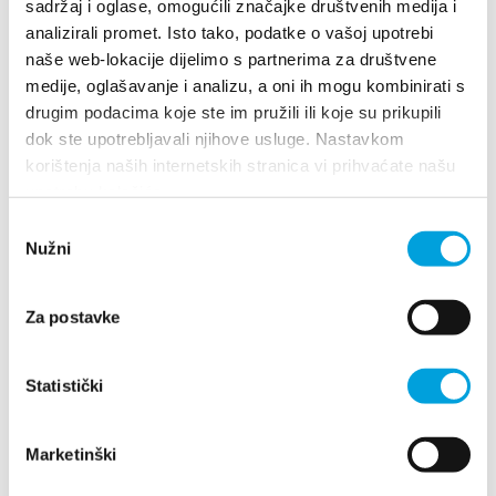
marija.lebedina.manzoni@erf.hr
sadržaj i oglase, omogućili značajke društvenih medija i
analizirali promet. Isto tako, podatke o vašoj upotrebi
naše web-lokacije dijelimo s partnerima za društvene
medije, oglašavanje i analizu, a oni ih mogu kombinirati s
Marija Ljubić
drugim podacima koje ste im pružili ili koje su prikupili
dok ste upotrebljavali njihove usluge. Nastavkom
Sibovica 36, 21214 Kaštel Lukšić
korištenja naših internetskih stranica vi prihvaćate našu
+31654623228
upotrebu kolačića.
ljubic.jozo@gmail.com
Odabir
Nužni
pristanka
Marija Lončar
Za postavke
Kneza Trpimira 103, 21212 Kaštel Sućurac
Statistički
098614674
mari.loncar@gmail.com
Marketinški