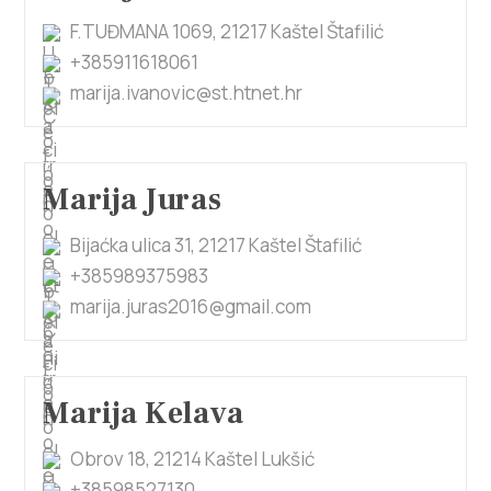
F.TUĐMANA 1069, 21217 Kaštel Štafilić
+385911618061
marija.ivanovic@st.htnet.hr
Marija Juras
Bijaćka ulica 31, 21217 Kaštel Štafilić
+385989375983
marija.juras2016@gmail.com
Marija Kelava
Obrov 18, 21214 Kaštel Lukšić
+38598527130