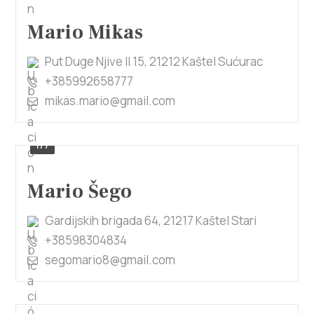
Mario Mikas
Put Duge Njive II 15, 21212 Kaštel Sućurac
+385992658777
mikas.mario@gmail.com
1/7
Mario Šego
Gardijskih brigada 64, 21217 Kaštel Stari
+38598304834
segomario8@gmail.com