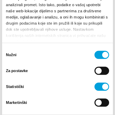
info@garber-media.hr
analizirali promet. Isto tako, podatke o vašoj upotrebi
naše web-lokacije dijelimo s partnerima za društvene
medije, oglašavanje i analizu, a oni ih mogu kombinirati s
Mario Giljušić
drugim podacima koje ste im pružili ili koje su prikupili
dok ste upotrebljavali njihove usluge. Nastavkom
Sela 59, 21212 Kaštel Sućurac
korištenja naših internetskih stranica vi prihvaćate našu
upotrebu kolačića.
+385914381026
agiljusic0@gmail.com
Odabir
Nužni
pristanka
1/4
Za postavke
Mario Krešo
Statistički
Don Pave Britvića 4, 21214 Kaštel Kambelovac
+385914777609
Marketinški
kresom226@gmail.com