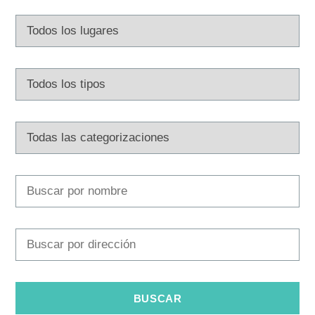
Multimedia
Safe in Dalmatia
es
+385 21 227 933
info@kastela-info.hr
Villa Nika, Kamberovo šetalište 30,
Instrucciones
21216 Kaštel Stari, Hrvatska