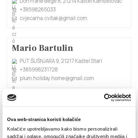
Don Frane Bege 8, 21214 Kaštel Kambelovac
+38598265033
cvjecarna.cvitak@gmail.com
Mario Bartulin
PUT ŠUŠNJARA 9, 21217 Kaštel Stari
+385998231728
plum.holiday.home@gmail.com
Mario Garber
Ova web-stranica koristi kolačiće
Sv. Felicija 19, 21217 Kaštel Stari
0992145762
Kolačiće upotrebljavamo kako bismo personalizirali
sadržaj i oglase, omogućili značajke društvenih medija i