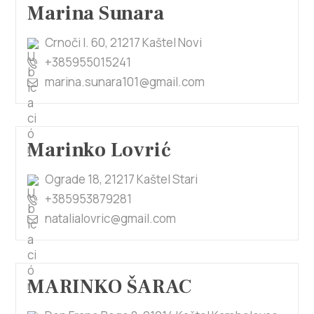
Marina Sunara
Crnoči l. 60, 21217 Kaštel Novi
+385955015241
marina.sunara101@gmail.com
Marinko Lovrić
Ograde 18, 21217 Kaštel Stari
+385953879281
natalialovric@gmail.com
MARINKO ŠARAC