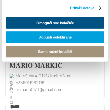
Prikaži detalje
Mario Ljubić
Omogući sve kolačiće
Drinovićeva ulica 28, 21217 Kaštel Štafilić
+385915368642
Dopusti selektirane
mario.ljubic1@gmail.com
Samo nužni kolačići
MARIO MARKIĆ
Matoševa 4, 21217 Kaštel Novi
+385911982118
m.mario0811@gmail.com
1/6