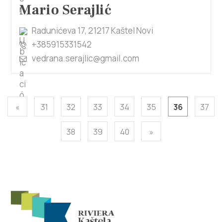
Mario Serajlić
Radunićeva 17, 21217 Kaštel Novi
+385915331542
vedrana.serajlic@gmail.com
«
31
32
33
34
35
36
37
38
39
40
»