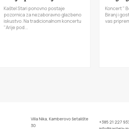
Kaštel Stari ponovno postaje
Koncert " B
pozornica za nezaboravno glazbeno
Biranj i gos
iskustvo. Na tradicionalnom koncertu
vas pripremi
"Arije pod...
Villa Nika, Kamberovo šetalište
+385 21 227 93
30
info@kastela-in