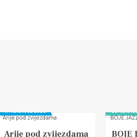
17. kolovoza 2026.
28. kolovo
Arije pod zvijezdama
BOJE 