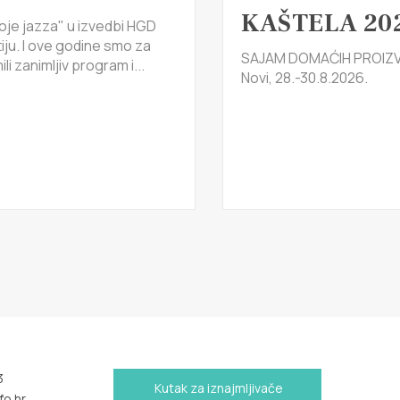
KAŠTELA 20
oje jazza" u izvedbi HGD
tiju. I ove godine smo za
SAJAM DOMAĆIH PROIZV
li zanimljiv program i...
Novi, 28.-30.8.2026.
3
Kutak za iznajmljivače
fo.hr