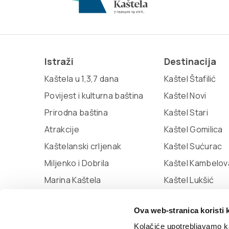
Istraži
Destinacija
Kaštela u 1,3,7 dana
Kaštel Štafilić
Povijest i kulturna baština
Kaštel Novi
Prirodna baština
Kaštel Stari
Atrakcije
Kaštel Gomilica
Kaštelanski crljenak
Kaštel Sućurac
Miljenko i Dobrila
Kaštel Kambelov
Marina Kaštela
Kaštel Lukšić
Muzej grada Kaštela
Ova web-stranica koristi 
Knjižnica Kaštela
Kolačiće upotrebljavamo ka