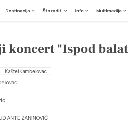
Destinacija
Što raditi
Info
Multimedija
i koncert "Ispod bala
Kaštel Kambelovac
mbelovac
ić
UD ANTE ZANINOVIĆ