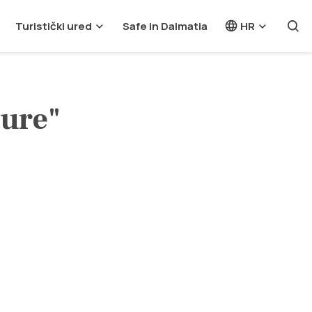
Turistički ured
Safe in Dalmatia
HR
ture"