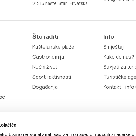
21216 Kaštel Stari, Hrvatska
Što raditi
Info
Kaštelanske plaže
Smještaj
Gastronomija
Kako do nas?
Noćni život
Savjeti za tur
Sport i aktivnosti
Turističke ag
Događanja
Kontakt - info
ac
kolačiće
ko bismo personalizirali sadržaj i oglase, omogućili značajke d