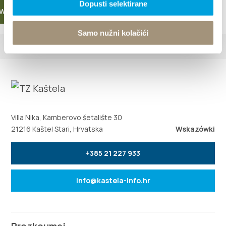
Dopusti selektirane
WIĘCEJ
Samo nužni kolačići
Villa Nika, Kamberovo šetalište 30
21216 Kaštel Stari, Hrvatska
Wskazówki
+385 21 227 933
info@kastela-info.hr
Prozkoumej