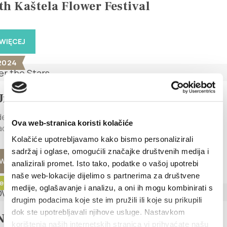
th Kaštela Flower Festival
WIĘCEJ
 2024
Under the Stars
er the Stars** August 16, 2024, Friday, 9:00 PM Kaštel Stari,
Ova web-stranica koristi kolačiće
dmission Enjoy a magical...
Kolačiće upotrebljavamo kako bismo personalizirali
sadržaj i oglase, omogućili značajke društvenih medija i
WIĘCEJ
analizirali promet. Isto tako, podatke o vašoj upotrebi
naše web-lokacije dijelimo s partnerima za društvene
e 2023 - 1. září 2023
medije, oglašavanje i analizu, a oni ih mogu kombinirati s
drugim podacima koje ste im pružili ili koje su prikupili
dok ste upotrebljavali njihove usluge. Nastavkom
NTOVANÉ PROCHÁZKY
korištenja naših internetskih stranica vi prihvaćate našu