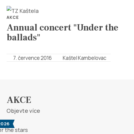
AKCE
Annual concert "Under the
ballads"
Prozkoumej
7. července 2016
Kaštel Kambelovac
Destinace
Co dělat
AKCE
Info
Objevte více
Multimédia
 2026