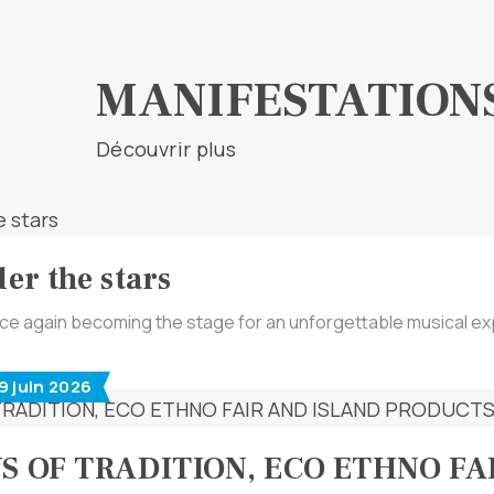
MANIFESTATION
Découvrir plus
er the stars
once again becoming the stage for an unforgettable musical expe
29 juin 2026
YS OF TRADITION, ECO ETHNO F