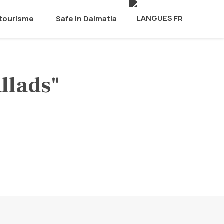
 tourisme
Safe in Dalmatia
FR
llads"