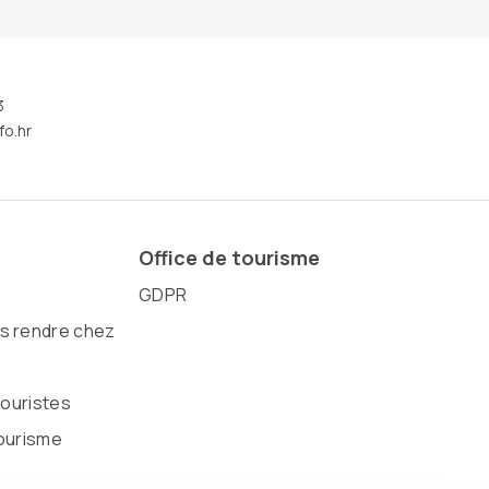
3
fo.hr
Office de tourisme
GDPR
 rendre chez
touristes
ourisme