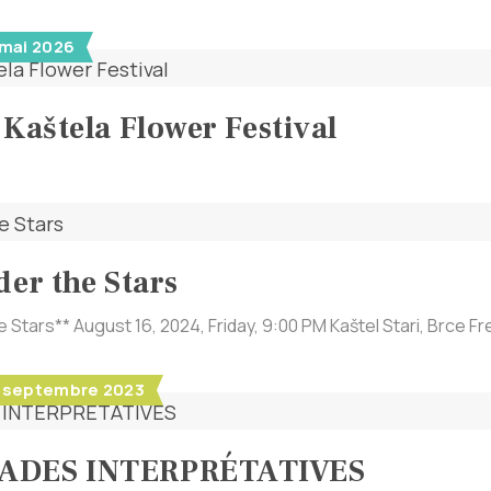
 mai 2026
 Kaštela Flower Festival
der the Stars
e Stars** August 16, 2024, Friday, 9:00 PM Kaštel Stari, Brce Fr
- 1 septembre 2023
ADES INTERPRÉTATIVES