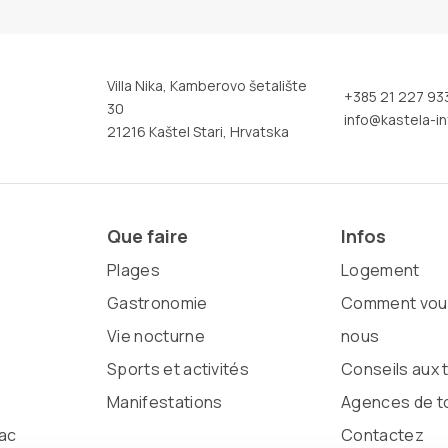
Villa Nika, Kamberovo šetalište
+385 21 227 93
30
info@kastela-in
21216 Kaštel Stari, Hrvatska
Que faire
Infos
Plages
Logement
Gastronomie
Comment vous
Vie nocturne
nous
Sports et activités
Conseils aux 
Manifestations
Agences de t
ac
Contactez