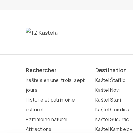
Rechercher
Destination
Kaštela en une, trois, sept
Kaštel Štafilić
jours
Kaštel Novi
Histoire et patrimoine
Kaštel Stari
culturel
Kaštel Gomilica
Patrimoine naturel
Kaštel Sućurac
Attractions
Kaštel Kambelov