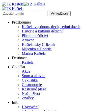
Prozkoumej
Kaštela v jednom, třech, sedmi dnech
Historie a kulturní dědictví
Přírodní dědictví
Atrakce
Kaštelanský Crljenak
Miljenko a Dobrila
Marina Kaštela
Destinace
Kaštela
Co dělat
Akce
Sport a aktivita
Cyklistika
Gastronomie
Kaštelské pláže
Noční život
Značky
Info
Ubytování