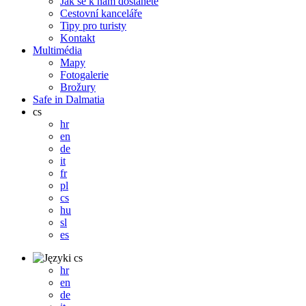
Jak se k nám dostanete
Cestovní kanceláře
Tipy pro turisty
Kontakt
Multimédia
Mapy
Fotogalerie
Brožury
Safe in Dalmatia
cs
hr
en
de
it
fr
pl
cs
hu
sl
es
cs
hr
en
de