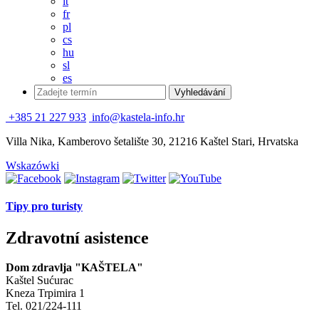
it
fr
pl
cs
hu
sl
es
+385 21 227 933
info@kastela-info.hr
Villa Nika, Kamberovo šetalište 30, 21216 Kaštel Stari, Hrvatska
Wskazówki
Tipy pro turisty
Zdravotní asistence
Dom zdravlja "KAŠTELA"
Kaštel Sućurac
Kneza Trpimira 1
Tel. 021/224-111