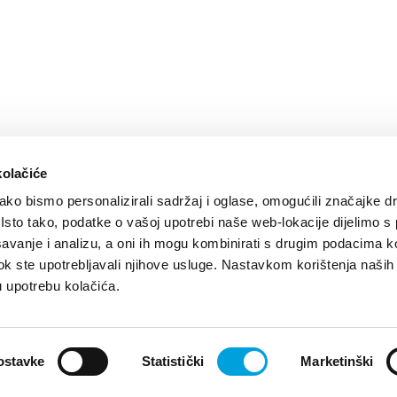
kolačiće
ko bismo personalizirali sadržaj i oglase, omogućili značajke d
. Isto tako, podatke o vašoj upotrebi naše web-lokacije dijelimo s
avanje i analizu, a oni ih mogu kombinirati s drugim podacima k
i dok ste upotrebljavali njihove usluge. Nastavkom korištenja naših
by:
Nove vibracije
Design by:
Signed Design
u upotrebu kolačića.
ostavke
Statistički
Marketinški