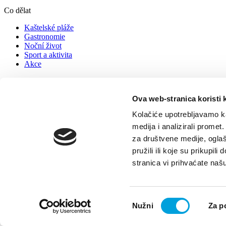
Co dělat
Kaštelské pláže
Gastronomie
Noční život
Sport a aktivita
Akce
Info
Ubytování
Ova web-stranica koristi 
Jak se k nám dostanete
Kolačiće upotrebljavamo ka
Tipy pro turisty
Cestovní kanceláře
medija i analizirali promet
Kontakt
za društvene medije, oglaš
pružili ili koje su prikupil
© TZ Kastela 2022
Zásady používání souborů cookie
Developed 
stranica vi prihvaćate naš
Odabir
Nužni
Za p
pristanka
Powrót do góry