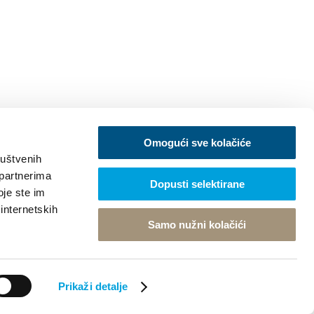
Omogući sve kolačiće
ruštvenih
 partnerima
Dopusti selektirane
oje ste im
 internetskih
Samo nužni kolačići
Prikaži detalje