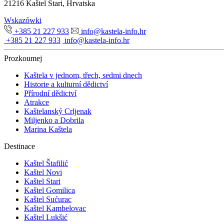
21216 Kaštel Stari, Hrvatska
Wskazówki
+385 21 227 933
info@kastela-info.hr
+385 21 227 933
info@kastela-info.hr
Prozkoumej
Kaštela v jednom, třech, sedmi dnech
Historie a kulturní dědictví
Přírodní dědictví
Atrakce
Kaštelanský Crljenak
Miljenko a Dobrila
Marina Kaštela
Destinace
Kaštel Štafilić
Kaštel Novi
Kaštel Stari
Kaštel Gomilica
Kaštel Sućurac
Kaštel Kambelovac
Kaštel Lukšić