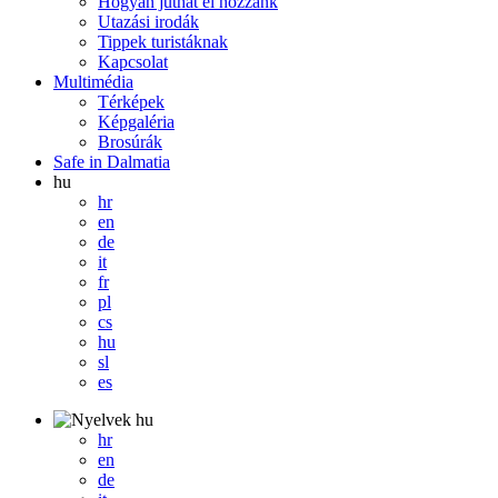
Hogyan juthat el hozzánk
Utazási irodák
Tippek turistáknak
Kapcsolat
Multimédia
Térképek
Képgaléria
Brosúrák
Safe in Dalmatia
hu
hr
en
de
it
fr
pl
cs
hu
sl
es
hu
hr
en
de