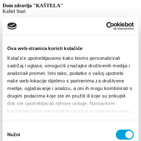
Dom zdravlja "KAŠTELA"
Kaštel Stari
Cesta Dr. Franje Tuđmana bb
Tel. 021/230-366
Ova web-stranica koristi kolačiće
Hitna služba
Kolačiće upotrebljavamo kako bismo personalizirali
Tel: 021/230334
sadržaj i oglase, omogućili značajke društvenih medija i
Put Štalija 13, Kaštel Stari
analizirali promet. Isto tako, podatke o vašoj upotrebi
naše web-lokacije dijelimo s partnerima za društvene
medije, oglašavanje i analizu, a oni ih mogu kombinirati s
Veterinarska ambulanta
drugim podacima koje ste im pružili ili koje su prikupili
Put Blata 20, Kaštel Stari
dok ste upotrebljavali njihove usluge. Nastavkom
korištenja naših internetskih stranica vi prihvaćate našu
Tel: 021/232254
upotrebu kolačića.
Események
Odabir
Nužni
pristanka
Fedezzen fel többet