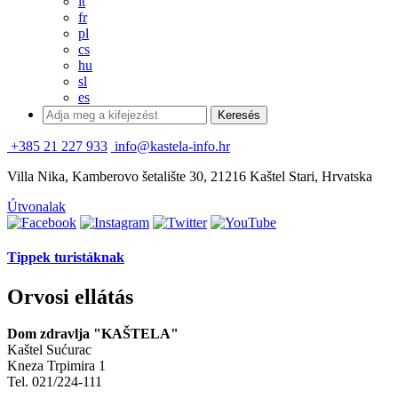
it
fr
pl
cs
hu
sl
es
+385 21 227 933
info@kastela-info.hr
Villa Nika, Kamberovo šetalište 30, 21216 Kaštel Stari, Hrvatska
Útvonalak
Tippek turistáknak
Orvosi ellátás
Dom zdravlja "KAŠTELA"
Kaštel Sućurac
Kneza Trpimira 1
Tel. 021/224-111