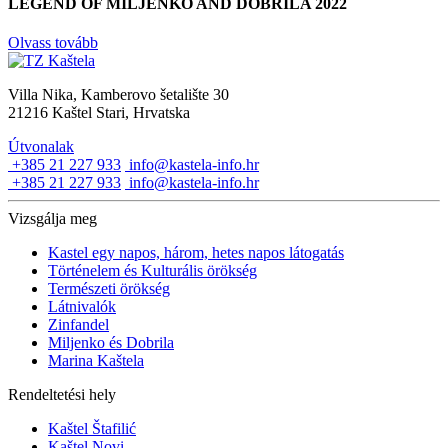
LEGEND OF MILJENKO AND DOBRILA 2022
Olvass tovább
Villa Nika, Kamberovo šetalište 30
21216 Kaštel Stari, Hrvatska
Útvonalak
+385 21 227 933
info@kastela-info.hr
+385 21 227 933
info@kastela-info.hr
Vizsgálja meg
Kastel egy napos, három, hetes napos látogatás
Történelem és Kulturális örökség
Természeti örökség
Látnivalók
Zinfandel
Miljenko és Dobrila
Marina Kaštela
Rendeltetési hely
Kaštel Štafilić
Kaštel Novi