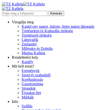
Vizsgálja meg
Kastel egy napos, három, hetes napos látogatás
Történelem és Kulturális örökség
Természeti örökség
Látnivalók
Zinfandel
Miljenko és Dobrila
Marina Kaštela
Rendeltetési hely
Kastély
Mit kell tenni?
Események
Sport és szabadidő
Kerékpározás
Gasztronómia
Strandok
Éjszakai élet
Márkák
Info
Szállás