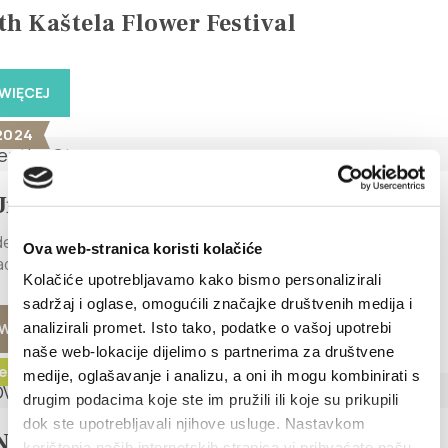
th Kaštela Flower Festival
WIĘCEJ
 2024
Under the Stars
er the Stars** August 16, 2024, Friday, 9:00 PM Kaštel Stari,
Ova web-stranica koristi kolačiće
dmission Enjoy a magical...
Kolačiće upotrebljavamo kako bismo personalizirali
sadržaj i oglase, omogućili značajke društvenih medija i
analizirali promet. Isto tako, podatke o vašoj upotrebi
WIĘCEJ
naše web-lokacije dijelimo s partnerima za društvene
e 2023 - 1. září 2023
medije, oglašavanje i analizu, a oni ih mogu kombinirati s
drugim podacima koje ste im pružili ili koje su prikupili
dok ste upotrebljavali njihove usluge. Nastavkom
NTOVANÉ PROCHÁZKY
korištenja naših internetskih stranica vi prihvaćate našu