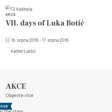
AKCE
VII. days of Luka Botić
16. srpna 2016 - 17. srpna 2016
Prozkoumej
Kaštel Lukšić
Destinace
Co dělat
AKCE
Info
Objevte více
Multimédia
 2026