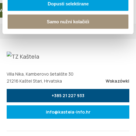
Dopusti selektirane
WIĘCEJ
Samo nužni kolačići
Villa Nika, Kamberovo šetalište 30
21216 Kaštel Stari, Hrvatska
Wskazówki
+385 21 227 933
info@kastela-info.hr