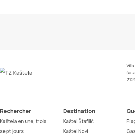
Vill
šeta
2121
Rechercher
Destination
Que
Kaštela en une, trois,
Kaštel Štafilić
Pla
sept jours
Kaštel Novi
Gas