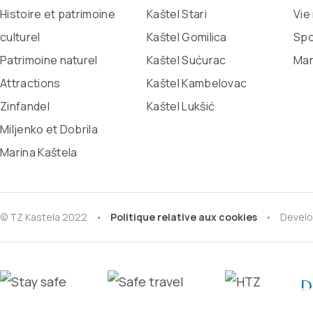
Histoire et patrimoine
Kaštel Stari
Vie
culturel
Kaštel Gomilica
Spo
Patrimoine naturel
Kaštel Sućurac
Man
Attractions
Kaštel Kambelovac
Zinfandel
Kaštel Lukšić
Miljenko et Dobrila
Marina Kaštela
© TZ Kastela 2022
Politique relative aux cookies
Develo