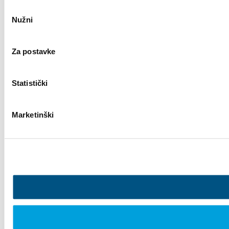
Odabir
Nužni
pristanka
Za postavke
Statistički
Marketinški