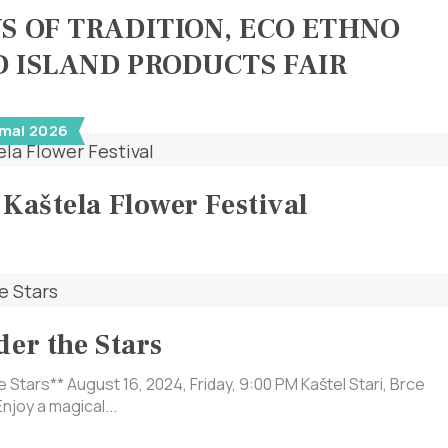
YS OF TRADITION, ECO ETHNO
D ISLAND PRODUCTS FAIR
 mai 2026
 Kaštela Flower Festival
der the Stars
e Stars** August 16, 2024, Friday, 9:00 PM Kaštel Stari, Brce
njoy a magical...