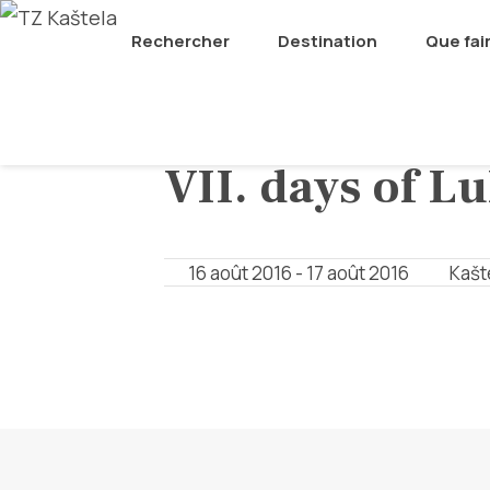
Rechercher
Destination
Que fai
MANIFESTATIONS
VII. days of L
16 août 2016 - 17 août 2016
Kašt