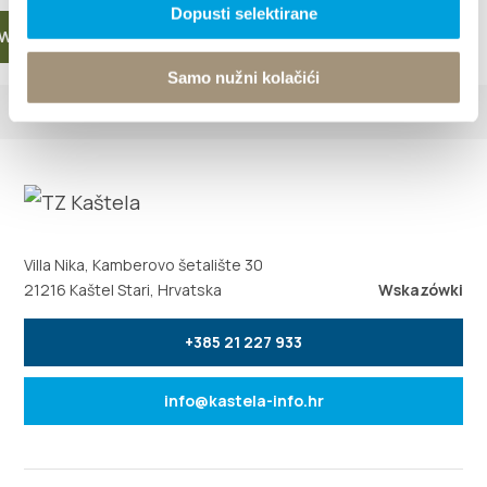
Dopusti selektirane
WIĘCEJ
Samo nužni kolačići
Villa Nika, Kamberovo šetalište 30
21216 Kaštel Stari, Hrvatska
Wskazówki
+385 21 227 933
info@kastela-info.hr