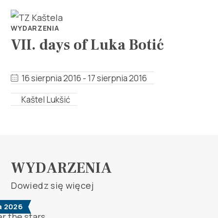
WYDARZENIA
VII. days of Luka Botić
16 sierpnia 2016 - 17 sierpnia 2016
Odkryj
Kaštel Lukšić
Destynacja
Co robić
WYDARZENIA
Info
Dowiedz się więcej
Multimedia
a 2026