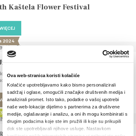
th Kaštela Flower Festival
WIĘCEJ
a 2024
Under the Stars
er the Stars** August 16, 2024, Friday, 9:00 PM Kaštel Stari,
Ova web-stranica koristi kolačiće
dmission Enjoy a magical...
Kolačiće upotrebljavamo kako bismo personalizirali
sadržaj i oglase, omogućili značajke društvenih medija i
analizirali promet. Isto tako, podatke o vašoj upotrebi
WIĘCEJ
naše web-lokacije dijelimo s partnerima za društvene
23 - 1 września 2023
medije, oglašavanje i analizu, a oni ih mogu kombinirati s
drugim podacima koje ste im pružili ili koje su prikupili
dok ste upotrebljavali njihove usluge. Nastavkom
RY INTERPRETACYJNE
korištenja naših internetskih stranica vi prihvaćate našu