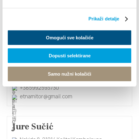
Put čigulice 7, 21214 Kaštel Kambelovac
+385911155715
Prikaži detalje
jure.mikec1@gmail.com
Omogući sve kolačiće
1/5
Dopusti selektirane
Jure Rotim
Samo nužni kolačići
Put Krtina 16, 21212 Kaštel Sućurac
+385992593730
etnamitor@gmail.com
Jure Sučić