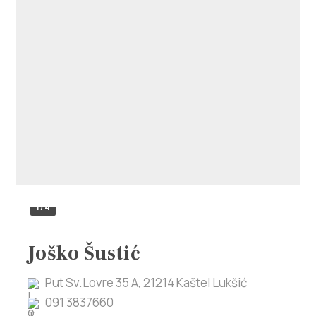
Villa Nika, Kamberovo šetalište 30,
Upute
21216 Kaštel Stari, Hrvatska
1/4
Joško Šustić
Put Sv.Lovre 35 A, 21214 Kaštel Lukšić
091 3837660