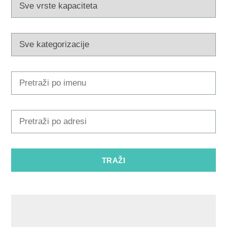
Multimedija
Turistički ured
Safe in Dalmatia
hr
+385 21 227 933
info@kastela-info.hr
Kutak za iznajmljivače