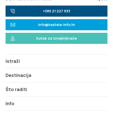
+385 21 227 933
info@kastela-info.hr
Kutak za iznajmljivače
Istraži
Destinacija
Što raditi
Info