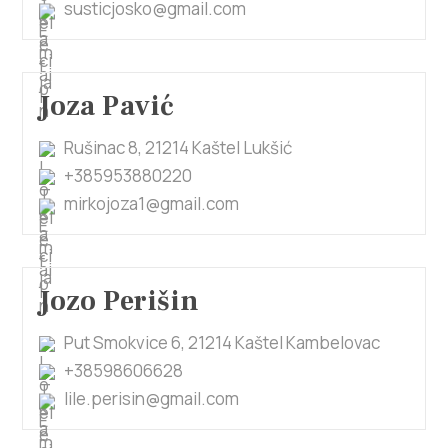
susticjosko@gmail.com
Joza Pavić
Rušinac 8, 21214 Kaštel Lukšić
+385953880220
mirkojoza1@gmail.com
Jozo Perišin
Put Smokvice 6, 21214 Kaštel Kambelovac
+38598606628
lile.perisin@gmail.com