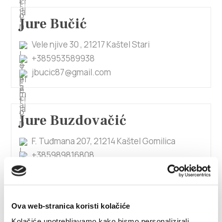
Jure Bučić
Vele njive 30 , 21217 Kaštel Stari
+385953589938
jbucic87@gmail.com
Jure Buzdovačić
F. Tuđmana 207, 21214 Kaštel Gomilica
+385989816808
jurebuzdovacicst@gmail.com
Ova web-stranica koristi kolačiće
Jure Klišmanić
Kolačiće upotrebljavamo kako bismo personalizirali