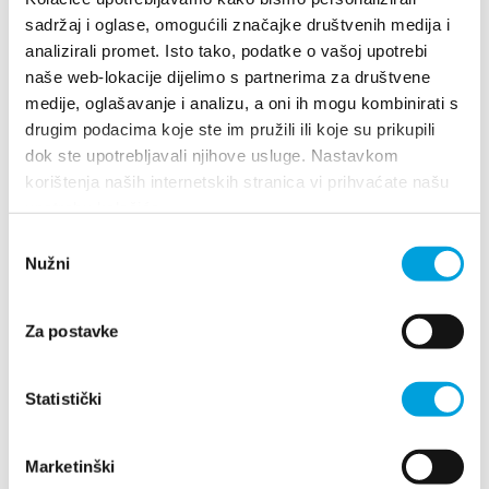
sadržaj i oglase, omogućili značajke društvenih medija i
Stjepana Štafilea 8, 21217 Kaštel Štafilić
analizirali promet. Isto tako, podatke o vašoj upotrebi
+385917207836
naše web-lokacije dijelimo s partnerima za društvene
klismanic85@gmail.com
medije, oglašavanje i analizu, a oni ih mogu kombinirati s
drugim podacima koje ste im pružili ili koje su prikupili
dok ste upotrebljavali njihove usluge. Nastavkom
1/4
korištenja naših internetskih stranica vi prihvaćate našu
upotrebu kolačića.
Jure Matković
Odabir
Nužni
pristanka
Ulica Pavla Radića 33, 21214 Kaštel
Kambelovac
Za postavke
+38598 9551403
jurefaca@gmail.com
Statistički
Jure Mikec
Marketinški