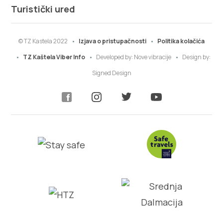
Turistički ured
© TZ Kastela 2022
Izjava o pristupačnosti
Politika kolačića
TZ Kaštela Viber Info
Developed by:
Nove vibracije
Design by:
Signed Design