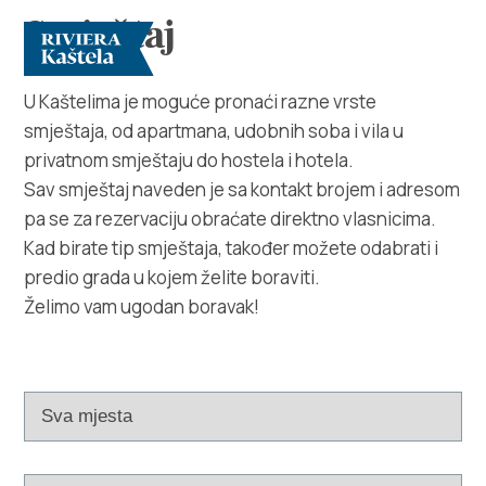
Smještaj
U Kaštelima je moguće pronaći razne vrste
smještaja, od apartmana, udobnih soba i vila u
privatnom smještaju do hostela i hotela.
Sav smještaj naveden je sa kontakt brojem i adresom
pa se za rezervaciju obraćate direktno vlasnicima.
Kad birate tip smještaja, također možete odabrati i
Istraži
predio grada u kojem želite boraviti.
Želimo vam ugodan boravak!
Destinacija
Što raditi
Info