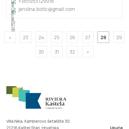
+385955129918
jerolina.botic@gmail.com
«
23
24
25
26
27
28
29
30
31
32
»
Villa Nika, Kamberovo šetalište 30
21216 Kaštel Stari, Hrvatska
Upute