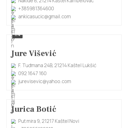
Nakide 8, 21214 Kaštel Kambelovac
+385981364600
ankicasucic@gmail.com
1/4
Jure Višević
F. Tuđmana 24B, 21214 Kaštel Lukšić
092 1647 160
jurevisevic@yahoo.com
Jurica Botić
Put mira 9, 21217 Kaštel Novi