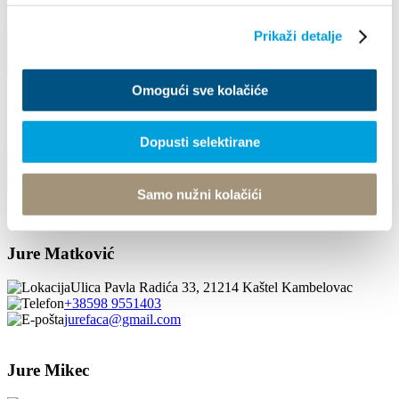
Jure Buzdovačić
Prikaži detalje
F. Tuđmana 207, 21214 Kaštel Gomilica
+385989816808
jurebuzdovacicst@gmail.com
Omogući sve kolačiće
Jure Klišmanić
Dopusti selektirane
Stjepana Štafilea 8, 21217 Kaštel Štafilić
+385917207836
klismanic85@gmail.com
Samo nužni kolačići
1/4
Jure Matković
Ulica Pavla Radića 33, 21214 Kaštel Kambelovac
+38598 9551403
jurefaca@gmail.com
Jure Mikec