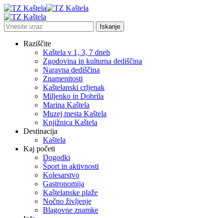
Raziščite
Kaštela v 1, 3, 7 dneh
Zgodovina in kulturna dediščina
Naravna dediščina
Znamenitosti
Kaštelanski crljenak
Miljenko in Dobrila
Marina Kaštela
Muzej mesta Kaštela
Knjižnica Kaštela
Destinacija
Kaštela
Kaj početi
Dogodki
Šport in aktivnosti
Kolesarstvo
Gastronomija
Kaštelanske plaže
Nočno življenje
Blagovne znamke