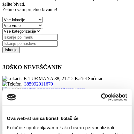
želite bivati.
Želimo vam prijetno bivanje!
JOŠKO NEVEŠĆANIN
F. TUĐMANA 88, 21212 Kaštel Sućurac
+385992011670
mladenkanevescanin@gmail.com
1/4
Joško Šustić
Ova web-stranica koristi kolačiće
Put Sv.Lovre 35 A, 21214 Kaštel Lukšić
Kolačiće upotrebljavamo kako bismo personalizirali
091 3837660