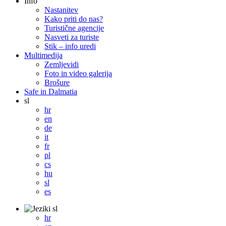
Info
Nastanitev
Kako priti do nas?
Turistične agencije
Nasveti za turiste
Stik – info uredi
Multimedija
Zemljevidi
Foto in video galerija
Brošure
Safe in Dalmatia
sl
hr
en
de
it
fr
pl
cs
hu
sl
es
sl
hr