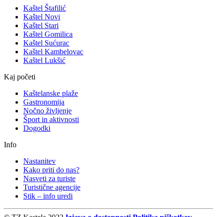
Kaštel Štafilić
Kaštel Novi
Kaštel Stari
Kaštel Gomilica
Kaštel Sućurac
Kaštel Kambelovac
Kaštel Lukšić
Kaj početi
Kaštelanske plaže
Gastronomija
Nočno življenje
Šport in aktivnosti
Dogodki
Info
Nastanitev
Kako priti do nas?
Nasveti za turiste
Turistične agencije
Stik – info uredi