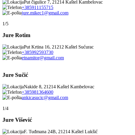
Put čigulice 7, 21214 Kaštel Kambelovac
+385911155715
jure.mikec1@gmail.com
1/5
Jure Rotim
Put Krtina 16, 21212 Kaštel Sućurac
+385992593730
etnamitor@gmail.com
Jure Sučić
Nakide 8, 21214 Kaštel Kambelovac
+385981364600
ankicasucic@gmail.com
1/4
Jure Višević
F. Tuđmana 24B, 21214 Kaštel Lukšić