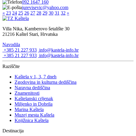
092 1647 160
jurevisevic@yahoo.com
«
23
24
25
26
27
28
29
30
31
32
»
Villa Nika, Kamberovo šetalište 30
21216 Kaštel Stari, Hrvatska
Navodila
+385 21 227 933
info@kastela-info.hr
+385 21 227 933
info@kastela-info.hr
Raziščite
Kaštela v 1, 3, 7 dneh
Zgodovina in kulturna dediščina
Naravna dediščina
Znamenitosti
Kaštelanski crljenak
Miljenko in Dobrila
Marina Kaštela
Muzej mesta Kaštela
Knjižnica Kaštela
Destinacija