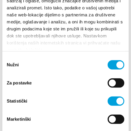
susticjosko@gmail.com
sadržaj i oglase, omogućili značajke društvenih medija i
analizirali promet. Isto tako, podatke o vašoj upotrebi
naše web-lokacije dijelimo s partnerima za društvene
Joza Pavić
medije, oglašavanje i analizu, a oni ih mogu kombinirati s
Rušinac 8, 21214 Kaštel Lukšić
drugim podacima koje ste im pružili ili koje su prikupili
+385953880220
dok ste upotrebljavali njihove usluge. Nastavkom
mirkojoza1@gmail.com
korištenja naših internetskih stranica vi prihvaćate našu
upotrebu kolačića.
Jozo Perišin
Odabir
Nužni
pristanka
Put Smokvice 6, 21214 Kaštel Kambelovac
+38598606628
lile.perisin@gmail.com
Za postavke
Jure Bučić
Statistički
Vele njive 30 , 21217 Kaštel Stari
+385953589938
jbucic87@gmail.com
Marketinški