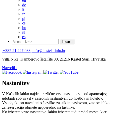
en
de
it
fr
pl
cs
hu
sl
es
+385 21 227 933
info@kastela-info.hr
Villa Nika, Kamberovo šetalište 30, 21216 Kaštel Stari, Hrvatska
Navodila
Nastanitev
V Kaštelih lahko najdete različne vrste nastanitev – od apartmajev,
udobnih sob in vil v zasebnih nastanitvah do hostlov in hotelov.
Vsi objekti so navedeni s številko za stik in naslovom, zato se lahko
za rezervacijo obrnete neposredno na lastnike.
Ko izberete vrsto nastanitve, lahko izberete tudi predel mesta, kjer