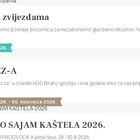
d zvijezdama
ovno postaje pozornica za nezaboravno glazbeno iskustvo. Na 
26.
ZZ-A
zza" u izvedbi HGD Biranj i gostiju. I ove godine smo za vas prip
26. - 30. kolovoza 2026.
O SAJAM KAŠTELA 2026.
PROIZVODA Kaštel Novi, 28.-30.8.2026.