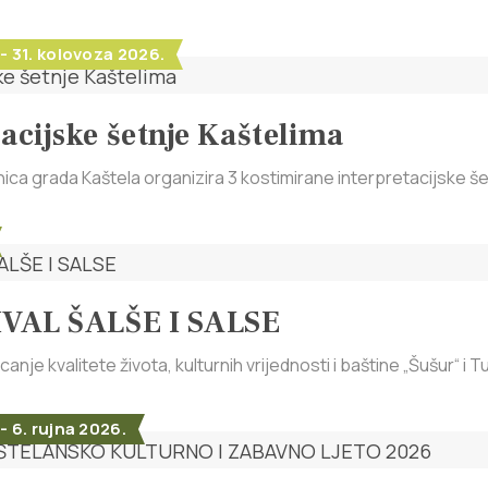
 - 31. kolovoza 2026.
acijske šetnje Kaštelima
ica grada Kaštela organizira 3 kostimirane interpretacijske šet
IVAL ŠALŠE I SALSE
nje kvalitete života, kulturnih vrijednosti i baštine „Šušur“ i Tu
 - 6. rujna 2026.