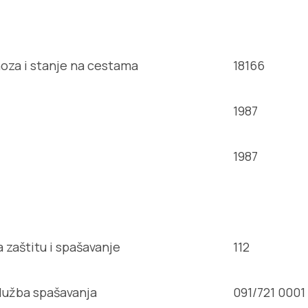
za i stanje na cestama
18166
1987
1987
 zaštitu i spašavanje
112
služba spašavanja
091/721 0001