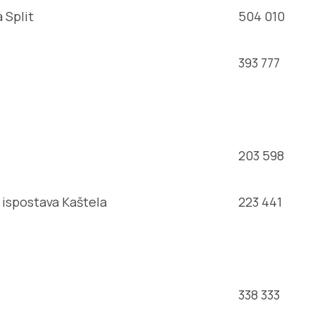
 Split
504 010
393 777
203 598
 ispostava Kaštela
223 441
338 333