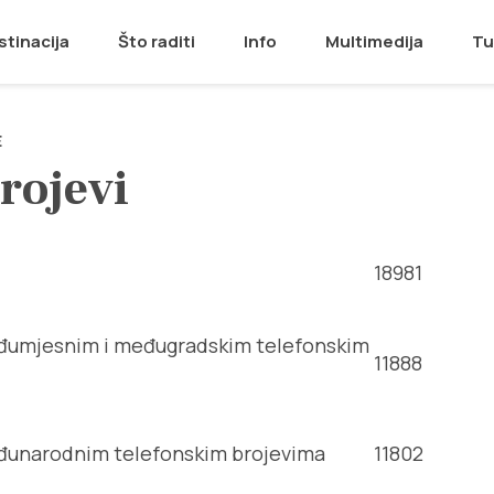
stinacija
Što raditi
Info
Multimedija
Tu
E
rojevi
18981
eđumjesnim i međugradskim telefonskim
11888
đunarodnim telefonskim brojevima
11802