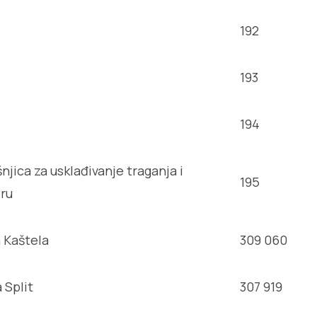
192
193
194
njica za usklađivanje traganja i
195
ru
a Kaštela
309 060
 Split
307 919