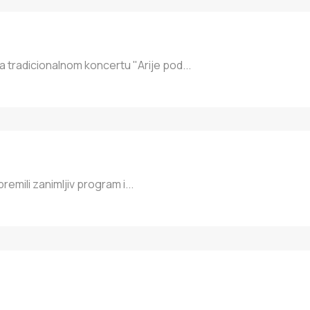
tradicionalnom koncertu "Arije pod...
remili zanimljiv program i...