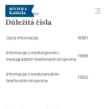
TIPY PRO TURISTY
Důležitá čísla
Opće informacije
18981
Informacije o međumjesnim i
11888
Prozkoumej
međugradskim telefonskim brojevima
Destinace
Informacije o međunarodnim
11802
telefonskim brojevima
Co dělat
Info