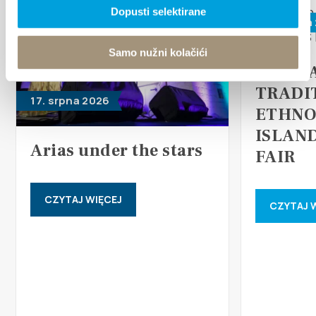
Dopusti selektirane
26. června
Samo nužni kolačići
17th D
TRADI
17. srpna 2026
ETHNO
ISLAN
Arias under the stars
FAIR
CZYTAJ WIĘCEJ
CZYTAJ 