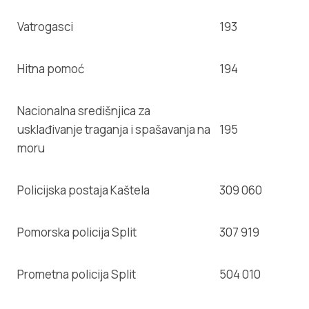
Vatrogasci
193
Hitna pomoć
194
Nacionalna središnjica za
usklađivanje traganja i spašavanja na
195
moru
Policijska postaja Kaštela
309 060
Pomorska policija Split
307 919
Prometna policija Split
504 010