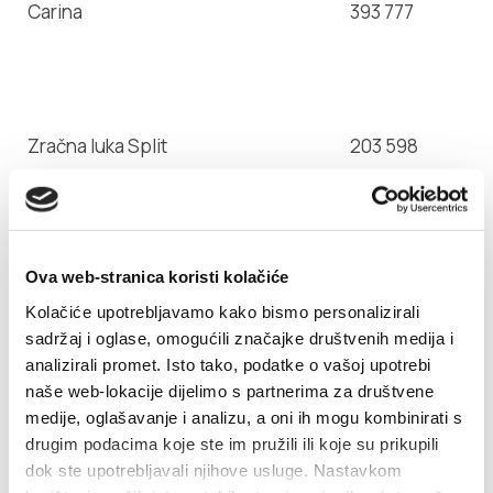
Carina
393 777
Zračna luka Split
203 598
Lučka kapetanija, ispostava Kaštela
223 441
Ova web-stranica koristi kolačiće
Kolačiće upotrebljavamo kako bismo personalizirali
sadržaj i oglase, omogućili značajke društvenih medija i
Jadrolinija
338 333
analizirali promet. Isto tako, podatke o vašoj upotrebi
naše web-lokacije dijelimo s partnerima za društvene
Croatia Airlines
362 997
medije, oglašavanje i analizu, a oni ih mogu kombinirati s
drugim podacima koje ste im pružili ili koje su prikupili
dok ste upotrebljavali njihove usluge. Nastavkom