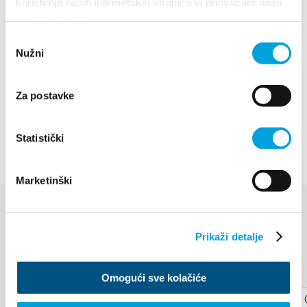
korištenja naših internetskih stranica vi prihvaćate našu
upotrebu kolačića.
Porezna uprava Kaštela
680 707
Odabir
Nužni
pristanka
Komunalno redarstvo Kaštela
099/7334864
Za postavke
Promet d.o.o. Split
407 999
Statistički
Marketinški
AKCE
Prikaži detalje
Objevte více
Omogući sve kolačiće