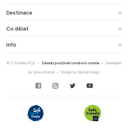
Destinace
Co dělat
Info
© TZ Kastela 2022
Zásady používání souborů cookie
Developed
by:
Nove vibracije
Design by:
Signed Design