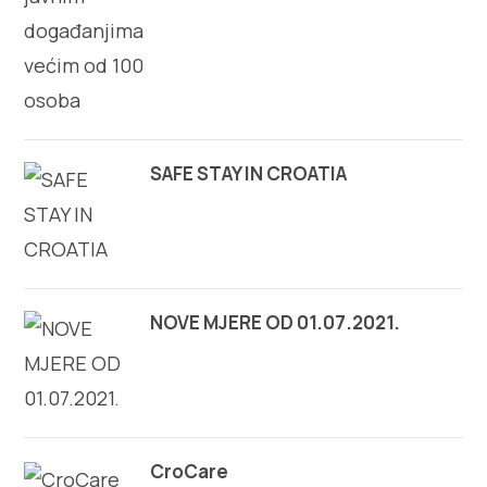
Multimedija
Turistički ured
Safe in Dalmatia
SAFE STAY IN CROATIA
hr
+385 21 227 933
NOVE MJERE OD 01.07.2021.
info@kastela-info.hr
Kutak za iznajmljivače
CroCare