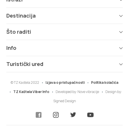
Destinacija
Što raditi
Info
Turistički ured
© TZ Kastela 2022
Izjava o pristupačnosti
Politika kolačića
TZ Kaštela Viber Info
Developed by:
Nove vibracije
Design by:
Signed Design