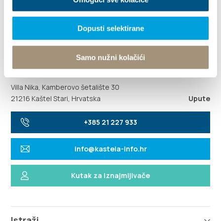
Dopusti selektirane
Samo nužni kolačići
Villa Nika, Kamberovo šetalište 30
21216 Kaštel Stari, Hrvatska
Upute
+385 21 227 933
info@kastela-info.hr
Kutak za iznajmljivače
Istraži