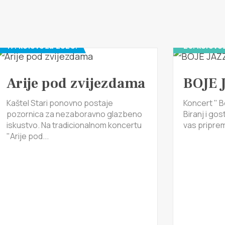
17. kolovoza 2026.
28. kolovo
Arije pod zvijezdama
BOJE 
Kaštel Stari ponovno postaje
Koncert " B
pozornica za nezaboravno glazbeno
Biranj i gos
iskustvo. Na tradicionalnom koncertu
vas pripremi
"Arije pod...