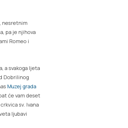
, nesretnim
a, pa je njihova
rami Romeo i
, a svakoga ljeta
Od Dobrilinog
nas
Muzej grada
ebat će vam deset
crkvica sv. Ivana
eta ljubavi