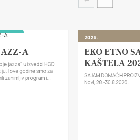
za 2026.
28. kolovoza 2026. - 30
2026.
JAZZ-A
EKO ETNO S
KAŠTELA 20
oje jazza" u izvedbi HGD
tiju. I ove godine smo za
SAJAM DOMAĆIH PROIZV
li zanimljiv program i...
Novi, 28.-30.8.2026.