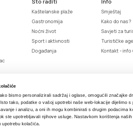
Što raditi
Info
Kaštelanske plaže
Smještaj
Gastronomija
Kako do nas?
Noćni život
Savjeti za tur
Sport i aktivnosti
Turističke ag
Događanja
Kontakt - info
ac
kolačiće
ko bismo personalizirali sadržaj i oglase, omogućili značajke d
. Isto tako, podatke o vašoj upotrebi naše web-lokacije dijelimo s
avanje i analizu, a oni ih mogu kombinirati s drugim podacima k
olitika kolačića
TZ Kaštela Viber Info
Developed by:
Nov
i dok ste upotrebljavali njihove usluge. Nastavkom korištenja naših
u upotrebu kolačića.