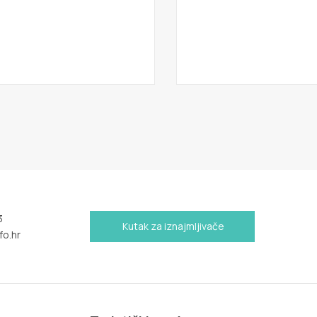
3
Kutak za iznajmljivače
fo.hr