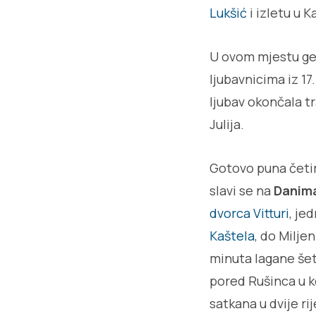
Lukšić
i izletu u 
U ovom mjestu ge
ljubavnicima iz 17
ljubav okončala t
Julija.
Gotovo puna četir
slavi se na
Danima 
dvorca Vitturi
, je
Kaštela
, do Milje
minuta lagane šetn
pored Rušinca u k
satkana u dvije ri