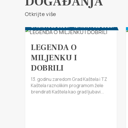
DOGAĐANJA
Otkrijte više
6. kolovoza 2026. - 12. kolovoza 2026.
LEGENDA O
MILJENKU I
DOBRILI
13. godinu zaredom Grad Kaštela i TZ
Kaštela raznolikim programom žele
brendirati Kaštela kao grad ljubavi...