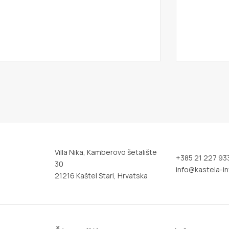
Villa Nika, Kamberovo šetalište
+385 21 227 93
30
info@kastela-in
21216 Kaštel Stari, Hrvatska