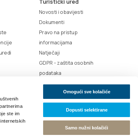
Turistički ured
Novosti i obavijesti
Dokumenti
iste
Pravo na pristup
encije
informacijama
 uredi
Natječaji
GDPR - zaštita osobnih
podataka
Omogući sve kolačiće
ruštvenih
 partnerima
Dopusti selektirane
oje ste im
e vibracije
Design
 internetskih
Samo nužni kolačići