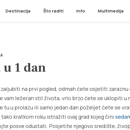
Destinacija
Što raditi
Info
Multimedija
NA
 u 1 dan
 zaljubiti na prvi pogled, odmah ćete osjetiti zarazn
e vam ležeran stil života, vrlo brzo ćete se uklopiti 
 tu u prolazu ili samo jedan dan poželjet ćete se vratit
tako kratkom roku istražiti ovaj grad kojeg čini
sedam
ojte posve odustati. Posjetite njegovo središte, živo