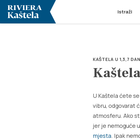
Istraži
KAŠTELA U 1,3,7 DA
Kaštela
U Kaštela ćete se
vibru, odgovarat ć
atmosferu. Ako ste
jer je nemoguće u 
mjesta
. Ipak nem