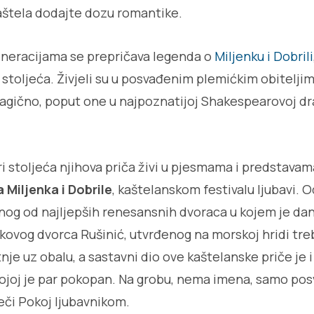
Kaštela dodajte dozu romantike.
neracijama se prepričava legenda o
Miljenku i Dobrili
. stoljeća. Živjeli su u posvađenim plemićkim obiteljim
ragično, poput one u najpoznatijoj Shakespearovoj d
i stoljeća njihova priča živi u pjesmama i predstavama
Miljenka i Dobrile
, kaštelanskom festivalu ljubavi. 
dnog od najljepših renesansnih dvoraca u kojem je da
nkovog dvorca Rušinić, utvrđenog na morskoj hridi tr
je uz obalu, a sastavni dio ove kaštelanske priče je i 
ojoj je par pokopan. Na grobu, nema imena, samo posv
ječi Pokoj ljubavnikom.