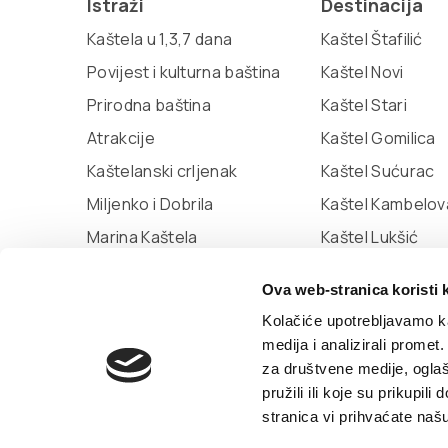
Istraži
Destinacija
Kaštela u 1,3,7 dana
Kaštel Štafilić
Povijest i kulturna baština
Kaštel Novi
Prirodna baština
Kaštel Stari
Atrakcije
Kaštel Gomilica
Kaštelanski crljenak
Kaštel Sućurac
Miljenko i Dobrila
Kaštel Kambelov
Marina Kaštela
Kaštel Lukšić
Muzej grada Kaštela
Ova web-stranica koristi 
Knjižnica Kaštela
Kolačiće upotrebljavamo ka
medija i analizirali promet
za društvene medije, oglaš
© TZ Kastela 2022
Izjava o pristupačnosti
P
pružili ili koje su prikupil
by:
Signed Design
stranica vi prihvaćate naš