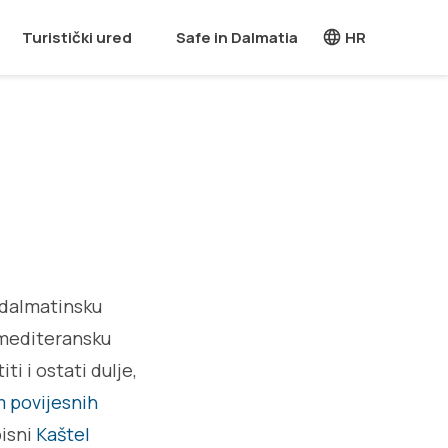
Turistički ured
Safe in Dalmatia
HR
u dalmatinsku
u mediteransku
i i ostati dulje,
 povijesnih
pisni
Kaštel