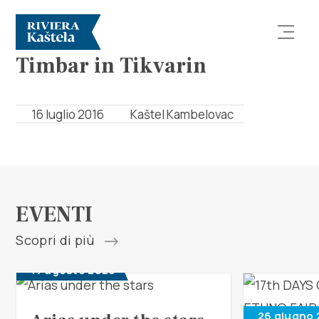
EVENTI
Timbar in Tikvarin
16 luglio 2016
Kaštel Kambelovac
Esplora
Destinazione
EVENTI
Scopri di più
Cosa fare
17 agosto 2026
Info
26 giugno 