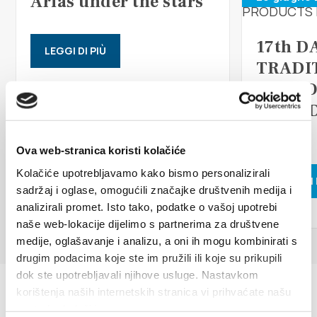
Arias under the stars
Multimedia
Tourist office
17th D
LEGGI DI PIÙ
TRADI
Safe in Dalmatia
ETHNO
ISLAN
it
FAIR
Ova web-stranica koristi kolačiće
Kolačiće upotrebljavamo kako bismo personalizirali
LEGGI DI 
+385 21 227 933
sadržaj i oglase, omogućili značajke društvenih medija i
analizirali promet. Isto tako, podatke o vašoj upotrebi
naše web-lokacije dijelimo s partnerima za društvene
info@kastela-info.hr
medije, oglašavanje i analizu, a oni ih mogu kombinirati s
drugim podacima koje ste im pružili ili koje su prikupili
dok ste upotrebljavali njihove usluge. Nastavkom
Villa Nika, Kamberovo šetalište 30,
korištenja naših internetskih stranica vi prihvaćate našu
Indicazioni
21216 Kaštel Stari, Hrvatska
upotrebu kolačića.