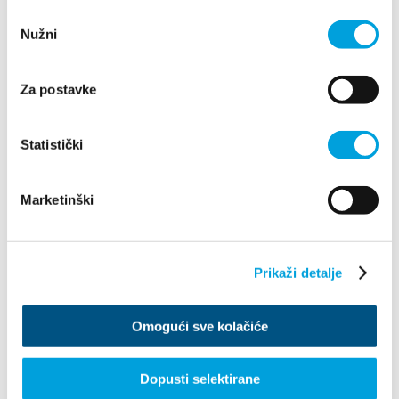
Odabir
Nužni
pristanka
Villa Nika, Kamberovo šetalište 30
Za postavke
21216 Kaštel Stari, Hrvatska
Indicazioni
+385 21 227 933
Statistički
info@kastela-info.hr
Marketinški
Esplora
Prikaži detalje
Destinazione
Omogući sve kolačiće
Cosa fare
Dopusti selektirane