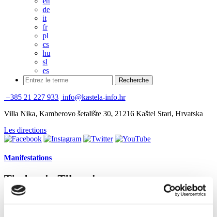
en
de
it
fr
pl
cs
hu
sl
es
+385 21 227 933
info@kastela-info.hr
Villa Nika, Kamberovo šetalište 30, 21216 Kaštel Stari, Hrvatska
Les directions
Manifestations
Timbar in Tikvarin
16 juillet 2016
Kaštel Kambelovac