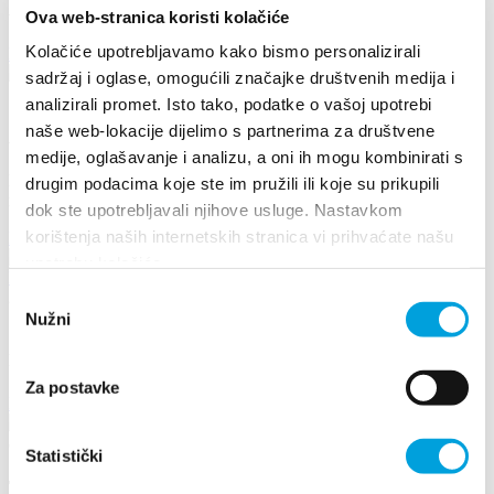
Manifestations
Ova web-stranica koristi kolačiće
Kolačiće upotrebljavamo kako bismo personalizirali
Découvrir plus
sadržaj i oglase, omogućili značajke društvenih medija i
17 août 2026
analizirali promet. Isto tako, podatke o vašoj upotrebi
naše web-lokacije dijelimo s partnerima za društvene
Arias under the stars
medije, oglašavanje i analizu, a oni ih mogu kombinirati s
Kaštel Stari is once again becoming the stage for an unforgettable
drugim podacima koje ste im pružili ili koje su prikupili
musical experience. At the traditional...
dok ste upotrebljavali njihove usluge. Nastavkom
korištenja naših internetskih stranica vi prihvaćate našu
Lire la suite
upotrebu kolačića.
Odabir
26 juin 2026 - 29 juin 2026
Nužni
pristanka
17th DAYS OF TRADITION, ECO ETHNO FAIR AND
ISLAND PRODUCTS FAIR
Za postavke
Lire la suite
8 mai 2026 - 10 mai 2026
Statistički
The 25th Kaštela Flower Festival