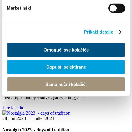
Marketinški
Lire la suite
16 août 2024
Arias Under the Stars
Prikaži detalje
**Arias Under the Stars** August 16, 2024, Friday, 9:00 PM Kaštel
Stari, Brce Free admission Enjoy a magical...
Omogući sve kolačiće
Lire la suite
Dopusti selektirane
1 juillet 2023 - 1 septembre 2023
PROMENADES INTERPRÉTATIVES
Samo nužni kolačići
L'Office du Tourisme de Kaštela organise 3 promenades
thématiques interprétatives (storytelling) à...
Lire la suite
28 juin 2023 - 1 juillet 2023
Nostalgia 2023. - days of tradition