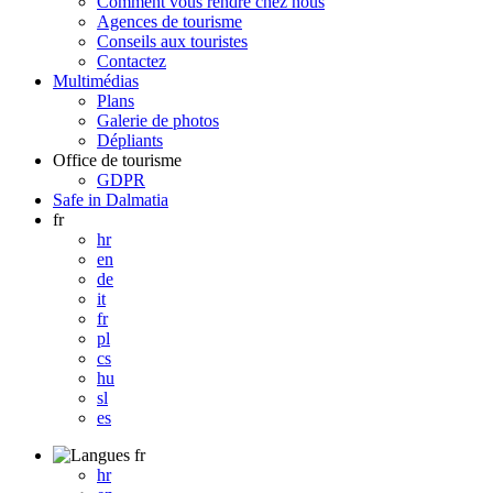
Comment vous rendre chez nous
Agences de tourisme
Conseils aux touristes
Contactez
Multimédias
Plans
Galerie de photos
Dépliants
Office de tourisme
GDPR
Safe in Dalmatia
fr
hr
en
de
it
fr
pl
cs
hu
sl
es
fr
hr