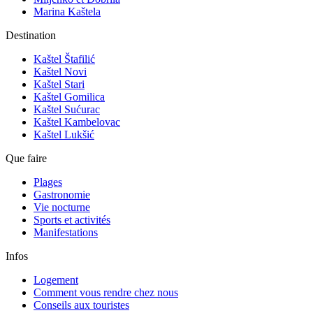
Marina Kaštela
Destination
Kaštel Štafilić
Kaštel Novi
Kaštel Stari
Kaštel Gomilica
Kaštel Sućurac
Kaštel Kambelovac
Kaštel Lukšić
Que faire
Plages
Gastronomie
Vie nocturne
Sports et activités
Manifestations
Infos
Logement
Comment vous rendre chez nous
Conseils aux touristes