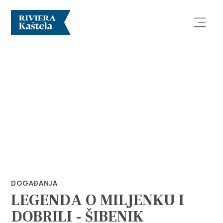
Istraži
Destinacija
Što raditi
DOGAĐANJA
LEGENDA O MILJENKU I
Info
DOBRILI - ŠIBENIK