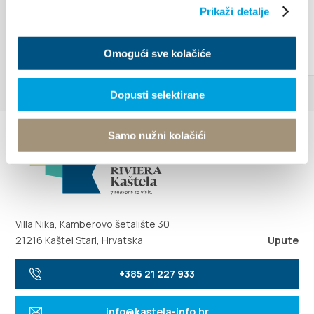
Prikaži detalje
Omogući sve kolačiće
Dopusti selektirane
Samo nužni kolačići
Villa Nika, Kamberovo šetalište 30
21216 Kaštel Stari, Hrvatska
Upute
+385 21 227 933
info@kastela-info.hr