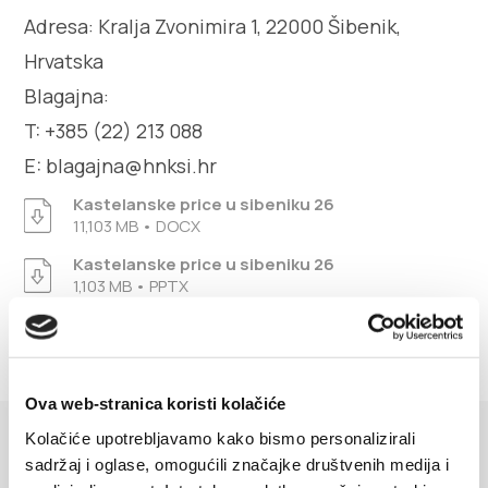
Villa Nika, Kamberovo šetalište 30,
Adresa: Kralja Zvonimira 1, 22000 Šibenik,
Upute
21216 Kaštel Stari, Hrvatska
Hrvatska
Blagajna:
T: +385 (22) 213 088
E: blagajna@hnksi.hr
Kastelanske price u sibeniku 26
11,103 MB • DOCX
Kastelanske price u sibeniku 26
1,103 MB • PPTX
Ova web-stranica koristi kolačiće
Kolačiće upotrebljavamo kako bismo personalizirali
DOGAĐANJA
sadržaj i oglase, omogućili značajke društvenih medija i