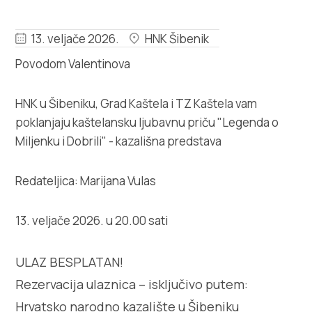
Multimedija
13. veljače 2026.
HNK Šibenik
Turistički ured
Povodom Valentinova
Safe in Dalmatia
HNK u Šibeniku, Grad Kaštela i TZ Kaštela vam
hr
poklanjaju kaštelansku ljubavnu priču "Legenda o
Miljenku i Dobrili" - kazališna predstava
Redateljica: Marijana Vulas
+385 21 227 933
13. veljače 2026. u 20.00 sati
info@kastela-info.hr
ULAZ BESPLATAN!
Kutak za iznajmljivače
Rezervacija ulaznica – isključivo putem:
Hrvatsko narodno kazalište u Šibeniku