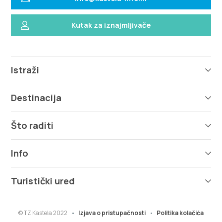
Kutak za iznajmljivače
Istraži
Destinacija
Što raditi
Info
Turistički ured
© TZ Kastela 2022
Izjava o pristupačnosti
Politika kolačića