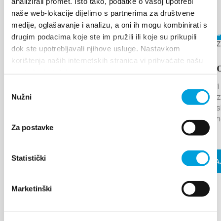
analizirali promet. Isto tako, podatke o vašoj upotrebi
Otkrijte više
naše web-lokacije dijelimo s partnerima za društvene
medije, oglašavanje i analizu, a oni ih mogu kombinirati s
6. kolovoza 2026. - 12. kolovoza
17. kolovo
drugim podacima koje ste im pružili ili koje su prikupili
2026.
dok ste upotrebljavali njihove usluge. Nastavkom
korištenja naših internetskih stranica vi prihvaćate našu
LEGENDA O
Arije p
upotrebu kolačića.
MILJENKU I DOBRILI
Kaštel Star
Odabir
pozornica 
Nužni
pristanka
13. godinu zaredom Grad Kaštela i
glazbeno is
TZ Kaštela raznolikim programom
tradicional
žele brendirati Kaštela kao grad
Za postavke
pod...
ljubavi...
Statistički
PROČITAJ
PROČITAJ VIŠE
Marketinški