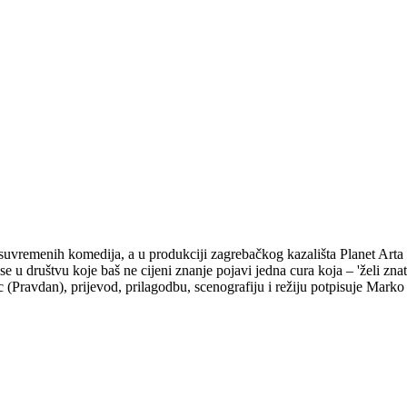
h suvremenih komedija, a u produkciji zagrebačkog kazališta Planet Arta
e u društvu koje baš ne cijeni znanje pojavi jedna cura koja – 'želi znati,
(Pravdan), prijevod, prilagodbu, scenografiju i režiju potpisuje Marko 