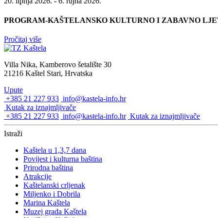
20. lipnja 2026. - 6. rujna 2026.
PROGRAM-KAŠTELANSKO KULTURNO I ZABAVNO LJET
Pročitaj više
Villa Nika, Kamberovo šetalište 30
21216 Kaštel Stari, Hrvatska
Upute
+385 21 227 933
info@kastela-info.hr
Kutak za iznajmljivače
+385 21 227 933
info@kastela-info.hr
Kutak za iznajmljivače
Istraži
Kaštela u 1,3,7 dana
Povijest i kulturna baština
Prirodna baština
Atrakcije
Kaštelanski crljenak
Miljenko i Dobrila
Marina Kaštela
Muzej grada Kaštela