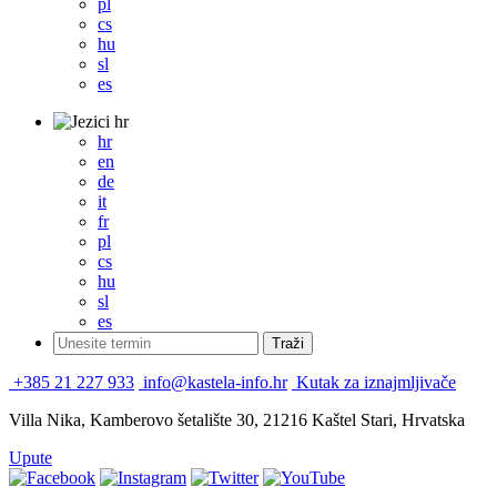
pl
cs
hu
sl
es
hr
hr
en
de
it
fr
pl
cs
hu
sl
es
+385 21 227 933
info@kastela-info.hr
Kutak za iznajmljivače
Villa Nika, Kamberovo šetalište 30, 21216 Kaštel Stari, Hrvatska
Upute