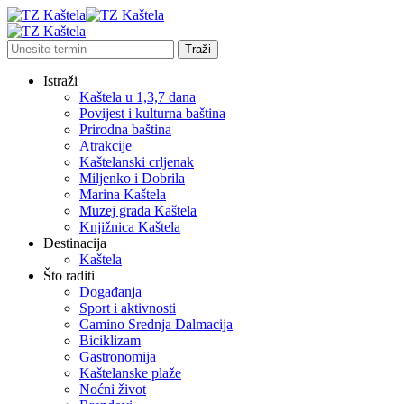
Istraži
Kaštela u 1,3,7 dana
Povijest i kulturna baština
Prirodna baština
Atrakcije
Kaštelanski crljenak
Miljenko i Dobrila
Marina Kaštela
Muzej grada Kaštela
Knjižnica Kaštela
Destinacija
Kaštela
Što raditi
Događanja
Sport i aktivnosti
Camino Srednja Dalmacija
Biciklizam
Gastronomija
Kaštelanske plaže
Noćni život