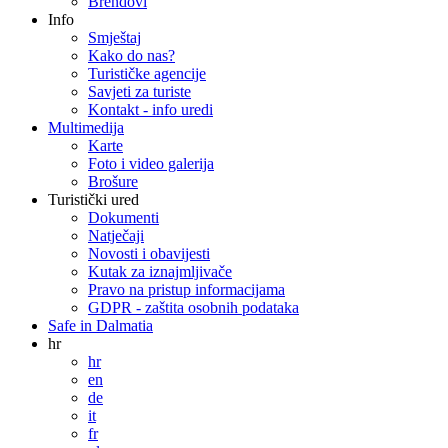
Brendovi
Info
Smještaj
Kako do nas?
Turističke agencije
Savjeti za turiste
Kontakt - info uredi
Multimedija
Karte
Foto i video galerija
Brošure
Turistički ured
Dokumenti
Natječaji
Novosti i obavijesti
Kutak za iznajmljivače
Pravo na pristup informacijama
GDPR - zaštita osobnih podataka
Safe in Dalmatia
hr
hr
en
de
it
fr