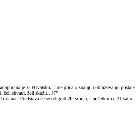
 adaptirana je za Hrvatsku. Time priča o znanju i obrazovanju postaje
 želi shvatit, želi skužit…!!?'
Torjanac. Predstava će se odigrati 20. srpnja, s početkom u 21 sat u