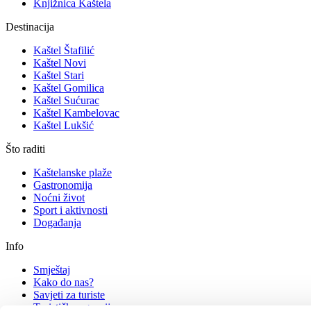
Knjižnica Kaštela
Destinacija
Kaštel Štafilić
Kaštel Novi
Kaštel Stari
Kaštel Gomilica
Kaštel Sućurac
Kaštel Kambelovac
Kaštel Lukšić
Što raditi
Kaštelanske plaže
Gastronomija
Noćni život
Sport i aktivnosti
Događanja
Info
Smještaj
Kako do nas?
Savjeti za turiste
Turističke agencije