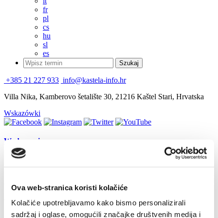
it
fr
pl
cs
hu
sl
es
+385 21 227 933
info@kastela-info.hr
Villa Nika, Kamberovo šetalište 30, 21216 Kaštel Stari, Hrvatska
Wskazówki
Wydarzenia
Comedy "Rita's School"
8 lipca 2016
Kaštel Sućurac
Ova web-stranica koristi kolačiće
Wydarzenia
Kolačiće upotrebljavamo kako bismo personalizirali
sadržaj i oglase, omogućili značajke društvenih medija i