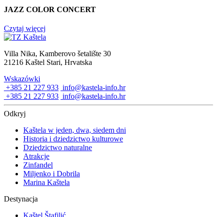
JAZZ COLOR CONCERT
Czytaj więcej
Villa Nika, Kamberovo šetalište 30
21216 Kaštel Stari, Hrvatska
Wskazówki
+385 21 227 933
info@kastela-info.hr
+385 21 227 933
info@kastela-info.hr
Odkryj
Kaštela w jeden, dwa, siedem dni
Historia i dziedzictwo kulturowe
Dziedzictwo naturalne
Atrakcje
Zinfandel
Miljenko i Dobrila
Marina Kaštela
Destynacja
Kaštel Štafilić