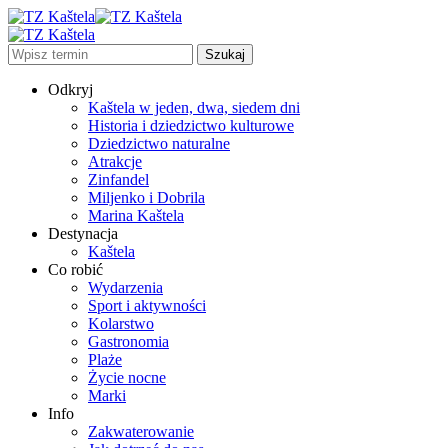
Odkryj
Kaštela w jeden, dwa, siedem dni
Historia i dziedzictwo kulturowe
Dziedzictwo naturalne
Atrakcje
Zinfandel
Miljenko i Dobrila
Marina Kaštela
Destynacja
Kaštela
Co robić
Wydarzenia
Sport i aktywności
Kolarstwo
Gastronomia
Plaże
Życie nocne
Marki
Info
Zakwaterowanie