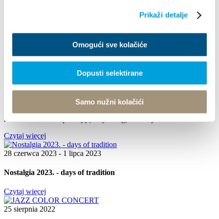
Arias Under the Stars
Prikaži detalje
**Arias Under the Stars** August 16, 2024, Friday, 9:00 PM Kaštel
Stari, Brce Free admission Enjoy a magical...
Omogući sve kolačiće
Czytaj więcej
1 lipca 2023 - 1 września 2023
Dopusti selektirane
SPACERY INTERPRETACYJNE
Samo nužni kolačići
Wspólnota Turystyczna miasta Kaštela organizuje 3 spacery
kostiumowe z interpretacją (storytelling) w różnych...
Czytaj więcej
28 czerwca 2023 - 1 lipca 2023
Nostalgia 2023. - days of tradition
Czytaj więcej
25 sierpnia 2022