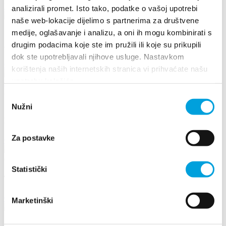
Dowiedz się więcej
analizirali promet. Isto tako, podatke o vašoj upotrebi
naše web-lokacije dijelimo s partnerima za društvene
17 sierpnia 2026
medije, oglašavanje i analizu, a oni ih mogu kombinirati s
Arias under the stars
drugim podacima koje ste im pružili ili koje su prikupili
dok ste upotrebljavali njihove usluge. Nastavkom
Czytaj więcej
korištenja naših internetskih stranica vi prihvaćate našu
upotrebu kolačića.
26 czerwca 2026 - 29 czerwca 2026
Odabir
Nužni
pristanka
17th DAYS OF TRADITION, ECO ETHNO FAIR AND
ISLAND PRODUCTS FAIR
Za postavke
Czytaj więcej
8 maja 2026 - 10 maja 2026
Statistički
The 25th Kaštela Flower Festival
Czytaj więcej
Marketinški
16 sierpnia 2024