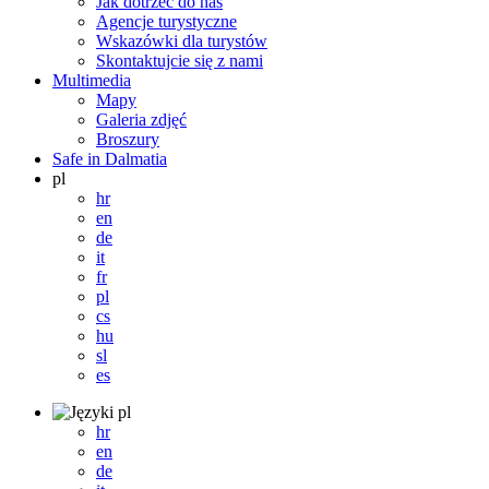
Jak dotrzeć do nas
Agencje turystyczne
Wskazówki dla turystów
Skontaktujcie się z nami
Multimedia
Mapy
Galeria zdjęć
Broszury
Safe in Dalmatia
pl
hr
en
de
it
fr
pl
cs
hu
sl
es
pl
hr
en
de