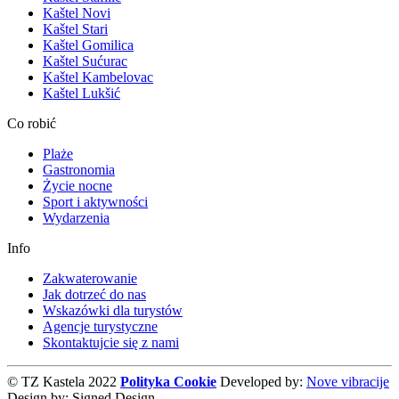
Kaštel Novi
Kaštel Stari
Kaštel Gomilica
Kaštel Sućurac
Kaštel Kambelovac
Kaštel Lukšić
Co robić
Plaże
Gastronomia
Życie nocne
Sport i aktywności
Wydarzenia
Info
Zakwaterowanie
Jak dotrzeć do nas
Wskazówki dla turystów
Agencje turystyczne
Skontaktujcie się z nami
© TZ Kastela 2022
Polityka Cookie
Developed by:
Nove vibracije
Design by:
Signed Design