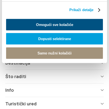
+385 21 227 933
Prikaži detalje
info@kastela-info.hr
Omogući sve kolačiće
Kutak za iznajmljivače
Dopusti selektirane
Istraži
Samo nužni kolačići
Destinacija
Što raditi
Info
Turistički ured