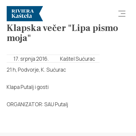
DOGAĐANJA
Klapska večer "Lipa pismo
moja"
17. srpnja 2016.
Kaštel Sućurac
21 h, Podvorje, K. Sućurac
Istraži
Destinacija
Klapa Putalj i gosti
Što raditi
ORGANIZATOR: SAU Putalj
Info