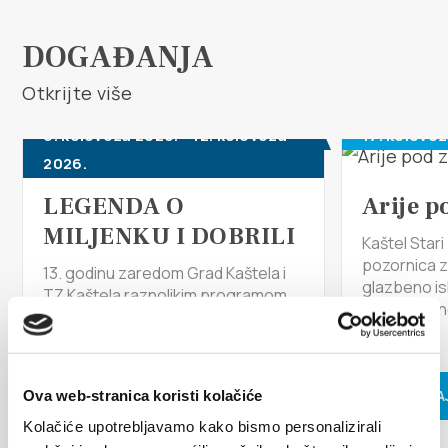
Multimedija
DOGAĐANJA
Turistički ured
Otkrijte više
Safe in Dalmatia
6. kolovoza 2026. - 12. kolovoza
17. kolovo
2026.
hr
LEGENDA O
Arije p
MILJENKU I DOBRILI
Kaštel Star
+385 21 227 933
pozornica 
13. godinu zaredom Grad Kaštela i
glazbeno is
TZ Kaštela raznolikim programom
tradicional
žele brendirati Kaštela kao grad
info@kastela-info.hr
pod...
ljubavi...
Kutak za iznajmljivače
PROČITAJ
Ova web-stranica koristi kolačiće
PROČITAJ VIŠE
Kolačiće upotrebljavamo kako bismo personalizirali