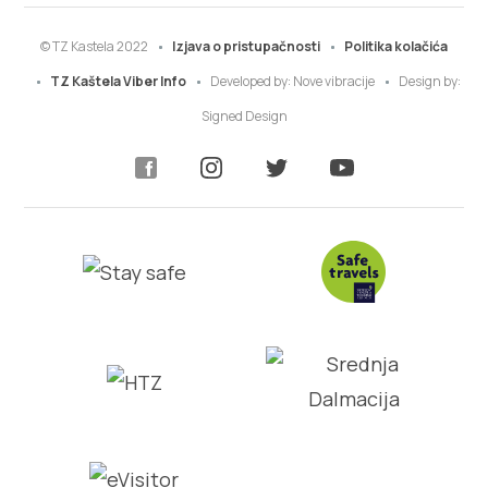
© TZ Kastela 2022
Izjava o pristupačnosti
Politika kolačića
TZ Kaštela Viber Info
Developed by:
Nove vibracije
Design by:
Signed Design