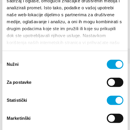
Villa Nika, Kamberovo šetalište 30,
sadržaj i oglase, omogućili značajke društvenih medija i
Upute
analizirali promet. Isto tako, podatke o vašoj upotrebi
21216 Kaštel Stari, Hrvatska
naše web-lokacije dijelimo s partnerima za društvene
medije, oglašavanje i analizu, a oni ih mogu kombinirati s
drugim podacima koje ste im pružili ili koje su prikupili
dok ste upotrebljavali njihove usluge. Nastavkom
korištenja naših internetskih stranica vi prihvaćate našu
upotrebu kolačića.
Odabir
Nužni
pristanka
Za postavke
Statistički
Villa Nika, Kamberovo šetalište 30
21216 Kaštel Stari, Hrvatska
Upute
Marketinški