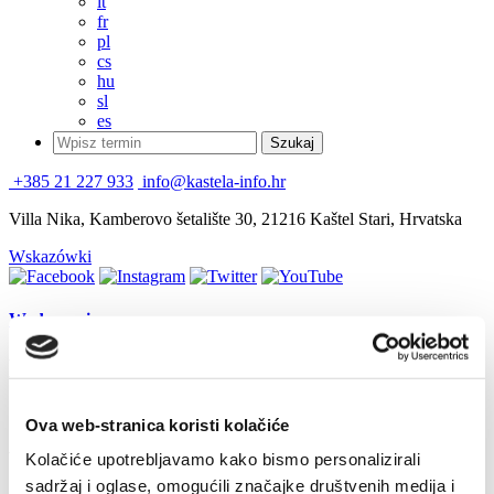
it
fr
pl
cs
hu
sl
es
+385 21 227 933
info@kastela-info.hr
Villa Nika, Kamberovo šetalište 30, 21216 Kaštel Stari, Hrvatska
Wskazówki
Wydarzenia
Klapa evening "Lipa pismo moja"
17 lipca 2016
Kaštel Sućurac
Ova web-stranica koristi kolačiće
Wydarzenia
Kolačiće upotrebljavamo kako bismo personalizirali
sadržaj i oglase, omogućili značajke društvenih medija i