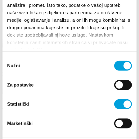
Dowiedz się więcej
analizirali promet. Isto tako, podatke o vašoj upotrebi
naše web-lokacije dijelimo s partnerima za društvene
17 sierpnia 2026
medije, oglašavanje i analizu, a oni ih mogu kombinirati s
Arias under the stars
drugim podacima koje ste im pružili ili koje su prikupili
dok ste upotrebljavali njihove usluge. Nastavkom
Czytaj więcej
korištenja naših internetskih stranica vi prihvaćate našu
upotrebu kolačića.
26 czerwca 2026 - 29 czerwca 2026
Odabir
Nužni
pristanka
17th DAYS OF TRADITION, ECO ETHNO FAIR AND
ISLAND PRODUCTS FAIR
Za postavke
Czytaj więcej
8 maja 2026 - 10 maja 2026
Statistički
The 25th Kaštela Flower Festival
Czytaj więcej
Marketinški
16 sierpnia 2024