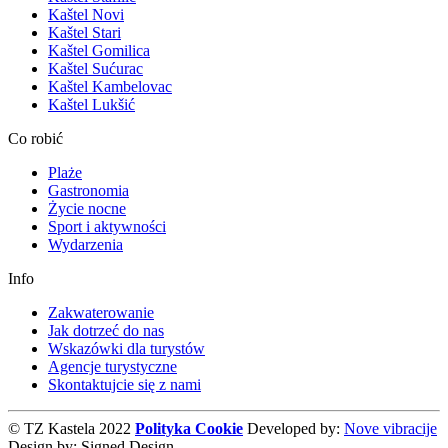
Kaštel Novi
Kaštel Stari
Kaštel Gomilica
Kaštel Sućurac
Kaštel Kambelovac
Kaštel Lukšić
Co robić
Plaże
Gastronomia
Życie nocne
Sport i aktywności
Wydarzenia
Info
Zakwaterowanie
Jak dotrzeć do nas
Wskazówki dla turystów
Agencje turystyczne
Skontaktujcie się z nami
© TZ Kastela 2022
Polityka Cookie
Developed by:
Nove vibracije
Design by:
Signed Design