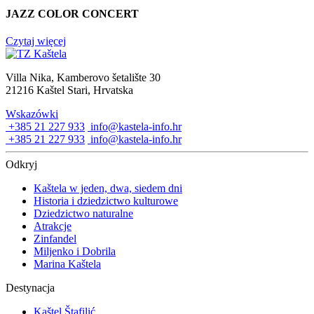
JAZZ COLOR CONCERT
Czytaj więcej
Villa Nika, Kamberovo šetalište 30
21216 Kaštel Stari, Hrvatska
Wskazówki
+385 21 227 933
info@kastela-info.hr
+385 21 227 933
info@kastela-info.hr
Odkryj
Kaštela w jeden, dwa, siedem dni
Historia i dziedzictwo kulturowe
Dziedzictwo naturalne
Atrakcje
Zinfandel
Miljenko i Dobrila
Marina Kaštela
Destynacja
Kaštel Štafilić