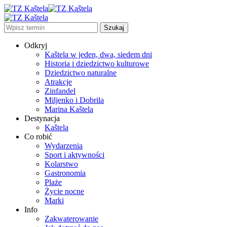
Odkryj
Kaštela w jeden, dwa, siedem dni
Historia i dziedzictwo kulturowe
Dziedzictwo naturalne
Atrakcje
Zinfandel
Miljenko i Dobrila
Marina Kaštela
Destynacja
Kaštela
Co robić
Wydarzenia
Sport i aktywności
Kolarstwo
Gastronomia
Plaże
Życie nocne
Marki
Info
Zakwaterowanie