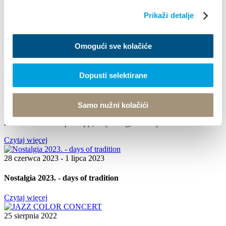
Arias Under the Stars
Prikaži detalje
**Arias Under the Stars** August 16, 2024, Friday, 9:00 PM Kaštel
Stari, Brce Free admission Enjoy a magical...
Omogući sve kolačiće
Czytaj więcej
1 lipca 2023 - 1 września 2023
Dopusti selektirane
SPACERY INTERPRETACYJNE
Samo nužni kolačići
Wspólnota Turystyczna miasta Kaštela organizuje 3 spacery
kostiumowe z interpretacją (storytelling) w różnych...
Czytaj więcej
28 czerwca 2023 - 1 lipca 2023
Nostalgia 2023. - days of tradition
Czytaj więcej
25 sierpnia 2022