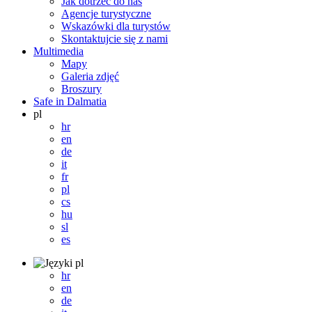
Jak dotrzeć do nas
Agencje turystyczne
Wskazówki dla turystów
Skontaktujcie się z nami
Multimedia
Mapy
Galeria zdjęć
Broszury
Safe in Dalmatia
pl
hr
en
de
it
fr
pl
cs
hu
sl
es
pl
hr
en
de