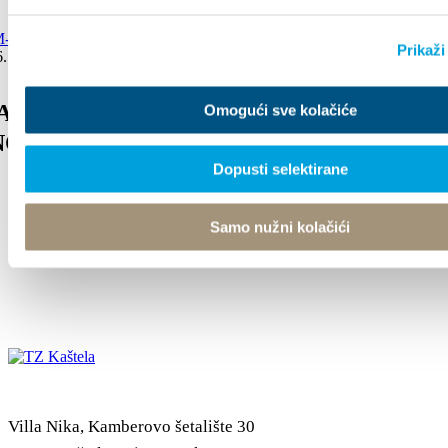
Prikaži
. - 6. rujna 2026.
AM-KAŠTELANSKO KULTURNO I
Omogući sve kolačiće
O LJETO 2026
Dopusti selektirane
Samo nužni kolačići
Villa Nika, Kamberovo šetalište 30