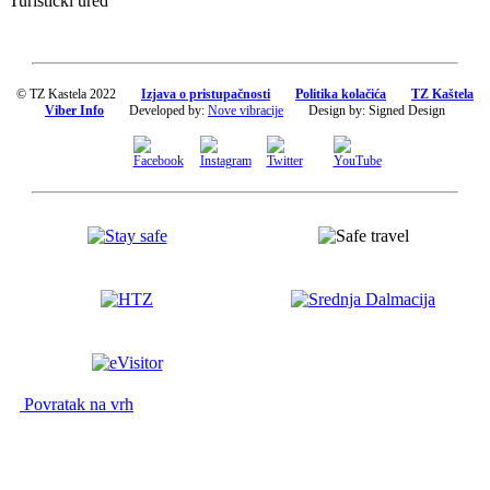
Turistički ured
© TZ Kastela 2022
Izjava o pristupačnosti
Politika kolačića
TZ Kaštela
Viber Info
Developed by:
Nove vibracije
Design by:
Signed Design
Povratak na vrh