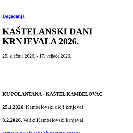
Safe in Dalmatia
Događanja
hr
KAŠTELANSKI DANI
KRNJEVALA 2026.
+385 21 227 933
info@kastela-info.hr
Kutak za iznajmljivače
25. siječnja 2026. - 17. veljače 2026.
Villa Nika, Kamberovo šetalište 30,
21216 Kaštel Stari, Hrvatska
KU POLANTANA - KAŠTEL KAMBELOVAC
25.1.2026
. Kambelovski dičji krnjeval
8.2.2026.
Veliki Kambelovski krnjeval