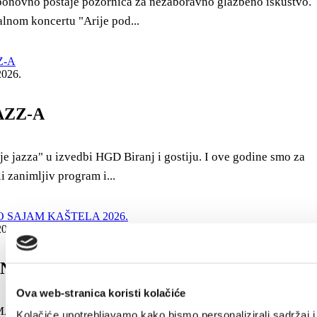
 ponovno postaje pozornica za nezaboravno glazbeno iskustvo.
alnom koncertu "Arije pod...
2026.
AZZ-A
je jazza" u izvedbi HGD Biranj i gostiju. I ove godine smo za
i zanimljiv program i...
2026. - 30. kolovoza 2026.
NO SAJAM KAŠTELA 2026.
Ova web-stranica koristi kolačiće
ĆIH PROIZVODA Kaštel Novi, 28.-30.8.2026.
Kolačiće upotrebljavamo kako bismo personalizirali sadržaj i