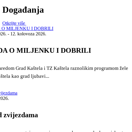
Događanja
Otkrijte više
26. - 12. kolovoza 2026.
A O MILJENKU I DOBRILI
aredom Grad Kaštela i TZ Kaštela raznolikim programom žele
štela kao grad ljubavi...
2026.
d zvijezdama