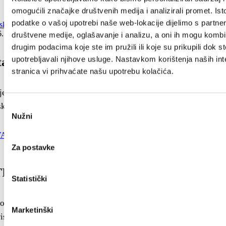
omogućili značajke društvenih medija i analizirali promet. Ist
podatke o vašoj upotrebi naše web-lokacije dijelimo s partne
6. - 31. kolovoza 2026.
društvene medije, oglašavanje i analizu, a oni ih mogu kombin
drugim podacima koje ste im pružili ili koje su prikupili dok st
upotrebljavali njihove usluge. Nastavkom korištenja naših int
tacijske šetnje Kaštelima
stranica vi prihvaćate našu upotrebu kolačića.
ajednica grada Kaštela organizira 3 kostimirane
ke šetnje (storytelling) na...
Odabir
Nužni
pristanka
Za postavke
TIVAL ŠALŠE I SALSE
Statistički
micanje kvalitete života, kulturnih vrijednosti i baštine
Marketinški
istička zajednica Kaštela...