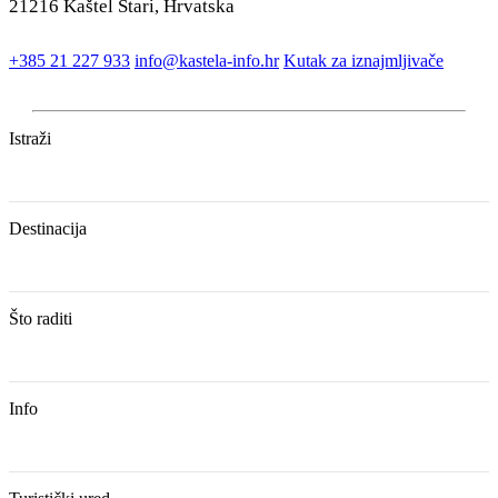
21216 Kaštel Stari, Hrvatska
+385 21 227 933
info@kastela-info.hr
Kutak za iznajmljivače
Istraži
Destinacija
Što raditi
Info