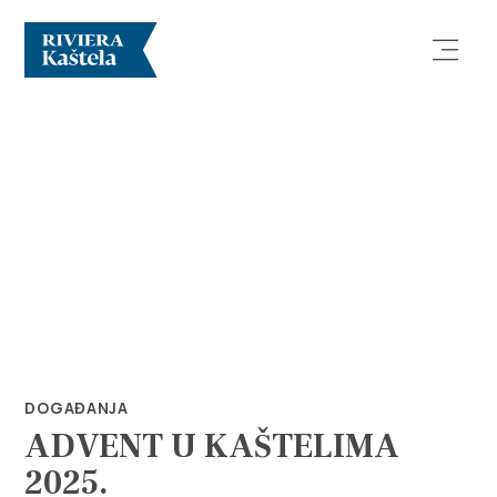
Istraži
Destinacija
Što raditi
DOGAĐANJA
ADVENT U KAŠTELIMA
Info
2025.