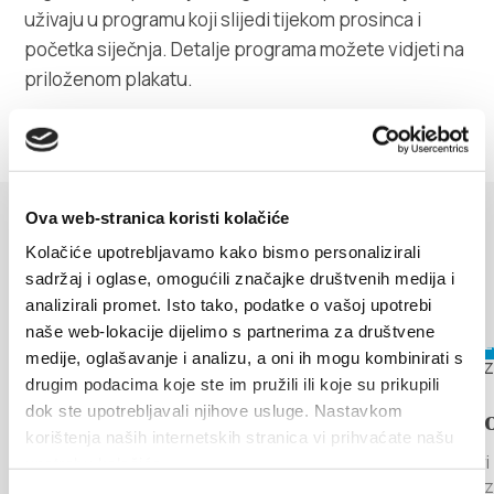
Villa Nika, Kamberovo šetalište 30,
uživaju u programu koji slijedi tijekom prosinca i
Upute
21216 Kaštel Stari, Hrvatska
početka siječnja. Detalje programa možete vidjeti na
priloženom plakatu.
Ova web-stranica koristi kolačiće
DOGAĐANJA
Kolačiće upotrebljavamo kako bismo personalizirali
sadržaj i oglase, omogućili značajke društvenih medija i
Otkrijte više
analizirali promet. Isto tako, podatke o vašoj upotrebi
naše web-lokacije dijelimo s partnerima za društvene
6. kolovoza 2026. - 12. kolovoza
17. kolovo
medije, oglašavanje i analizu, a oni ih mogu kombinirati s
2026.
drugim podacima koje ste im pružili ili koje su prikupili
dok ste upotrebljavali njihove usluge. Nastavkom
LEGENDA O
Arije p
korištenja naših internetskih stranica vi prihvaćate našu
MILJENKU I DOBRILI
Kaštel Star
upotrebu kolačića.
pozornica 