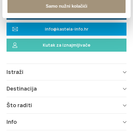
Samo nužni kolačići
+385 21 227 933
info@kastela-info.hr
Kutak za iznajmljivače
Istraži
Destinacija
Što raditi
Info