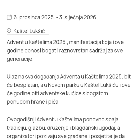
Multimedija
6. prosinca 2025. - 3. siječnja 2026.
Turistički ured
Kaštel Lukšić
Safe in Dalmatia
Advent u Kaštelima 2025., manifestacija koja i ove
godine donosi bogat i raznovrstan sadržaj za sve
hr
generacije.
Ulaz na sva događanja Adventa u Kaštelima 2025. bit
+385 21 227 933
će besplatan, a u Novom parku u Kaštel Lukšiću i ove
će godine biti adventske kućice s bogatom
info@kastela-info.hr
ponudom hrane i pića.
Kutak za iznajmljivače
Ovogodišnji Advent u Kaštelima ponovno spaja
tradiciju, glazbu, druženje i blagdanski ugođaj, a
organizatori pozivaju sve građane i posjetitelje da