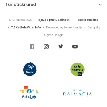
Turistički ured
© TZ Kastela 2022
Izjava o pristupačnosti
Politika kolačića
TZ Kaštela Viber Info
Developed by:
Nove vibracije
Design by:
Signed Design