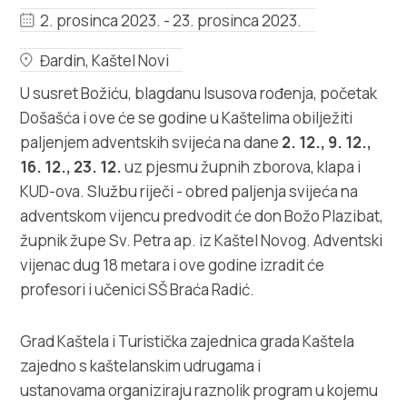
Multimedija
2. prosinca 2023. - 23. prosinca 2023.
Turistički ured
Đardin, Kaštel Novi
U susret Božiću, blagdanu Isusova rođenja, početak
Safe in Dalmatia
Došašća i ove će se godine u Kaštelima obilježiti
paljenjem adventskih svijeća na dane
2. 12., 9. 12.,
hr
16. 12., 23. 12.
uz pjesmu župnih zborova, klapa i
KUD-ova. Službu riječi - obred paljenja svijeća na
adventskom vijencu predvodit će don Božo Plazibat,
+385 21 227 933
župnik župe Sv. Petra ap. iz Kaštel Novog. Adventski
vijenac dug 18 metara i ove godine izradit će
profesori i učenici SŠ Braća Radić.
info@kastela-info.hr
Grad Kaštela i Turistička zajednica grada Kaštela
Kutak za iznajmljivače
zajedno s kaštelanskim udrugama i
ustanovama organiziraju raznolik program u kojemu