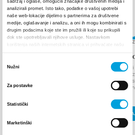
sadržaj i oglase, omogućili značajke društvenih medija i
analizirali promet. Isto tako, podatke o vašoj upotrebi
DOGAĐANJA
naše web-lokacije dijelimo s partnerima za društvene
Otkrijte više
medije, oglašavanje i analizu, a oni ih mogu kombinirati s
drugim podacima koje ste im pružili ili koje su prikupili
6. kolovoza 2026. - 12. kolovoza
17. kolovo
dok ste upotrebljavali njihove usluge. Nastavkom
2026.
korištenja naših internetskih stranica vi prihvaćate našu
upotrebu kolačića.
LEGENDA O
Arije p
Odabir
MILJENKU I DOBRILI
Nužni
Kaštel Star
pristanka
pozornica 
13. godinu zaredom Grad Kaštela i
glazbeno is
TZ Kaštela raznolikim programom
Za postavke
tradicional
žele brendirati Kaštela kao grad
pod...
ljubavi...
Statistički
PROČITAJ
PROČITAJ VIŠE
Marketinški