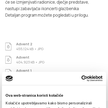
Villa Nika, Kamberovo šetalište 30,
će se izmjenjivati radionice, dječje predstave,
Upute
21216 Kaštel Stari, Hrvatska
nastupi zabavljača i koncerti glazbenika
Detaljan program možete pogledati u prilogu.
Advent 2
455,124 kB • JPG
Advent
404,923 kB • JPG
Advent 1
417,081 kB • JPG
Ova web-stranica koristi kolačiće
Kolačiće upotrebljavamo kako bismo personalizirali