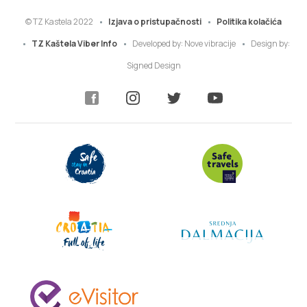
© TZ Kastela 2022
Izjava o pristupačnosti
Politika kolačića
TZ Kaštela Viber Info
Developed by:
Nove vibracije
Design by:
Signed Design