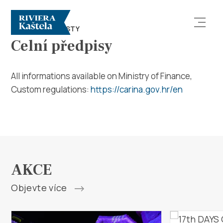
TIPY PRO TURISTY
Celní předpisy
All informations available on Ministry of Finance,
Custom regulations:
https://carina.gov.hr/en
Prozkoumej
Destinace
AKCE
Co dělat
Objevte více
Info