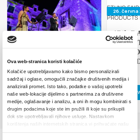
Multimédia
26. června
Safe in Dalmatia
17th D
cs
TRADI
17. srpna 2026
ETHNO
ISLAN
Ova web-stranica koristi kolačiće
+385 21 227 933
Arias under the stars
FAIR
Kolačiće upotrebljavamo kako bismo personalizirali
sadržaj i oglase, omogućili značajke društvenih medija i
info@kastela-info.hr
analizirali promet. Isto tako, podatke o vašoj upotrebi
CZYTAJ WIĘCEJ
CZYTAJ 
naše web-lokacije dijelimo s partnerima za društvene
medije, oglašavanje i analizu, a oni ih mogu kombinirati s
Villa Nika, Kamberovo šetalište 30,
drugim podacima koje ste im pružili ili koje su prikupili
Wskazówki
21216 Kaštel Stari, Hrvatska
dok ste upotrebljavali njihove usluge. Nastavkom
korištenja naših internetskih stranica vi prihvaćate našu
upotrebu kolačića.