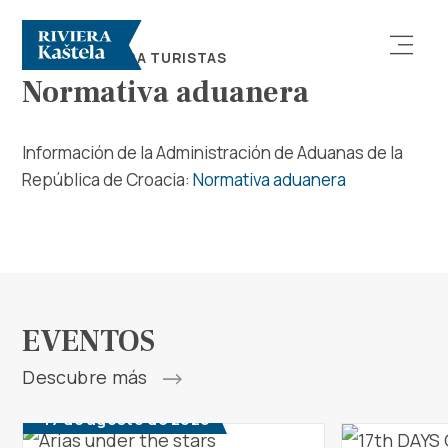
CONSEJOS PARA TURISTAS
Normativa aduanera
Información de la Administración de Aduanas de la
República de Croacia:
Normativa aduanera
Explorar
Destino
EVENTOS
Qué Hacer
Descubre más
Información
17 de agosto de 2026