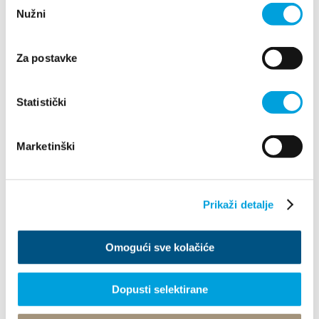
Nužni
pristanka
Za postavke
Villa Nika, Kamberovo šetalište 30
21216 Kaštel Stari, Hrvatska
Instrucciones
Statistički
+385 21 227 933
Marketinški
info@kastela-info.hr
Prikaži detalje
Explorar
Omogući sve kolačiće
Destino
Dopusti selektirane
Qué Hacer