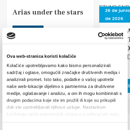
Multimedia
26 de junio
Arias under the stars
Safe in Dalmatia
de 2026
17th D
LEER MÁS
es
TRADI
ETHNO
ISLAN
Ova web-stranica koristi kolačiće
+385 21 227 933
FAIR
Kolačiće upotrebljavamo kako bismo personalizirali
sadržaj i oglase, omogućili značajke društvenih medija i
info@kastela-info.hr
analizirali promet. Isto tako, podatke o vašoj upotrebi
LEER MÁ
naše web-lokacije dijelimo s partnerima za društvene
medije, oglašavanje i analizu, a oni ih mogu kombinirati s
Villa Nika, Kamberovo šetalište 30,
drugim podacima koje ste im pružili ili koje su prikupili
Instrucciones
21216 Kaštel Stari, Hrvatska
dok ste upotrebljavali njihove usluge. Nastavkom
korištenja naših internetskih stranica vi prihvaćate našu
upotrebu kolačića.
Odabir