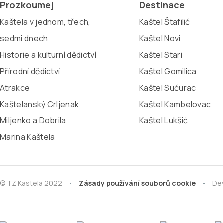
Prozkoumej
Destinace
Kaštela v jednom, třech,
Kaštel Štafilić
sedmi dnech
Kaštel Novi
Historie a kulturní dědictví
Kaštel Stari
Přírodní dědictví
Kaštel Gomilica
Atrakce
Kaštel Sućurac
Kaštelanský Crljenak
Kaštel Kambelovac
Miljenko a Dobrila
Kaštel Lukšić
Marina Kaštela
© TZ Kastela 2022
Zásady používání souborů cookie
De