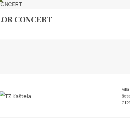
LOR CONCERT
Vill
šeta
2121