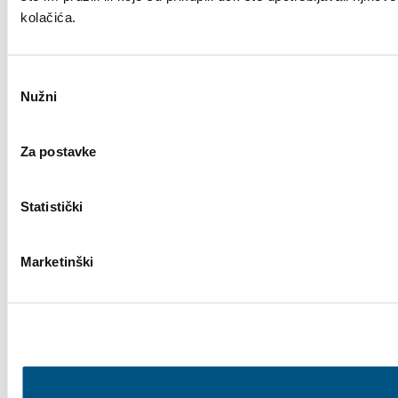
kolačića.
Odabir
Nužni
pristanka
Za postavke
Statistički
Marketinški