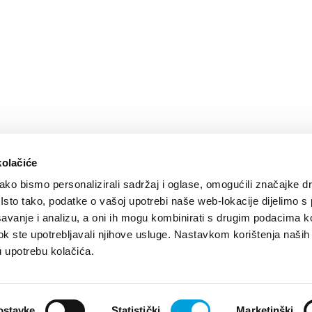
kolačiće
ko bismo personalizirali sadržaj i oglase, omogućili značajke d
. Isto tako, podatke o vašoj upotrebi naše web-lokacije dijelimo s
avanje i analizu, a oni ih mogu kombinirati s drugim podacima k
i dok ste upotrebljavali njihove usluge. Nastavkom korištenja naših
u upotrebu kolačića.
ped by:
Nove vibracije
Design by:
Signed Design
ostavke
Statistički
Marketinški