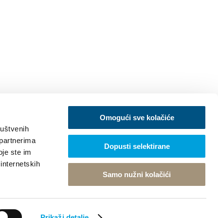
Omogući sve kolačiće
ruštvenih
 partnerima
Dopusti selektirane
oje ste im
 internetskih
Samo nužni kolačići
Prikaži detalje