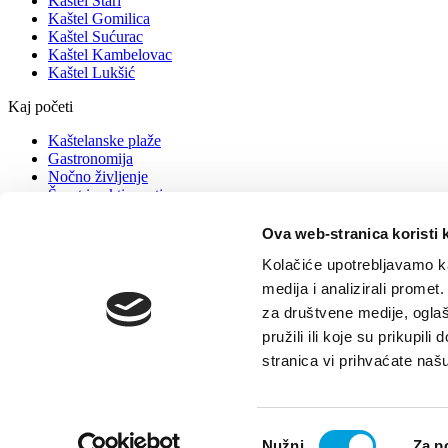
Kaštel Stari
Kaštel Gomilica
Kaštel Sućurac
Kaštel Kambelovac
Kaštel Lukšić
Kaj početi
Kaštelanske plaže
Gastronomija
Nočno življenje
Šport in aktivnosti
Dogodki
Ova web-stranica koristi 
Info
Kolačiće upotrebljavamo ka
Nastanitev
medija i analizirali promet
Kako priti do nas?
za društvene medije, oglaš
Nasveti za turiste
Turistične agencije
pružili ili koje su prikupil
Stik – info uredi
stranica vi prihvaćate naš
© TZ Kastela 2022
Izjava o dostopnosti
Politika piškotkov
Develo
Odabir
Nužni
Za p