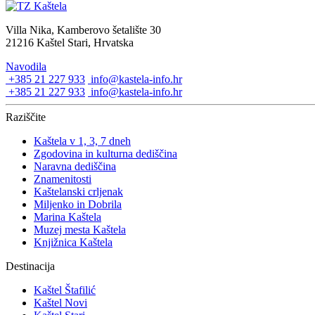
Villa Nika, Kamberovo šetalište 30
21216 Kaštel Stari, Hrvatska
Navodila
+385 21 227 933
info@kastela-info.hr
+385 21 227 933
info@kastela-info.hr
Raziščite
Kaštela v 1, 3, 7 dneh
Zgodovina in kulturna dediščina
Naravna dediščina
Znamenitosti
Kaštelanski crljenak
Miljenko in Dobrila
Marina Kaštela
Muzej mesta Kaštela
Knjižnica Kaštela
Destinacija
Kaštel Štafilić
Kaštel Novi