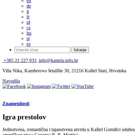
en
de
it
fr
pl
cs
hu
sl
es
+385 21 227 933
info@kastela-info.hr
Villa Nika, Kamberovo šetalište 30, 21216 Kaštel Stari, Hrvatska
Navodila
Znamenitosti
Igra prestolov
Jedinstvena, romantična i tajanstvena utvrda u Kaštel Gomilici odabrana
američkog pisca Georgea R. R. Martina.