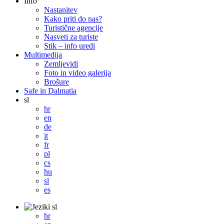
Info
Nastanitev
Kako priti do nas?
Turistične agencije
Nasveti za turiste
Stik – info uredi
Multimedija
Zemljevidi
Foto in video galerija
Brošure
Safe in Dalmatia
sl
hr
en
de
it
fr
pl
cs
hu
sl
es
sl
hr