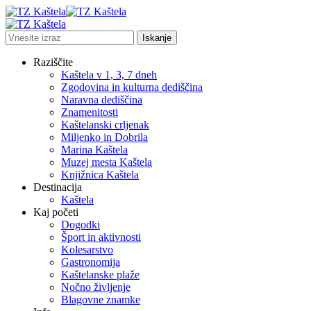
Raziščite
Kaštela v 1, 3, 7 dneh
Zgodovina in kulturna dediščina
Naravna dediščina
Znamenitosti
Kaštelanski crljenak
Miljenko in Dobrila
Marina Kaštela
Muzej mesta Kaštela
Knjižnica Kaštela
Destinacija
Kaštela
Kaj početi
Dogodki
Šport in aktivnosti
Kolesarstvo
Gastronomija
Kaštelanske plaže
Nočno življenje
Blagovne znamke