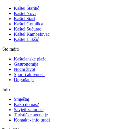
Kaštel Štafilić
Kaštel Novi
Kaštel Stari
Kaštel Gomilica
Kaštel Sućurac
Kaštel Kambelovac
Kaštel Lukšić
Što raditi
Kaštelanske plaže
Gastronomija
Noćni život
Sport i aktivnosti
Događanja
Info
Smještaj
Kako do nas?
Savjeti za turiste
Turističke agencije
Kontakt - info uredi