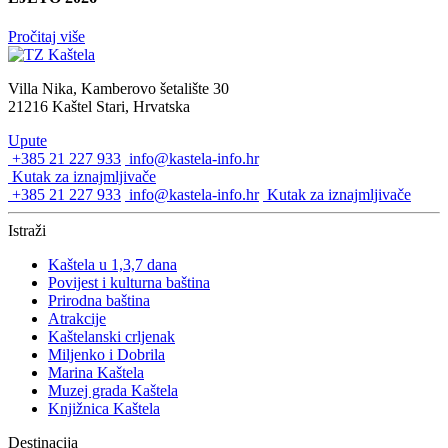
Pročitaj više
Villa Nika, Kamberovo šetalište 30
21216 Kaštel Stari, Hrvatska
Upute
+385 21 227 933
info@kastela-info.hr
Kutak za iznajmljivače
+385 21 227 933
info@kastela-info.hr
Kutak za iznajmljivače
Istraži
Kaštela u 1,3,7 dana
Povijest i kulturna baština
Prirodna baština
Atrakcije
Kaštelanski crljenak
Miljenko i Dobrila
Marina Kaštela
Muzej grada Kaštela
Knjižnica Kaštela
Destinacija