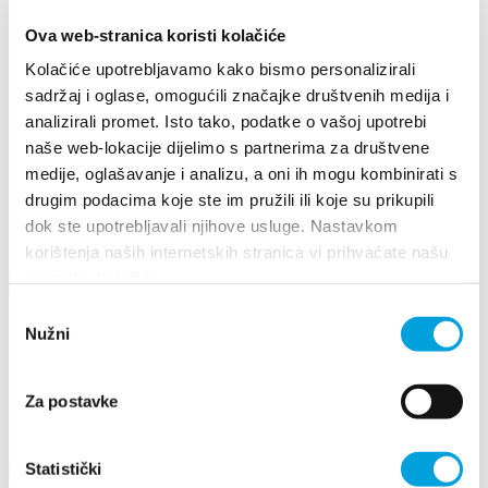
kamenjara sa sukulentama, te polje s biljkama vlažnih staništa.
Ova web-stranica koristi kolačiće
U sjevernom vrtu se nalazi "mali park" izgrađen u francuskom stilu,
strogo simetričnih linija sa niskom živicom od šimšira i bogatom
Kolačiće upotrebljavamo kako bismo personalizirali
kolekcijom oleandara. Na tom je prostoru izgrađena kamena
sadržaj i oglase, omogućili značajke društvenih medija i
pozornica za kulturno umjetnička događanja.
analizirali promet. Isto tako, podatke o vašoj upotrebi
Sastavni dio vrta čini maslinik koji sa svojih 170 stabala i 45 sorti
naše web-lokacije dijelimo s partnerima za društvene
domaćih i stranih maslina predstavlja najveći kolekcionarski nasad
medije, oglašavanje i analizu, a oni ih mogu kombinirati s
hrvatskog priobalja.
drugim podacima koje ste im pružili ili koje su prikupili
Događanja
dok ste upotrebljavali njihove usluge. Nastavkom
korištenja naših internetskih stranica vi prihvaćate našu
Otkrijte više
upotrebu kolačića.
6. kolovoza 2026. - 12. kolovoza 2026.
Odabir
Nužni
pristanka
LEGENDA O MILJENKU I DOBRILI
13. godinu zaredom Grad Kaštela i TZ Kaštela raznolikim
Za postavke
programom žele brendirati Kaštela kao grad ljubavi...
Pročitaj više
Statistički