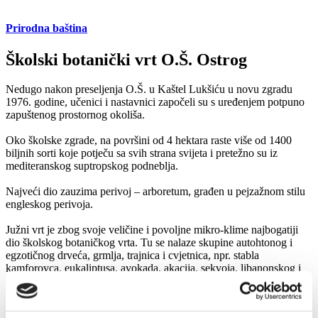
Prirodna baština
Školski botanički vrt O.Š. Ostrog
Nedugo nakon preseljenja O.Š. u Kaštel Lukšiću u novu zgradu
1976. godine, učenici i nastavnici započeli su s uređenjem potpuno
zapuštenog prostornog okoliša.
Oko školske zgrade, na površini od 4 hektara raste više od 1400
biljnih sorti koje potječu sa svih strana svijeta i pretežno su iz
mediteranskog suptropskog podneblja.
Najveći dio zauzima perivoj – arboretum, građen u pejzažnom stilu
engleskog perivoja.
Južni vrt je zbog svoje veličine i povoljne mikro-klime najbogatiji
dio školskog botaničkog vrta. Tu se nalaze skupine autohtonog i
egzotičnog drveća, grmlja, trajnica i cvjetnica, npr. stabla
kamforovca, eukaliptusa, avokada, akacija, sekvoja, libanonskog i
himalajskog cedra, jasmina, bugenvile, itd.
Pažnju posjetitelja pobuđuje i skupina aromatičnog i ljekovitog bilja,