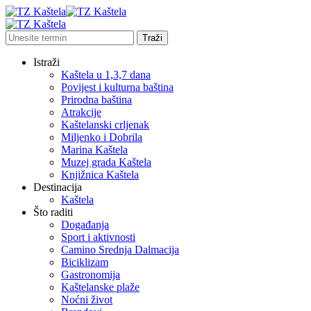
Istraži
Kaštela u 1,3,7 dana
Povijest i kulturna baština
Prirodna baština
Atrakcije
Kaštelanski crljenak
Miljenko i Dobrila
Marina Kaštela
Muzej grada Kaštela
Knjižnica Kaštela
Destinacija
Kaštela
Što raditi
Događanja
Sport i aktivnosti
Camino Srednja Dalmacija
Biciklizam
Gastronomija
Kaštelanske plaže
Noćni život