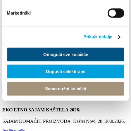
17. kolovoza 2026.
Arije pod zvijezdama
Marketinški
Kaštel Stari ponovno postaje pozornica za nezaboravno glazbeno
iskustvo. Na tradicionalnom koncertu "Arije pod...
Prikaži detalje
Pročitaj više
28. kolovoza 2026.
Omogući sve kolačiće
BOJE JAZZ-A
Dopusti selektirane
Koncert " Boje jazza" u izvedbi HGD Biranj i gostiju. I ove godine
smo za vas pripremili zanimljiv program i...
Pročitaj više
Samo nužni kolačići
28. kolovoza 2026. - 30. kolovoza 2026.
EKO ETNO SAJAM KAŠTELA 2026.
SAJAM DOMAĆIH PROIZVODA Kaštel Novi, 28.-30.8.2026.