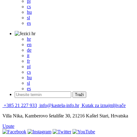
pl
cs
hu
sl
es
hr
hr
en
de
it
fr
pl
cs
hu
sl
es
+385 21 227 933
info@kastela-info.hr
Kutak za iznajmljivače
Villa Nika, Kamberovo šetalište 30, 21216 Kaštel Stari, Hrvatska
Upute