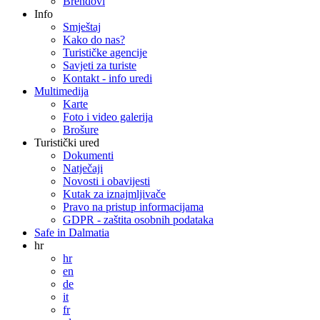
Brendovi
Info
Smještaj
Kako do nas?
Turističke agencije
Savjeti za turiste
Kontakt - info uredi
Multimedija
Karte
Foto i video galerija
Brošure
Turistički ured
Dokumenti
Natječaji
Novosti i obavijesti
Kutak za iznajmljivače
Pravo na pristup informacijama
GDPR - zaštita osobnih podataka
Safe in Dalmatia
hr
hr
en
de
it
fr