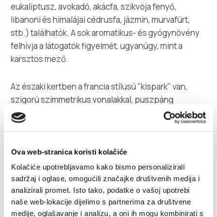
eukaliptusz, avokadó, akácfa, szikvója fenyő,
libanoni és himalájai cédrusfa, jázmin, murvafürt,
stb.) találhatók. A sok aromatikus- és gyógynövény
felhívja a látogatók figyelmét, ugyanúgy, mint a
karsztos mező.
Az északi kertben a francia stílusú "kispark" van,
szigorú szimmetrikus vonalakkal, puszpáng
sövénnyel és gazdag leander bokrokkal. Itt kulturális
és művészeti eseményekre egy kőszínpadot
építettek.
Ova web-stranica koristi kolačiće
A kert egyik része olajbogyófa ültetvény, amely 170
Kolačiće upotrebljavamo kako bismo personalizirali
fájával és 45 horvát és külföldi olajbogyófajtájával a
sadržaj i oglase, omogućili značajke društvenih medija i
analizirali promet. Isto tako, podatke o vašoj upotrebi
horvát tengerparton a legnagyobb ültetvény.
naše web-lokacije dijelimo s partnerima za društvene
medije, oglašavanje i analizu, a oni ih mogu kombinirati s