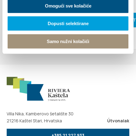
Omogući sve kolačiće
OLVASS 
Dopusti selektirane
Samo nužni kolačići
Villa Nika, Kamberovo šetalište 30
21216 Kaštel Stari, Hrvatska
Útvonalak
+385 21 227 933