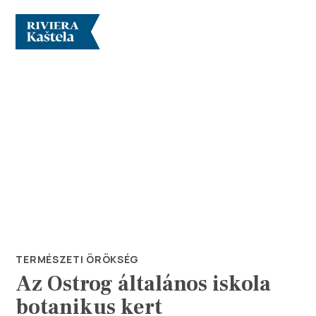
Vizsgálja meg
Rendeltetési hely
Mit kell tenni?
TERMÉSZETI ÖRÖKSÉG
Az Ostrog általános iskola
Info
botanikus kert