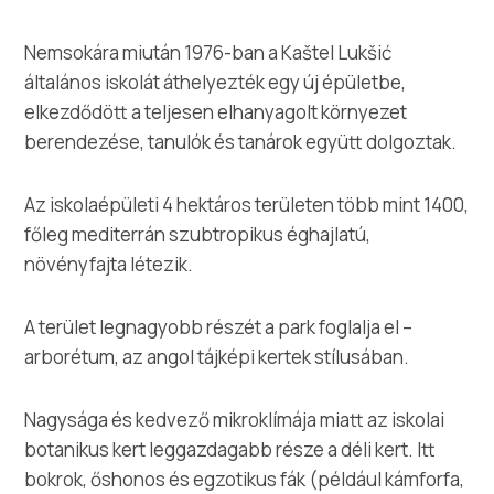
Multimédia
Nemsokára miután 1976-ban a Kaštel Lukšić
Safe in Dalmatia
általános iskolát áthelyezték egy új épületbe,
elkezdődött a teljesen elhanyagolt környezet
hu
berendezése, tanulók és tanárok együtt dolgoztak.
Az iskolaépületi 4 hektáros területen több mint 1400,
+385 21 227 933
főleg mediterrán szubtropikus éghajlatú,
növényfajta létezik.
info@kastela-info.hr
A terület legnagyobb részét a park foglalja el –
arborétum, az angol tájképi kertek stílusában.
Villa Nika, Kamberovo šetalište 30,
Útvonalak
21216 Kaštel Stari, Hrvatska
Nagysága és kedvező mikroklímája miatt az iskolai
botanikus kert leggazdagabb része a déli kert. Itt
bokrok, őshonos és egzotikus fák (például kámforfa,