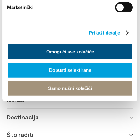
Marketinški
Villa Nika, Kamberovo šetalište 30
21216 Kaštel Stari, Hrvatska
Upute
Prikaži detalje
+385 21 227 933
Omogući sve kolačiće
info@kastela-info.hr
Dopusti selektirane
Kutak za iznajmljivače
Samo nužni kolačići
Istraži
Destinacija
Što raditi