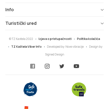
Info
Turistički ured
© TZ Kastela 2022
Izjava o pristupačnosti
Politika kolačića
TZ Kaštela Viber Info
Developed by:
Nove vibracije
Design by:
Signed Design