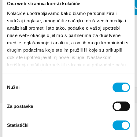
Villa Nika, Kamberovo šetalište 30,
REGISTAR
Ova web-stranica koristi kolačiće
PROČITAJ
Upute
21216 Kaštel Stari, Hrvatska
Kolačiće upotrebljavamo kako bismo personalizirali
⚠️ UPOZORENJE ZA IZNAJMLJIVAČE
sadržaj i oglase, omogućili značajke društvenih medija i
Kako su krenule ljetne vrućine, tako
analizirali promet. Isto tako, podatke o vašoj upotrebi
su ponovno počele stizati i
uplatnice za...
naše web-lokacije dijelimo s partnerima za društvene
medije, oglašavanje i analizu, a oni ih mogu kombinirati s
drugim podacima koje ste im pružili ili koje su prikupili
PROČITAJ VIŠE
dok ste upotrebljavali njihove usluge. Nastavkom
korištenja naših internetskih stranica vi prihvaćate našu
upotrebu kolačića.
Odabir
Nužni
pristanka
Za postavke
Statistički