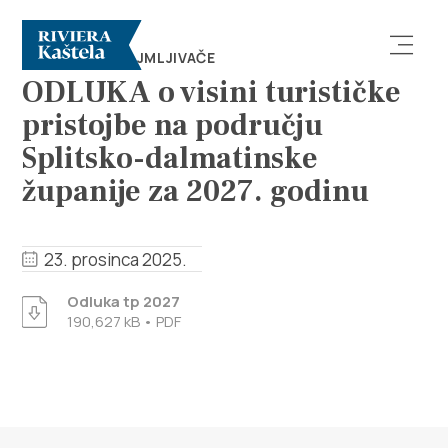
KUTAK ZA IZNAJMLJIVAČE
ODLUKA o visini turističke
pristojbe na području
Splitsko-dalmatinske
županije za 2027. godinu
Istraži
23. prosinca 2025.
Destinacija
Odluka tp 2027
190,627 kB • PDF
Što raditi
Info