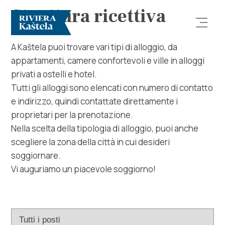
Struttura ricettiva
A Kaštela puoi trovare vari tipi di alloggio, da
appartamenti, camere confortevoli e ville in alloggi
privati ​​a ostelli e hotel.
Tutti gli alloggi sono elencati con numero di contatto
e indirizzo, quindi contattate direttamente i
proprietari per la prenotazione.
Esplora
Nella scelta della tipologia di alloggio, puoi anche
scegliere la zona della città in cui desideri
Destinazione
soggiornare.
Vi auguriamo un piacevole soggiorno!
Cosa fare
Info