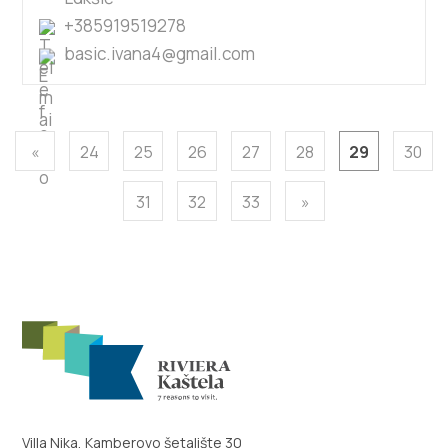
+385919519278
basic.ivana4@gmail.com
«
24
25
26
27
28
29
30
31
32
33
»
Villa Nika, Kamberovo šetalište 30