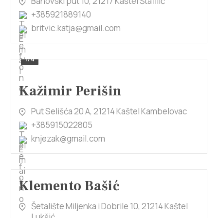
Banovski put 10, 21217 Kaštel Štafilić
+385921889140
britvic.katja@gmail.com
1/4
Kažimir Perišin
Put Selišća 20 A, 21214 Kaštel Kambelovac
+385915022805
knjezak@gmail.com
Klemento Bašić
Šetalište Miljenka i Dobrile 10, 21214 Kaštel
Lukšić