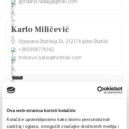
gordana.radalj@gmail.com
Karlo Miličević
Stjepana Štafileja 3A, 21217 Kaštel Štafilić
+385958778192
milicevic.karlo@hotmail.com
1/4
Kata Brajković
V. Stude 7, 21217 Kaštel Novi
Ova web-stranica koristi kolačiće
+385989614651
Kolačiće upotrebljavamo kako bismo personalizirali
brajkovickata1@gmail.com
sadržaj i oglase, omogućili značajke društvenih medija i