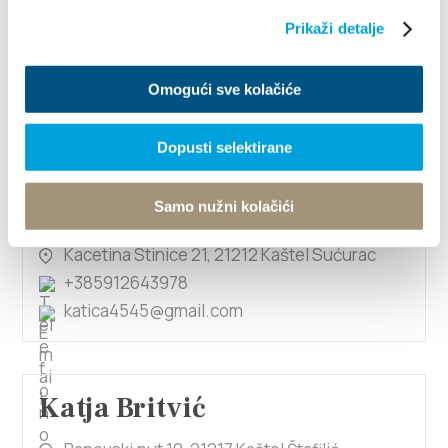
Katica Glavinić
Prikaži detalje
Bijačka 106, 21217 Kaštel Štafilić
+385911067777
Omogući sve kolačiće
ivkaje@net.hr
Dopusti selektirane
Katica Stegnjaić
Samo nužni kolačići
Kacetina Stinice 21, 21212 Kaštel Sućurac
+385912643978
katica4545@gmail.com
Katja Britvić