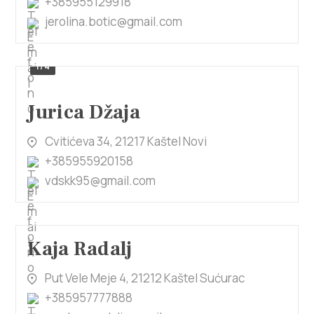
+385955129918
jerolina.botic@gmail.com
1/4
Jurica Džaja
Cvitićeva 34, 21217 Kaštel Novi
+385955920158
vdskk95@gmail.com
Kaja Radalj
Put Vele Meje 4, 21212 Kaštel Sućurac
+385957777888