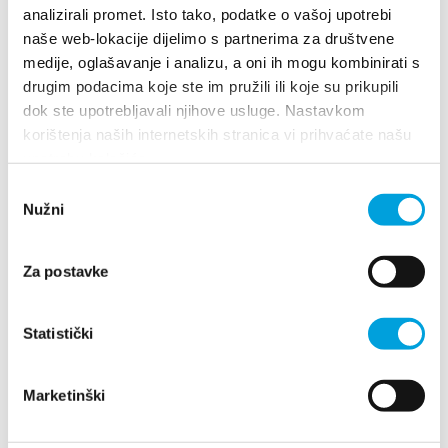
analizirali promet. Isto tako, podatke o vašoj upotrebi
naše web-lokacije dijelimo s partnerima za društvene
medije, oglašavanje i analizu, a oni ih mogu kombinirati s
Katarina Mustafić
drugim podacima koje ste im pružili ili koje su prikupili
dok ste upotrebljavali njihove usluge. Nastavkom
Cesta dr. F. Tuđmana 748, 21214 Kaštel Lukšić
korištenja naših internetskih stranica vi prihvaćate našu
+385915812137
upotrebu kolačića.
katarinamustafic@net.hr
Odabir
Nužni
pristanka
Katica Antić
Za postavke
Put Trečanice 4, 21217 Kaštel Novi
Statistički
+385911971596
blitva2000@yahoo.com
Marketinški