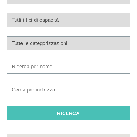
Multimedia
Tourist office
Safe in Dalmatia
it
+385 21 227 933
info@kastela-info.hr
Villa Nika, Kamberovo šetalište 30,
Indicazioni
21216 Kaštel Stari, Hrvatska