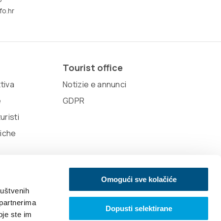
fo.hr
Tourist office
ttiva
Notizie e annunci
e
GDPR
uristi
tiche
Omogući sve kolačiće
ruštvenih
 partnerima
Dopusti selektirane
oje ste im