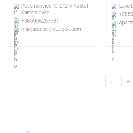
Put smokvice 19, 21214 Kaštel
Luke B
Kambelovac
+3859
+385958267981
apart
marijaboljat@outlook.com
«
19