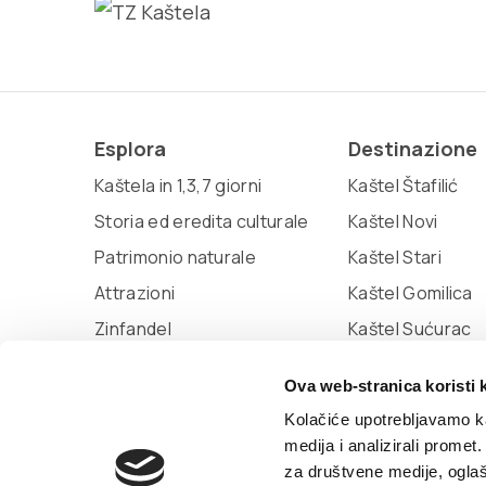
Esplora
Destinazione
Kaštela in 1,3,7 giorni
Kaštel Štafilić
Storia ed eredita culturale
Kaštel Novi
Patrimonio naturale
Kaštel Stari
Attrazioni
Kaštel Gomilica
Zinfandel
Kaštel Sućurac
Miljenko e Dobrila
Kaštel Kambelov
Ova web-stranica koristi 
Marina Kaštela
Kaštel Lukšić
Kolačiće upotrebljavamo ka
medija i analizirali promet
za društvene medije, oglaš