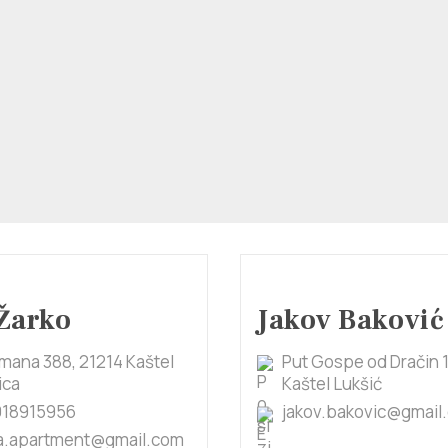
Žarko
Jakov Baković
đmana 388, 21214 Kaštel
Put Gospe od Dračin 1
ica
Kaštel Lukšić
918915956
jakov.bakovic@gmail
ca.apartment@gmail.com