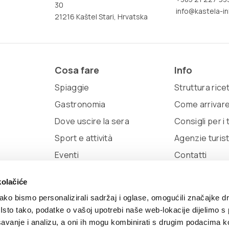
30
info@kastela-in
21216 Kaštel Stari, Hrvatska
Cosa fare
Info
Spiaggie
Struttura rice
Gastronomia
Come arrivar
Dove uscire la sera
Consigli per i t
Sport e attività
Agenzie turis
Eventi
Contatti
ac
kolačiće
ko bismo personalizirali sadržaj i oglase, omogućili značajke d
. Isto tako, podatke o vašoj upotrebi naše web-lokacije dijelimo s
avanje i analizu, a oni ih mogu kombinirati s drugim podacima k