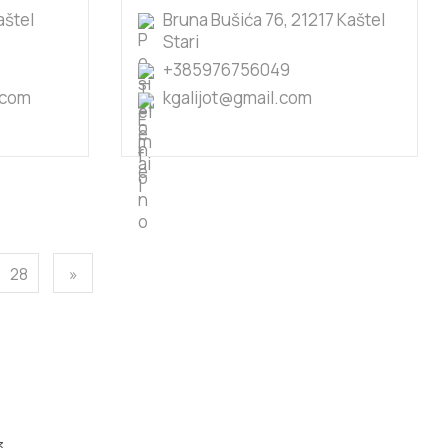
aštel
Bruna Bušića 76, 21217 Kaštel
Stari
+385976756049
.com
kgalijot@gmail.com
28
»
3