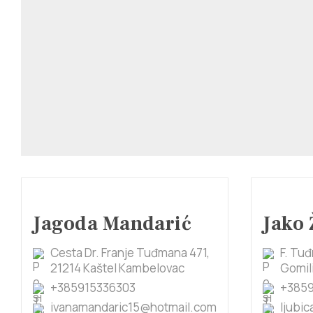
Jagoda Mandarić
Jako 
Cesta Dr. Franje Tuđmana 471,
F. Tu
21214 Kaštel Kambelovac
Gomil
+385915336303
+385
ivanamandaric15@hotmail.com
ljubi