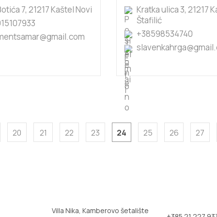
otića 7, 21217 Kaštel Novi
Kratka ulica 3, 21217 K
Štafilić
15107933
+38598534740
mentsamar@gmail.com
slavenkahrga@gmail
20
21
22
23
24
25
26
27
Villa Nika, Kamberovo šetalište
+385 21 227 93