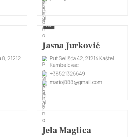
1/2
Jasna Jurković
a 8, 21212
Put Selišća 42, 21214 Kaštel
Kambelovac
+38521326649
marioj888@gmail.com
Jela Maglica