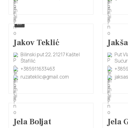
1/7
Jakov Teklić
Jakša
Bilinski put 22, 21217 Kaštel
Put Vl
Štafilić
Sućur
+385911633463
+385
ruzateklic@gmail.com
jaksa
Jela Boljat
Jela 