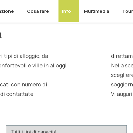
azione
Cosa fare
Info
Multimedia
Tour
a
 tipi di alloggio, da
direttam
ortevoli e ville in alloggi
Nella sce
scegliere
encati con numero di
soggiorn
ndi contattate
Vi augur