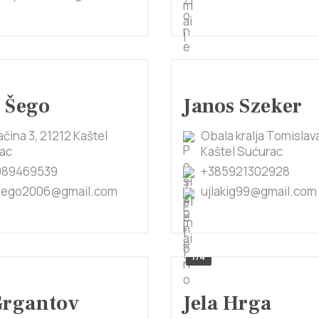
 Šego
Janos Szeker
ačina 3, 21212 Kaštel
Obala kralja Tomislav
ac
Kaštel Sućurac
989469539
+385921302928
sego2006@gmail.com
ujlakig99@gmail.com
1/4
Grgantov
Jela Hrga