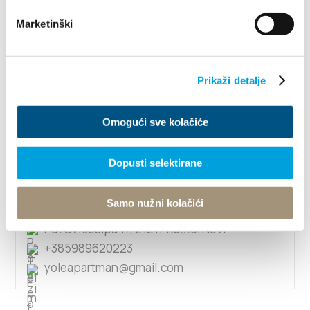
1/5
Marketinški
Joško Čizmić
Prikaži detalje
Aurelija Delmate 8, 21212 Kaštel Sućurac
+49 171 5294430
Omogući sve kolačiće
stella.apartments@yahoo.com
Dopusti selektirane
Joško Čogelja
Samo nužni kolačići
Put Sv. Josipa 17, 21217 Kaštel Novi
+385989620223
yoleapartman@gmail.com