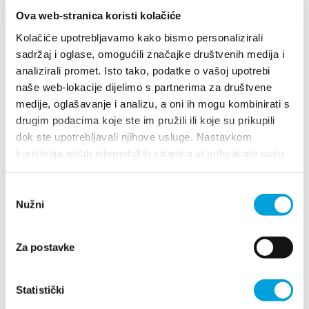
Ova web-stranica koristi kolačiće
Kolačiće upotrebljavamo kako bismo personalizirali
1/4
sadržaj i oglase, omogućili značajke društvenih medija i
analizirali promet. Isto tako, podatke o vašoj upotrebi
Joško Britvić
naše web-lokacije dijelimo s partnerima za društvene
medije, oglašavanje i analizu, a oni ih mogu kombinirati s
Don Frane Bege 54, 21214 Kaštel Kambelovac
drugim podacima koje ste im pružili ili koje su prikupili
098 422 693
dok ste upotrebljavali njihove usluge. Nastavkom
josko.britvic@st.htnet.hr
korištenja naših internetskih stranica vi prihvaćate našu
upotrebu kolačića.
Odabir
Nužni
pristanka
Joško Buble
Put divulja 40, 21217 Kaštel Štafilić
Za postavke
098834067
cbuble@inet.hr
Statistički