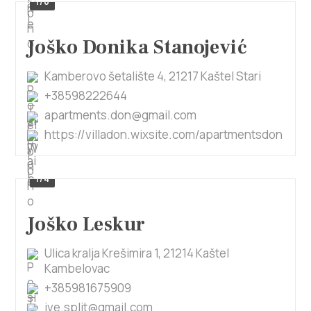
1/6
Joško Donika Stanojević
Kamberovo šetalište 4, 21217 Kaštel Stari
+38598222644
apartments.don@gmail.com
https://villadon.wixsite.com/apartmentsdon
1/4
Joško Leskur
Ulica kralja Krešimira 1, 21214 Kaštel
Kambelovac
+385981675909
ive.split@gmail.com