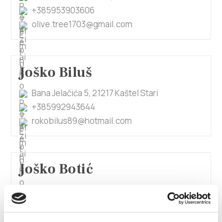
+385953903606
olive.tree1703@gmail.com
Joško Biluš
Bana Jelačića 5, 21217 Kaštel Stari
+385992943644
rokobilus89@hotmail.com
Joško Botić
Don Ivana Vuletina 39, 21217 Kaštel Novi
+38598652863
marija968@gmail.com