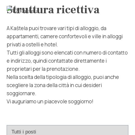
Struttura ricettiva
A Kaštela puoi trovare vari tipi di alloggio, da
appartamenti, camere confortevoli e ville in alloggi
privati ​​a ostelli e hotel.
Tutti gli alloggi sono elencati con numero di contatto
e indirizzo, quindi contattate direttamente i
proprietari per la prenotazione.
Esplora
Nella scelta della tipologia di alloggio, puoi anche
scegliere la zona della città in cui desideri
Destinazione
soggiornare.
Vi auguriamo un piacevole soggiorno!
Cosa fare
Info