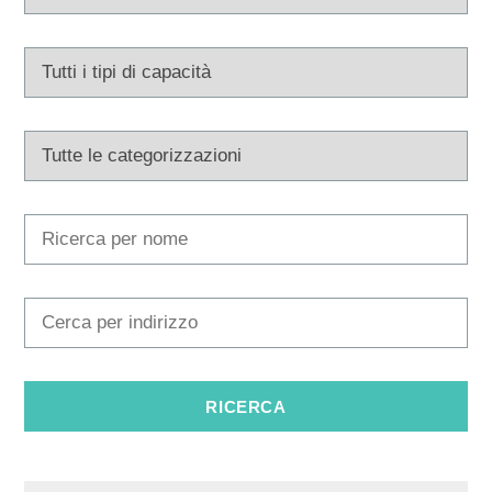
Multimedia
Tourist office
Safe in Dalmatia
it
+385 21 227 933
info@kastela-info.hr
Villa Nika, Kamberovo šetalište 30,
Indicazioni
21216 Kaštel Stari, Hrvatska