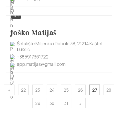
1/4
Joško Matijaš
Šetalište Miljenka i Dobrile 38, 21214 Kaštel
Lukšić
+385917361722
app.matijas@gmail.com
«
22
23
24
25
26
27
28
29
30
31
»