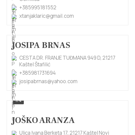
+385995181552
xtanjaklaric@gmail.com
JOSIPA BRNAS
CESTA DR. FRANJE TUĐMANA 949 D, 21217
Kaštel Štafilić
+385981731694
josipabrnas@yahoo.com
1/4
JOŠKO ARANZA
Ulica Ivana Berketa 17, 21217 Kaštel Novi