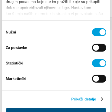
drugim podacima koje ste im pružili ili koje su prikupili
dok ste upotrebljavali njihove usluge. Nastavkom
korištenja naših internetskih stranica vi prihvaćate našu
upotrebu kolačića.
Odabir
Nužni
pristanka
Za postavke
Statistički
Villa Nika, Kamberovo šetalište 30
21216 Kaštel Stari, Hrvatska
Indicazioni
Marketinški
+385 21 227 933
Prikaži detalje
info@kastela-info.hr