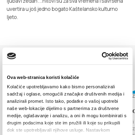
ljubavi žedan'...hitovi su za sva vremena i savršena
Villa Nika, Kamberovo šetalište 30,
Upute
uvertira u još jedno bogato Kaštelansko kulturno
21216 Kaštel Stari, Hrvatska
ljeto.
DOGAĐANJA
Otkrijte više
Ova web-stranica koristi kolačiće
Kolačiće upotrebljavamo kako bismo personalizirali
6. kolovoza 2026. - 12. kolovoza
17. kolovo
sadržaj i oglase, omogućili značajke društvenih medija i
2026.
analizirali promet. Isto tako, podatke o vašoj upotrebi
naše web-lokacije dijelimo s partnerima za društvene
LEGENDA O
Arije p
medije, oglašavanje i analizu, a oni ih mogu kombinirati s
MILJENKU I DOBRILI
Kaštel Star
drugim podacima koje ste im pružili ili koje su prikupili
pozornica 
dok ste upotrebljavali njihove usluge. Nastavkom
13. godinu zaredom Grad Kaštela i