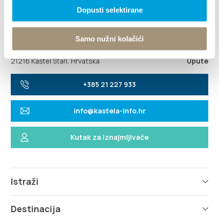
Dopusti selektirane
Samo nužni kolačići
Villa Nika, Kamberovo šetalište 30
21216 Kaštel Stari, Hrvatska
Upute
+385 21 227 933
info@kastela-info.hr
Kutak za iznajmljivače
Istraži
Destinacija