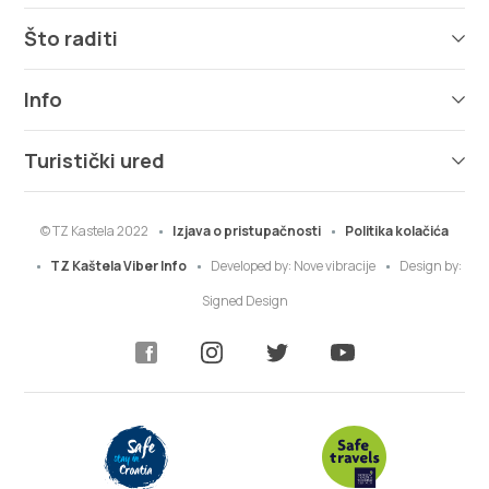
Što raditi
Info
Turistički ured
© TZ Kastela 2022
Izjava o pristupačnosti
Politika kolačića
TZ Kaštela Viber Info
Developed by:
Nove vibracije
Design by:
Signed Design