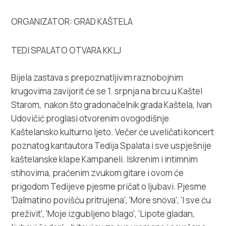
Multimedija
ORGANIZATOR: GRAD KAŠTELA
Turistički ured
TEDI SPALATO OTVARA KKLJ
Safe in Dalmatia
Bijela zastava s prepoznatljivim raznobojnim
hr
krugovima zavijorit će se 1. srpnja na brcu u Kaštel
Starom, nakon što gradonačelnik grada Kaštela, Ivan
Udovičić proglasi otvorenim ovogodišnje
Kaštelansko kulturno ljeto. Večer će uveličati koncert
+385 21 227 933
poznatog kantautora Tedija Spalata i sve uspješnije
kaštelanske klape Kampaneli. Iskrenim i intimnim
info@kastela-info.hr
stihovima, praćenim zvukom gitare i ovom će
prigodom Tedijeve pjesme pričat o ljubavi. Pjesme
Kutak za iznajmljivače
'Dalmatino povišću pritrujena', 'More snova', 'I sve ću
preživit', 'Moje izgubljeno blago', 'Lipote gladan,