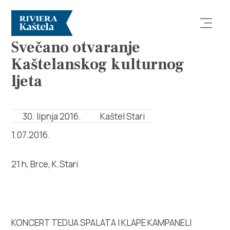
DOGAĐANJA
Svečano otvaranje
Kaštelanskog kulturnog
ljeta
30. lipnja 2016.
Kaštel Stari
Istraži
1.07.2016.
Destinacija
21 h, Brce, K.Stari
Što raditi
Info
KONCERT TEDIJA SPALATA I KLAPE KAMPANELI