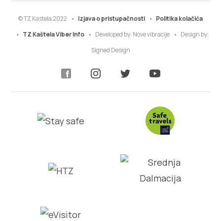
© TZ Kastela 2022
Izjava o pristupačnosti
Politika kolačića
TZ Kaštela Viber Info
Developed by:
Nove vibracije
Design by:
Signed Design