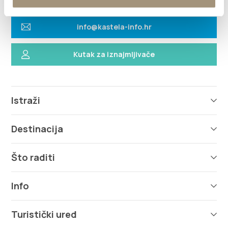
info@kastela-info.hr
Kutak za iznajmljivače
Istraži
Destinacija
Što raditi
Info
Turistički ured