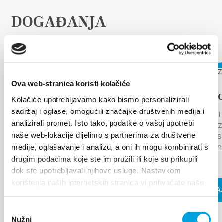
Villa Nika, Kamberovo šetalište 30,
Upute
21216 Kaštel Stari, Hrvatska
DOGAĐANJA
Otkrijte više
6. kolovoza 2026. - 12. kolovoza
17. kolovo
2026.
Ova web-stranica koristi kolačiće
LEGENDA O
Arije p
Kolačiće upotrebljavamo kako bismo personalizirali
MILJENKU I DOBRILI
sadržaj i oglase, omogućili značajke društvenih medija i
Kaštel Star
analizirali promet. Isto tako, podatke o vašoj upotrebi
pozornica 
13. godinu zaredom Grad Kaštela i
glazbeno is
naše web-lokacije dijelimo s partnerima za društvene
TZ Kaštela raznolikim programom
tradicional
medije, oglašavanje i analizu, a oni ih mogu kombinirati s
žele brendirati Kaštela kao grad
pod...
drugim podacima koje ste im pružili ili koje su prikupili
ljubavi...
dok ste upotrebljavali njihove usluge. Nastavkom
korištenja naših internetskih stranica vi prihvaćate našu
PROČITAJ
PROČITAJ VIŠE
upotrebu kolačića.
Odabir
Nužni
pristanka