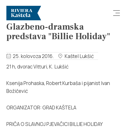
DOGAĐANJA
Glazbeno-dramska
predstava "Billie Holiday"
25. kolovoza 2016.
Kaštel Lukšić
21 h, dvorac Vitturi, K. Lukšić
Istraži
Destinacija
Ksenija Prohaska, Robert Kurbaša i pijanist Ivan
Božičević
Što raditi
ORGANIZATOR: GRAD KAŠTELA
Info
PRIČA O SLAVNOJ PJEVAČICI BILLIE HOLIDAY