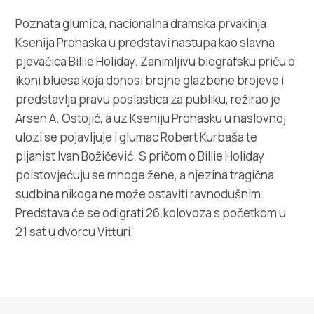
Multimedija
Poznata glumica, nacionalna dramska prvakinja
Ksenija Prohaska u predstavi nastupa kao slavna
Turistički ured
pjevačica Billie Holiday. Zanimljivu biografsku priču o
ikoni bluesa koja donosi brojne glazbene brojeve i
Safe in Dalmatia
predstavlja pravu poslastica za publiku, režirao je
Arsen A. Ostojić, a uz Kseniju Prohasku u naslovnoj
hr
ulozi se pojavljuje i glumac Robert Kurbaša te
pijanist Ivan Božičević. S pričom o Billie Holiday
poistovjećuju se mnoge žene, a njezina tragična
+385 21 227 933
sudbina nikoga ne može ostaviti ravnodušnim.
Predstava će se odigrati 26.kolovoza s početkom u
info@kastela-info.hr
21 sat u dvorcu Vitturi.
Kutak za iznajmljivače