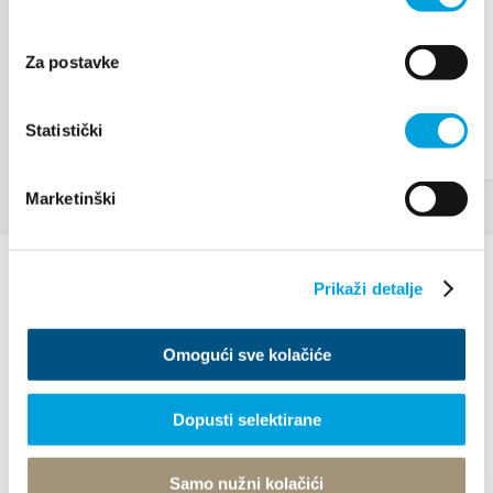
Za postavke
Statistički
Marketinški
Prikaži detalje
Omogući sve kolačiće
Villa Nika, Kamberovo šetalište 30
Dopusti selektirane
21216 Kaštel Stari, Hrvatska
Upute
Samo nužni kolačići
+385 21 227 933