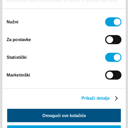
korištenja naših internetskih stranica vi prihvaćate našu
upotrebu kolačića.
Odabir
Nužni
pristanka
Za postavke
Villa Nika, Kamberovo šetalište 30
21216 Kaštel Stari, Hrvatska
Richtungen
Statistički
+385 21 227 933
Marketinški
info@kastela-info.hr
Prikaži detalje
Erforsche
Omogući sve kolačiće
Destination