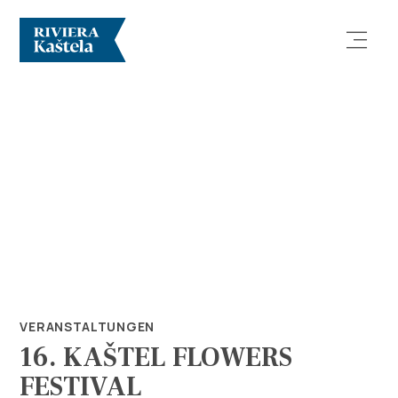
Erforsche
Destination
Was kann man machen
VERANSTALTUNGEN
16. KAŠTEL FLOWERS
Info
FESTIVAL