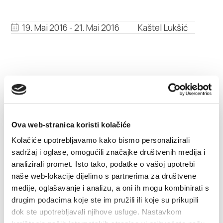
Multimedia
19. Mai 2016 - 21. Mai 2016
Kaštel Lukšić
Turistički ured
Safe in Dalmatia
de
Kastela Blumenfest
Ova web-stranica koristi kolačiće
+385 21 227 933
Kolačiće upotrebljavamo kako bismo personalizirali
sadržaj i oglase, omogućili značajke društvenih medija i
info@kastela-info.hr
WEITERLESEN
analizirali promet. Isto tako, podatke o vašoj upotrebi
naše web-lokacije dijelimo s partnerima za društvene
medije, oglašavanje i analizu, a oni ih mogu kombinirati s
Villa Nika, Kamberovo šetalište 30,
drugim podacima koje ste im pružili ili koje su prikupili
Richtungen
21216 Kaštel Stari, Hrvatska
dok ste upotrebljavali njihove usluge. Nastavkom