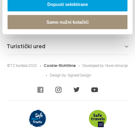
Dopusti selektirane
Was kann man machen
Samo nužni kolačići
Info
Turistički ured
© TZ Kastela 2022
Cookie-Richtlinie
Developed by:
Nove vibracije
Design by:
Signed Design