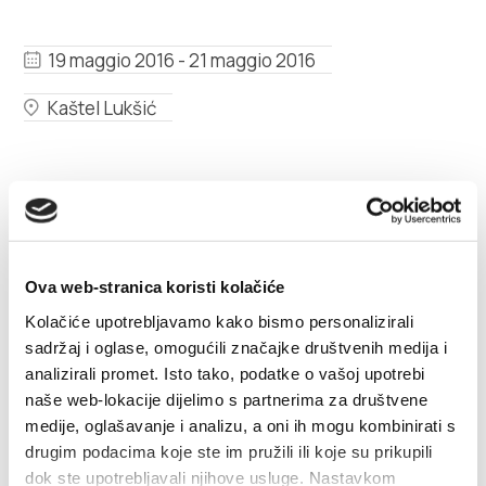
Multimedia
19 maggio 2016 - 21 maggio 2016
Tourist office
Kaštel Lukšić
Safe in Dalmatia
it
+385 21 227 933
Ova web-stranica koristi kolačiće
Festival dei fiori di Kaštela
Kolačiće upotrebljavamo kako bismo personalizirali
info@kastela-info.hr
sadržaj i oglase, omogućili značajke društvenih medija i
analizirali promet. Isto tako, podatke o vašoj upotrebi
LEGGI DI PIÙ
naše web-lokacije dijelimo s partnerima za društvene
Villa Nika, Kamberovo šetalište 30,
medije, oglašavanje i analizu, a oni ih mogu kombinirati s
Indicazioni
drugim podacima koje ste im pružili ili koje su prikupili
21216 Kaštel Stari, Hrvatska
dok ste upotrebljavali njihove usluge. Nastavkom