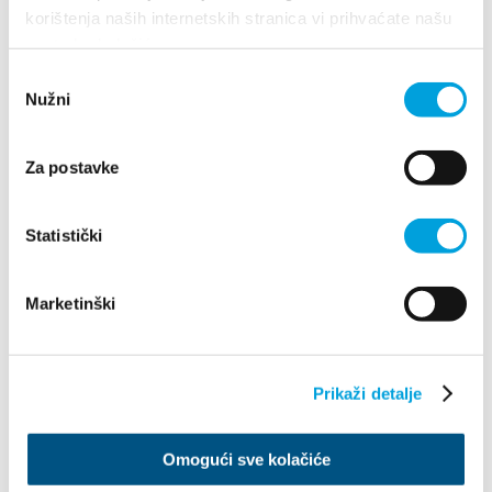
korištenja naših internetskih stranica vi prihvaćate našu
upotrebu kolačića.
Odabir
Nužni
pristanka
Za postavke
Villa Nika, Kamberovo šetalište 30
Statistički
21216 Kaštel Stari, Hrvatska
Indicazioni
+385 21 227 933
Marketinški
info@kastela-info.hr
Prikaži detalje
Esplora
Omogući sve kolačiće